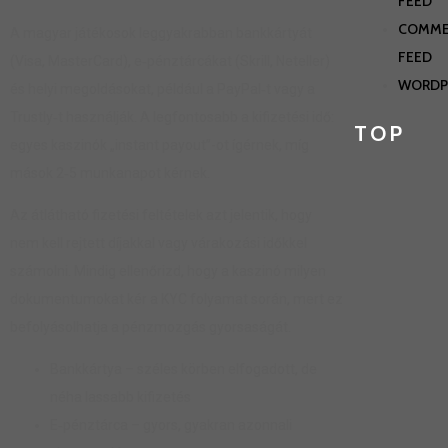
FEED
COMM
A magyar játékosok leggyakrabban bankkártyát
FEED
(Visa, MasterCard), e‑pénztárcákat (Skrill, Neteller)
WORDP
és helyi megoldásokat, például a PayPal‑t vagy a
Trustly‑t használják. A legfontosabb a kifizetési idő:
TOP
egyes kaszinók „instant payout”-ot ígérnek, míg
mások 2‑5 munkanapot kérnek.
Az átlátható fizetési feltételek azt jelentik, hogy
nem kell rejtett díjakkal vagy várakozási időkkel
számolni. Mindig ellenőrizd, hogy a kaszinó milyen
dokumentumokat kér a KYC folyamat során, mert ez
befolyásolhatja a pénzmozgás gyorsaságát.
Bankkártya – széles körben elfogadott, de
néha lassabb kifizetés
E‑pénztárca – gyors, gyakran azonnali