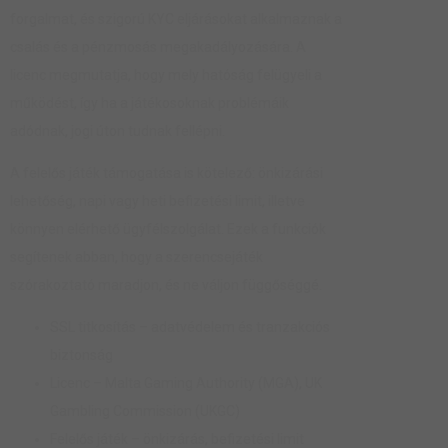
forgalmat, és szigorú KYC eljárásokat alkalmaznak a
csalás és a pénzmosás megakadályozására. A
licenc megmutatja, hogy mely hatóság felügyeli a
működést, így ha a játékosoknak problémáik
adódnak, jogi úton tudnak fellépni.
A felelős játék támogatása is kötelező: önkizárási
lehetőség, napi vagy heti befizetési limit, illetve
könnyen elérhető ügyfélszolgálat. Ezek a funkciók
segítenek abban, hogy a szerencsejáték
szórakoztató maradjon, és ne váljon függőséggé.
SSL titkosítás – adatvédelem és tranzakciós
biztonság
Licenc – Malta Gaming Authority (MGA), UK
Gambling Commission (UKGC)
Felelős játék – önkizárás, befizetési limit