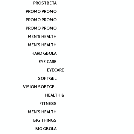
PROSTBETA
PROMO PROMO
PROMO PROMO
PROMO PROMO
MEN’S HEALTH
MEN’S HEALTH
HARD GBOLA
EYE CARE
EYECARE
SOFTGEL
VISION SOFTGEL
HEALTH &
FITNESS
MEN’S HEALTH
BIG THINGS
BIG GBOLA