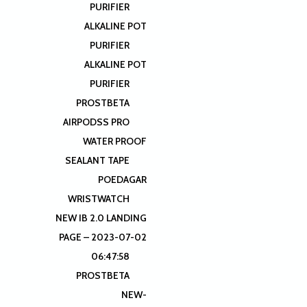
PURIFIER
ALKALINE POT
PURIFIER
ALKALINE POT
PURIFIER
PROSTBETA
AIRPODSS PRO
WATER PROOF
SEALANT TAPE
POEDAGAR
WRISTWATCH
NEW IB 2.0 LANDING
PAGE – 2023-07-02
06:47:58
PROSTBETA
NEW-