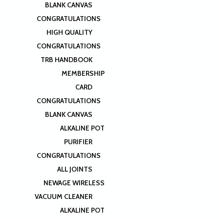
BLANK CANVAS
CONGRATULATIONS
HIGH QUALITY
CONGRATULATIONS
TRB HANDBOOK
MEMBERSHIP
CARD
CONGRATULATIONS
BLANK CANVAS
ALKALINE POT
PURIFIER
CONGRATULATIONS
ALL JOINTS
NEWAGE WIRELESS
VACUUM CLEANER
ALKALINE POT