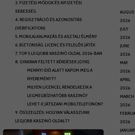
3. FIZETÉSI MÓDOK ÉS KIFIZETÉSI
SEBESSÉG
AUGUS
4. REGISZTRÁCIÓ ÉS AZONOSÍTÁS
2026
(VERIFICATION)
JULY
5. MOBILALKALMAZÁS ÉS ASZTALI ÉLMÉNY
2026
6. BIZTONSÁG, LICENC ÉS FELELŐS JÁTÉK
JUNE
7. TOP 5 LEGJOBB KASZINÓ OLDAL 2026-BAN
2026
8. GYAKRAN FELTETT KÉRDÉSEK (GYIK)
MAY
MENNYI IDŐ ALATT KAPOM MEG A
2026
NYEREMÉNYT?
APRIL
MILYEN LICENCEL RENDELKEZIK A
2026
LEGMEGBÍZHATÓBB KASZINÓ?
MARCH
LEHET-E JÁTSZANI MOBILTELEFONON?
2026
9. ÖSSZEGZÉS: HOGYAN VÁLASSZUNK
FEBRU
LEGJOBB KASZINÓ OLDALT?
2026
JANUAR