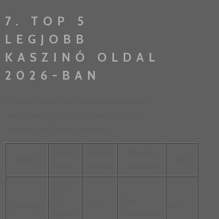
7. TOP 5
LEGJOBB
KASZINÓ OLDAL
2026-BAN
Az alábbi táblázat a legfontosabb szempontok
alapján rangsorolja a legnépszerűbb, magyar
játékosok által kedvelt kaszinókat.
Üdvözlő
Minimum
Kifizetési
Kaszinó
Licenc
bónusz
befizetés
sebesség
200% +
100
Instant
CasinoNova
10 EUR
MGA
ingyenes
(e‑pénztárca)