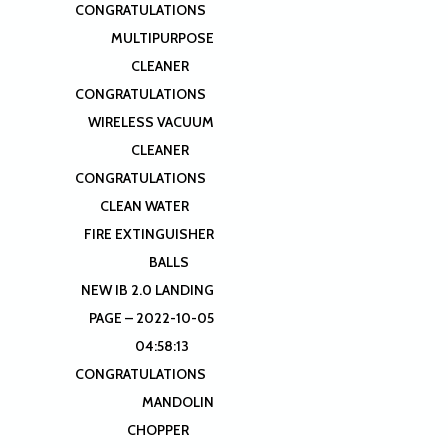
CONGRATULATIONS
MULTIPURPOSE
CLEANER
CONGRATULATIONS
WIRELESS VACUUM
CLEANER
CONGRATULATIONS
CLEAN WATER
FIRE EXTINGUISHER
BALLS
NEW IB 2.0 LANDING
PAGE – 2022-10-05
04:58:13
CONGRATULATIONS
MANDOLIN
CHOPPER