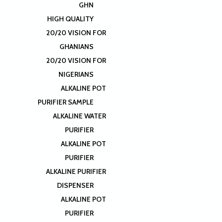
GHN
HIGH QUALITY
20/20 VISION FOR
GHANIANS
20/20 VISION FOR
NIGERIANS
ALKALINE POT
PURIFIER SAMPLE
ALKALINE WATER
PURIFIER
ALKALINE POT
PURIFIER
ALKALINE PURIFIER
DISPENSER
ALKALINE POT
PURIFIER