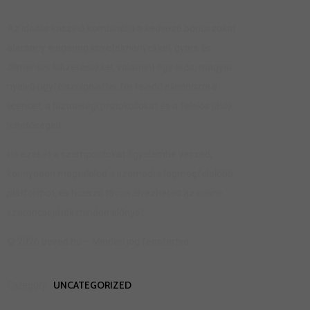
Az ideális kaszinó kombinálja a kedvező bónuszokat
alacsony wagering követelményekkel, gyors és
díjmentes kifizetésekkel, valamint egy erős, magyar
nyelvű ügyfélszolgálattal. Ne feledd ellenőrizni a
licencet, a biztonsági protokollokat és a felelős játék
lehetőségeit.
Ha ezeket a szempontokat figyelembe veszed,
könnyedén megtalálod a számodra legmegfelelőbb
platformot, és hosszú távon élvezheted az online
szerencsejáték minden előnyét.
© 2026 beved.hu – Minden jog fenntartva.
UNCATEGORIZED
Category :