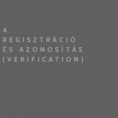
visszautalás
Banki átutalás – biztonságos, de 2‑4 napig
tarthat
4.
REGISZTRÁCIÓ
ÉS AZONOSÍTÁS
(VERIFICATION)
A regisztráció általában néhány egyszerű lépésből
áll: e‑mail cím, jelszó, ország megadása. A legtöbb
oldal után azonosítani kell magad, ami azt jelenti,
hogy személyi igazolvány, lakcímkártya vagy vezetői
engedély másolatát kell feltölteni.
A folyamat hossza változó: egyes kaszinók akár 30