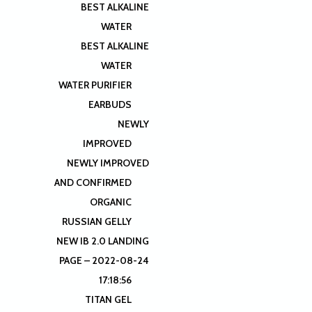
BEST ALKALINE
WATER
BEST ALKALINE
WATER
WATER PURIFIER
EARBUDS
NEWLY
IMPROVED
NEWLY IMPROVED
AND CONFIRMED
ORGANIC
RUSSIAN GELLY
NEW IB 2.0 LANDING
PAGE – 2022-08-24
17:18:56
TITAN GEL