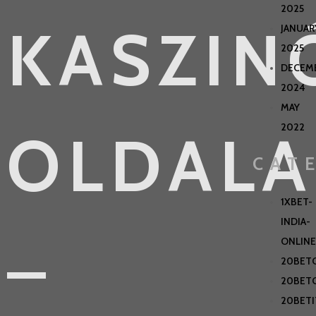
2025
KASZIN
JANUAR
2025
DECEM
2024
MAY
2022
OLDALA
CAT
1XBET-
INDIA-
–
ONLINE
20BET
20BET
20BETI