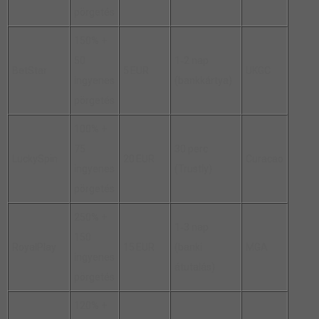
pörgetés
150% +
50
1‑2 nap
BetStar
5 EUR
UKGC
ingyenes
(bankkártya)
pörgetés
100% +
75
30 perc
LuckySpin
20 EUR
Curacao
ingyenes
(Trustly)
pörgetés
250% +
1‑3 nap
150
RoyalPlay
15 EUR
(banki
MGA
ingyenes
átutalás)
pörgetés
120% +