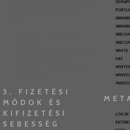
VEMAP
nincs wagering, vagy ahol a bónusz csak bizonyos
PORTU
játékoknál (pl. slots) használható, de az RTP
WANAB
magasabb.
WANAB
WBCOM
Üdvözlő bónusz – gyakran 100‑200% a
WBCOM
befizetésedhez
WHITE
Ingyenes pörgetések – gyakori kiegészítő, de
HAT
általában szigorúbb feltételekkel
WINTE
Hűségprogram – pontok, cash back vagy
WINVE
exkluzív promóciók
YAASSC
3. FIZETÉSI
MET
MÓDOK ÉS
KIFIZETÉSI
LOG IN
ENTRIE
SEBESSÉG