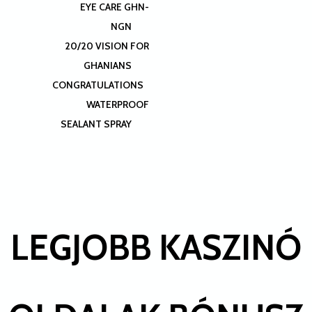
EYE CARE GHN-
NGN
20/20 VISION FOR
GHANIANS
CONGRATULATIONS
WATERPROOF
SEALANT SPRAY
LEGJOBB KASZINÓ