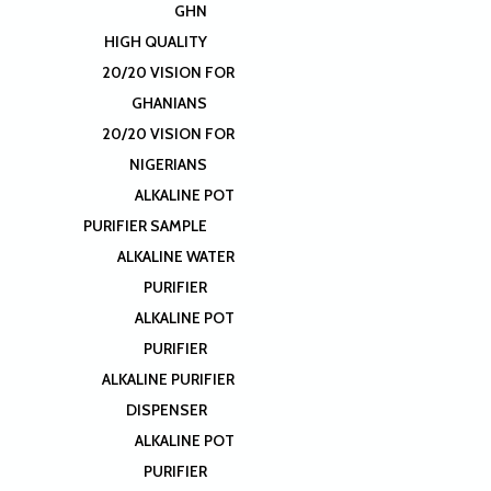
GHN
HIGH QUALITY
20/20 VISION FOR
GHANIANS
20/20 VISION FOR
NIGERIANS
ALKALINE POT
PURIFIER SAMPLE
ALKALINE WATER
PURIFIER
ALKALINE POT
PURIFIER
ALKALINE PURIFIER
DISPENSER
ALKALINE POT
PURIFIER