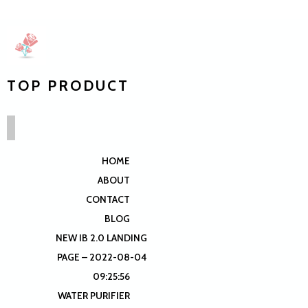
TOP PRODUCT
HOME
ABOUT
CONTACT
BLOG
NEW IB 2.0 LANDING
PAGE – 2022-08-04
09:25:56
WATER PURIFIER