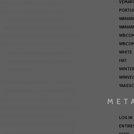
VEMAP
από την Κυπριακή Αρχή Δυτικών
PORTU
Αμειβομένων (Cyprus Gaming
WANAB
Commission) ή τη Μάλτα (MGA)
WANAB
θεωρείται ασφαλές για το ελληνικό
WBCOM
κοινό. Επίσης, η φήμη στην κοινότητα –
WBCOM
μέσω φόρουμ και αξιολογήσεων –
WHITE
μπορεί να αποκαλύψει προβλήματα
HAT
όπως αργές πληρωμές ή δυσκολίες
WINTE
στην επαλήθευση.
WINVE
Μια άλλη πρακτική είναι η σύγκριση
YAASSC
των προσφερόμενων παιχνιδιών. Ένα
καλό casino onlne θα προσφέρει τόσο
MET
κλασικά slot όσο και live casino με ντίλερ
σε πραγματικό χρόνο, καθώς και
LOG IN
ενότητα στοιχημάτων (sportsbook) αν
ENTRIE
σας αρέσει το στοίχημα σε αθλητικά