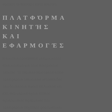
εφόσον τα έγγραφα είναι ευκρινή.
ΠΛΑΤΦΌΡΜΑ
ΚΙΝΗΤΉΣ
ΚΑΙ
ΕΦΑΡΜΟΓΈΣ
Η ευκολία πρόσβασης μέσω κινητού
είναι κρίσιμη για τους σύγχρονους
παίκτες. Τα περισσότερα casino onlne
προσφέρουν responsive ιστοσελίδες
που δουλεύουν άψογα σε Android και
iOS, ενώ μερικά έχουν επίσης
αφιερωμένες εφαρμογές που
προσφέρουν ταχύτερη φόρτωση και