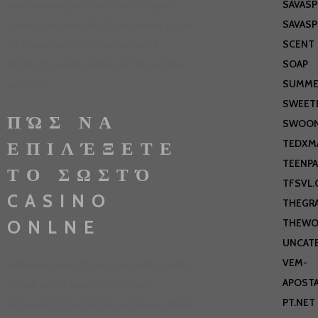
SAVAS
αποπνικτικές, αλλά με λίγη εξήγηση
SAVASP
γίνονται κατανοητές. Στο επόμενο τμήμα
SCENT
θα δούμε πώς να ξεχωρίσετε ένα
SOAP
αξιόπιστο casino onlne από τα λιγότερο
SUMME
ασφαλή.
SWEET
ΠΏΣ ΝΑ
SWOON
TEDXM
ΕΠΙΛΈΞΕΤΕ
TEENPA
ΤΟ ΣΩΣΤΌ
TFSVL.
CASINO
THEGR
ONLNE
THEWO
UNCAT
VEM-
Η επιλογή ενός αξιόπιστου casino onlne
APOSTA
ξεκινά με την έρευνα της άδειας
PT.NET
λειτουργίας. Ένα καζίνο με έγκυρη άδεια