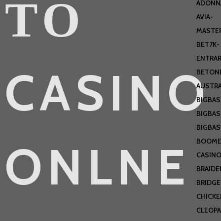
ΤΟ
ADONN
AVIA-
MASTE
BET7K-
ENTRAR
CASINO
BETON
AUSTRA
BIGBA
BIGBAS
BIGBA
ONLNE
BOOME
CASINO
BRAIDE
BRIDGE
CHICK
CLEOPA