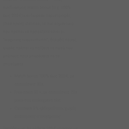
συνδυασμός match bonus (π.χ. 100%
έως 200 €) και δωρεάν περιστροφές
(free spins). Ωστόσο, το πιο σημαντικό
που πρέπει να προσέξετε είναι οι
“wagering requirements”, δηλαδή πόσες
φορές πρέπει να παίξετε το ποσό του
μπόνους πριν μπορέσετε να το
αποσύρετε.
Match bonus 100% έως 200 €, με
απαιτήσεις 30x.
Free spins 50 × , με απαιτήσεις 25x
μόνο στα επιλεγμένα slot.
Cashback 5% εβδομαδιαίο, χωρίς
απαιτήσεις στοιχήματος.
Παράδειγμα: Αν λάβετε 100 € μπόνους με