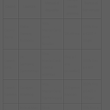
Metodi di
Bonus di
Casinò
Licenza
medio
deposito
benvenuto
prelievo
Visa,
Malta
100% fino
Casinò
MasterCard,
Gaming
24‑48 ore
a €200 +
Alpha
Skrill,
Authority
50 giri
Neteller
Visa,
UK
Fino a 1
Casinò
MasterCard,
150% fino
Gambling
ora
Beta
PayPal,
a €300
Commission
(e‑wallet)
ecoPayz
Visa,
200% fino
Casinò
Curaçao
3‑5 giorni
MasterCard,
a €400 +
Gamma
eGaming
bancari
Paysafecard
100 giri
Isola di Man
Skrill,
50% fino a