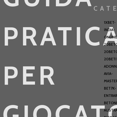
CAT
PRATIC
1XBET-
INDIA-
ONLINE
20BET
20BET
20BETI
PER
ADONN
AVIA-
MASTE
BET7K-
ENTRAR
GIOCAT
BETON
AUSTRA