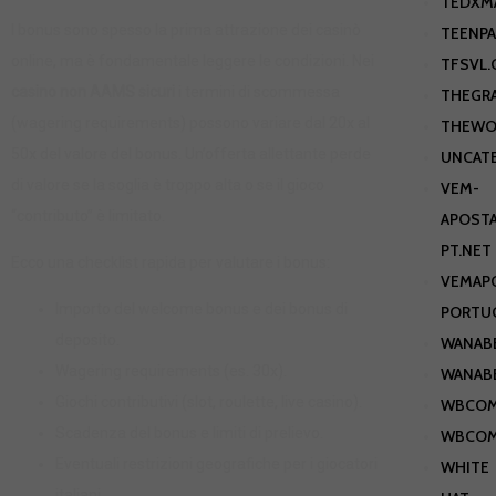
TEDXM
I bonus sono spesso la prima attrazione dei casinò
TEENPA
online, ma è fondamentale leggere le condizioni. Nei
TFSVL.
casino non AAMS sicuri
i termini di scommessa
THEGR
(wagering requirements) possono variare dal 20x al
THEWO
50x del valore del bonus. Un’offerta allettante perde
UNCAT
di valore se la soglia è troppo alta o se il gioco
VEM-
“contributo” è limitato.
APOSTA
PT.NET
Ecco una checklist rapida per valutare i bonus:
VEMAP
Importo del welcome bonus e dei bonus di
PORTU
deposito.
WANAB
Wagering requirements (es. 30x).
WANAB
Giochi contributivi (slot, roulette, live casino).
WBCOM
Scadenza del bonus e limiti di prelievo.
WBCOM
Eventuali restrizioni geografiche per i giocatori
WHITE
italiani.