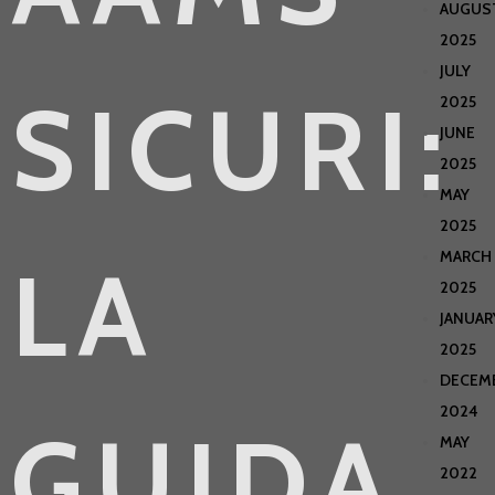
AUGUS
2025
JULY
SICURI:
2025
JUNE
2025
MAY
2025
MARCH
LA
2025
JANUAR
2025
DECEM
2024
GUIDA
MAY
2022