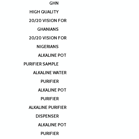
GHN
HIGH QUALITY
20/20 VISION FOR
GHANIANS
20/20 VISION FOR
NIGERIANS
ALKALINE POT
PURIFIER SAMPLE
ALKALINE WATER
PURIFIER
ALKALINE POT
PURIFIER
ALKALINE PURIFIER
DISPENSER
ALKALINE POT
PURIFIER