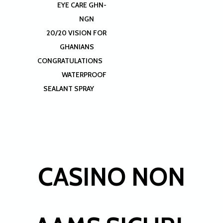
EYE CARE GHN-
NGN
20/20 VISION FOR
GHANIANS
CONGRATULATIONS
WATERPROOF
SEALANT SPRAY
CASINO NON