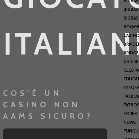
BIGBA
BIGBAS
BIGBA
BOOME
ITALIAN
CASINO
BRAIDE
BRIDGE
CHICK
CLEOPA
EDUCA
EYEOF
COS'È UN
FATBO
CASINO NON
FATBO
FOREX
AAMS SICURO?
NEWS
FUNGU