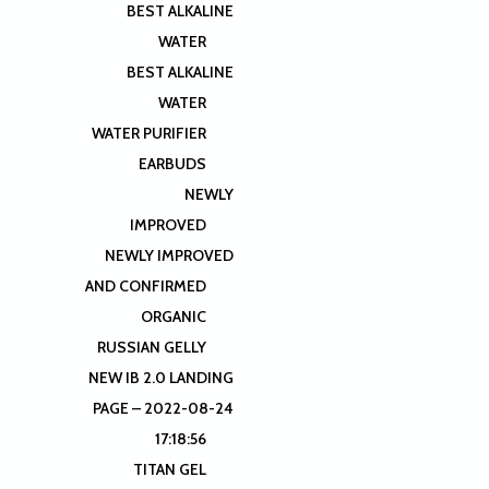
BEST ALKALINE
WATER
BEST ALKALINE
WATER
WATER PURIFIER
EARBUDS
NEWLY
IMPROVED
NEWLY IMPROVED
AND CONFIRMED
ORGANIC
RUSSIAN GELLY
NEW IB 2.0 LANDING
PAGE – 2022-08-24
17:18:56
TITAN GEL