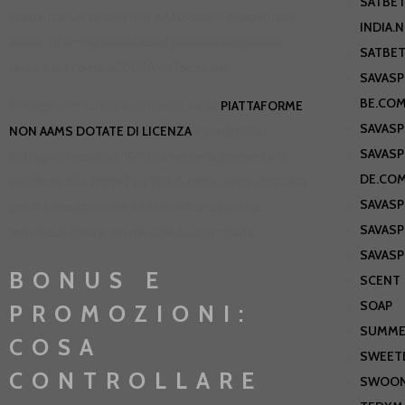
SATBET
scadenza. Un
casino non AAMS sicuro
pubblicherà
INDIA.
anche informazioni su audit periodici eseguiti da
SATBET
terze parti come eCOGRA o iTech Labs.
SAVASP
BE.CO
PIATTAFORME
Per approfondire la tua ricerca, visita
SAVASP
NON AAMS DOTATE DI LICENZA
e confronta i
SAVASP
dettagli di ciascuna. Verifica anche la presenza di
DE.CO
certificati SSL (https) e il tipo di crittografia utilizzata
SAVASP
per le transazioni. Se il sito offre una politica
SAVAS
anti‑fraud chiara, sei già sulla buona strada.
SAVASP
BONUS E
SCENT
SOAP
PROMOZIONI:
SUMME
COSA
SWEET
CONTROLLARE
SWOON