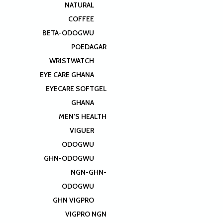
NATURAL
COFFEE
BETA-ODOGWU
POEDAGAR
WRISTWATCH
EYE CARE GHANA
EYECARE SOFTGEL
GHANA
MEN’S HEALTH
VIGUER
ODOGWU
GHN-ODOGWU
NGN-GHN-
ODOGWU
GHN VIGPRO
VIGPRO NGN