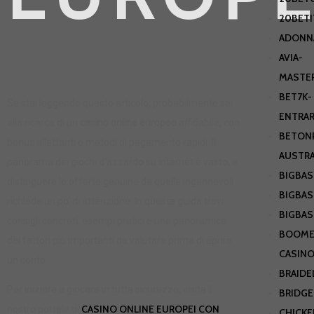
20BETI
ADONN
AVIA-
MASTE
BET7K-
Se stai leggendo questo articolo, probabilmente sei
ENTRAR
alla ricerca di un
casino online europeo
affidabile, con
BETON
bonus allettanti e metodi di pagamento rapidi. Il
AUSTRA
panorama dei giochi d'azzardo su internet è vasto, e
BIGBA
distinguere le offerte genuine da quelle ingannevoli
BIGBAS
richiede un po' di attenzione. In questa guida trovi
BIGBA
consigli concreti, esempi pratici e una panoramica
BOOME
dei fattori più importanti da valutare prima di aprire
CASINO
un conto.
BRAIDE
Per iniziare a giocare in tutta sicurezza, visita il
BRIDGE
CASINO ONLINE EUROPEI CON
nostro portale di
CHICK