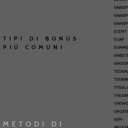
conteggio del wagering e la durata dell’offerta. Un
SAVASP
bonus con 30x wagering su slot ad alta volatilità può
SAVAS
richiedere mesi per essere soddisfatto, mentre un
SAVASP
20x su giochi a bassa volatilità è più gestibile.
SCENT
TIPI DI BONUS
SOAP
PIÙ COMUNI
SUMME
SWEET
Bonus deposito: pari al 100% o più del primo
SWOON
deposito.
TEDXM
Giri gratuiti: spesso legati a slot popolari.
TEENPA
Cashback settimanale: restituisce una
TFSVL.
percentuale delle perdite.
THEGR
Programmi VIP: premi progressivi per giocatori
THEWO
fedeli.
UNCAT
VEM-
METODI DI
APOSTA