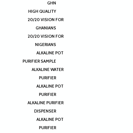
GHN
HIGH QUALITY
20/20 VISION FOR
GHANIANS
20/20 VISION FOR
NIGERIANS
ALKALINE POT
PURIFIER SAMPLE
ALKALINE WATER
PURIFIER
ALKALINE POT
PURIFIER
ALKALINE PURIFIER
DISPENSER
ALKALINE POT
PURIFIER