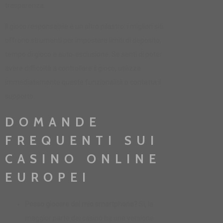
trasparenza.
Il gioco responsabile è un altro pilastro: i migliori siti
offrono strumenti per impostare limiti di deposito,
tempo di gioco e auto‑esclusione. Se senti di poter
avere difficoltà a controllare il gioco, utilizza
immediatamente queste funzionalità o contatta il
supporto.
DOMANDE
FREQUENTI SUI
CASINO ONLINE
EUROPEI
Posso giocare dal mio smartphone?
Sì, la
maggior parte dei casinò ha una versione