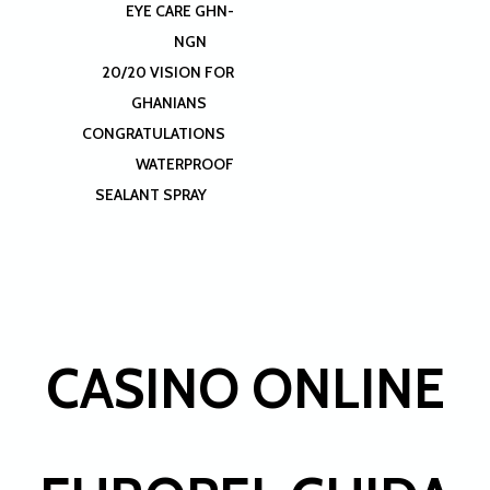
EYE CARE GHN-
NGN
20/20 VISION FOR
GHANIANS
CONGRATULATIONS
WATERPROOF
SEALANT SPRAY
CASINO ONLINE