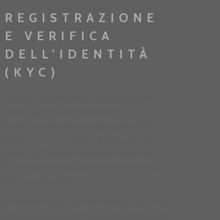
REGISTRAZIONE
E VERIFICA
DELL’IDENTITÀ
(KYC)
Il processo di registrazione è solitamente rapido:
nome, cognome, indirizzo email e password.
Tuttavia, per poter prelevare, la maggior parte dei
casinò richiede di completare la procedura KYC
(Know Your Customer), caricando una copia di un
documento d’identità, una prova di residenza e, a
volte, una foto selfie.
Questa verifica serve a prevenire frodi e a garantire
che i giocatori rispettino le normative anti‑lavaggio di