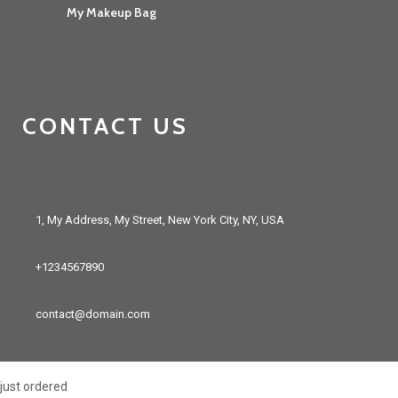
My Makeup Bag
CONTACT US
1, My Address, My Street, New York City, NY, USA
+1234567890
contact@domain.com
just ordered