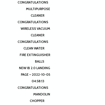
CONGRATULATIONS
MULTIPURPOSE
CLEANER
CONGRATULATIONS
WIRELESS VACUUM
CLEANER
CONGRATULATIONS
CLEAN WATER
FIRE EXTINGUISHER
BALLS
NEW IB 2.0 LANDING
PAGE – 2022-10-05
04:58:13
CONGRATULATIONS
MANDOLIN
CHOPPER