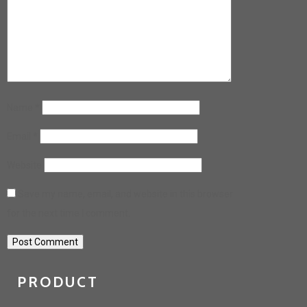
Name
*
Email
*
Website
Save my name, email, and website in this browser
for the next time I comment.
PRODUCT