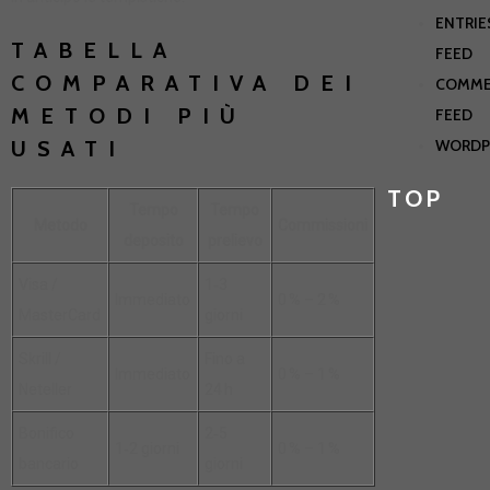
ENTRIE
TABELLA
FEED
COMPARATIVA DEI
COMM
METODI PIÙ
FEED
WORDP
USATI
TOP
Tempo
Tempo
Metodo
Commissioni
deposito
prelievo
Visa /
1‑3
Immediato
0 % – 2 %
MasterCard
giorni
Skrill /
Fino a
Immediato
0 % – 1 %
Neteller
24 h
Bonifico
2‑5
1‑2 giorni
0 % – 1 %
bancario
giorni