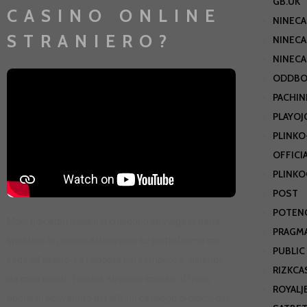
GB.UK
CASINO ONLINE
NINEC
STRANIERO?
NINEC
NINEC
ODDBO
PACHI
PLAYOJ
PLINKO
OFFICI
PLINK
POST
POTEN
Molti giocatori italiani si chiedono se valga la pena
PRAGMA
spostare la propria attenzione su piattaforme con
PUBLIC
sede all’estero. La risposta più semplice è: dipende
RIZKC
da cosa cerchi. I casinò stranieri spesso offrono
ROYALJ
bonus di benvenuto più alti, un catalogo di giochi più