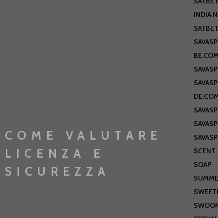
SATBET
esteso e promozioni settimanali che non trovi nei siti
INDIA.
licenziati in Italia.
SATBET
In più, le regolamentazioni di alcuni paesi
SAVASP
consentono di introdurre giochi live con croupier reali,
BE.CO
tornei con premi garantiti e persino integrazioni con
SAVASP
sport betting. Questo significa più opportunità di
SAVASP
divertimento, ma anche la necessità di capire bene
DE.CO
come funziona la protezione dei tuoi dati.
SAVASP
SAVAS
COME VALUTARE
SAVASP
LICENZA E
SCENT
SOAP
SICUREZZA
SUMME
SWEET
Il primo passo è verificare la licenza di gioco. I casinò
SWOON
più affidabili possiedono licenze rilasciate da autorità