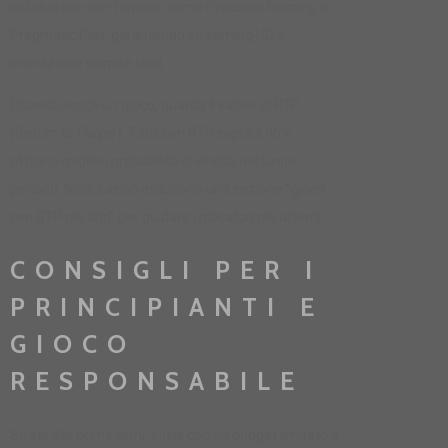
collaborano con fornitori come Evolution Gaming o
Pragmatic Play, garantendo streaming HD e
interazione tramite chat.
Quando scegli un gioco, guarda il valore di RTP
(Return to Player). Titoli con RTP sopra il 96%
offrono migliori probabilità di vincita nel lungo
periodo. Molti casinò includono una sezione “gioco
con RTP più alto” per guidare i giocatori più attenti.
CONSIGLI PER I
PRINCIPIANTI E
GIOCO
RESPONSABILE
Se sei alle prime armi, inizia con un budget limitato e