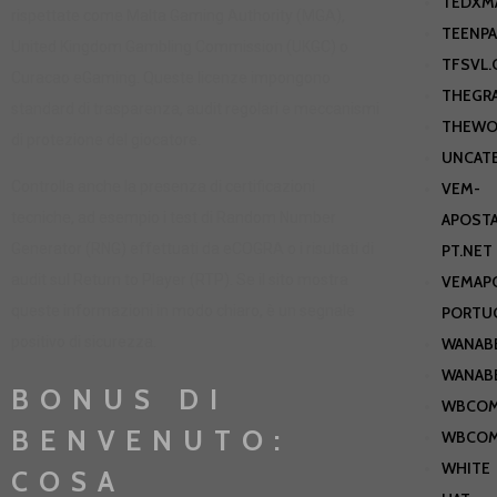
TEDXM
rispettate come Malta Gaming Authority (MGA),
TEENPA
United Kingdom Gambling Commission (UKGC) o
TFSVL.
Curacao eGaming. Queste licenze impongono
THEGR
standard di trasparenza, audit regolari e meccanismi
THEWO
di protezione del giocatore.
UNCAT
Controlla anche la presenza di certificazioni
VEM-
tecniche, ad esempio i test di Random Number
APOSTA
Generator (RNG) effettuati da eCOGRA o i risultati di
PT.NET
audit sul Return to Player (RTP). Se il sito mostra
VEMAP
queste informazioni in modo chiaro, è un segnale
PORTU
positivo di sicurezza.
WANAB
WANAB
BONUS DI
WBCOM
BENVENUTO:
WBCOM
WHITE
COSA