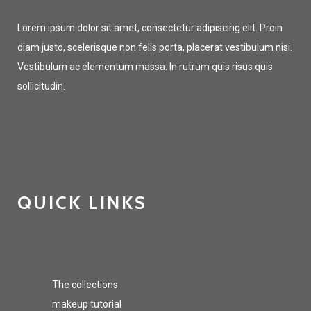
Lorem ipsum dolor sit amet, consectetur adipiscing elit. Proin
diam justo, scelerisque non felis porta, placerat vestibulum nisi.
Vestibulum ac elementum massa. In rutrum quis risus quis
sollicitudin.
QUICK LINKS
The collections
makeup tutorial