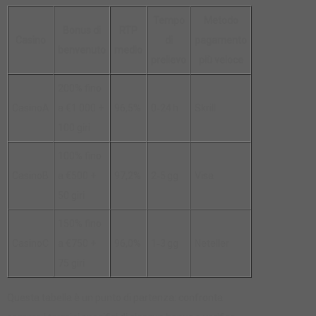
Tempo
Metodo
Bonus di
RTP
Casino
di
pagamento
benvenuto
medio
prelievo
più veloce
200% fino
CasinoA
a €1.000 +
96,5%
0‑24 h
Skrill
100 giri
100% fino
CasinoB
a €500 +
97,2%
2‑5 gg
Visa
50 giri
150% fino
CasinoC
a €750 +
96,0%
1‑3 gg
Neteller
75 giri
Questa tabella è un punto di partenza: confronta