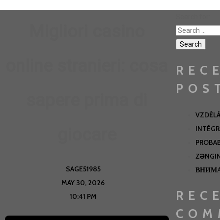
Search for:
Migliori casino
online stranieri: cosa
REC
POS
sapere prima di
VZDĚL
INTÉG
giocare
PROBA
ZƏNGI
SAGE51985
ВНИМА
MAY 30, 2026
REC
10:41 PM
COM