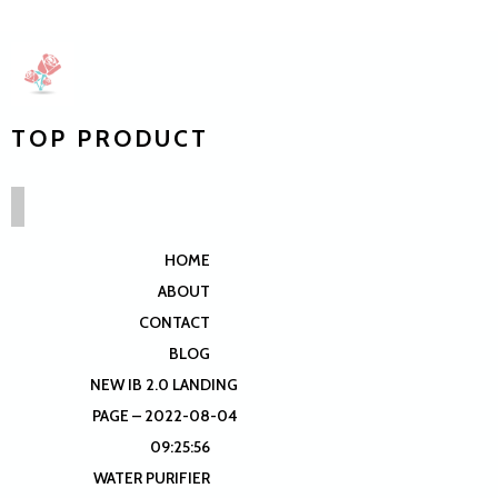
TOP PRODUCT
HOME
ABOUT
CONTACT
BLOG
NEW IB 2.0 LANDING
PAGE – 2022-08-04
09:25:56
WATER PURIFIER