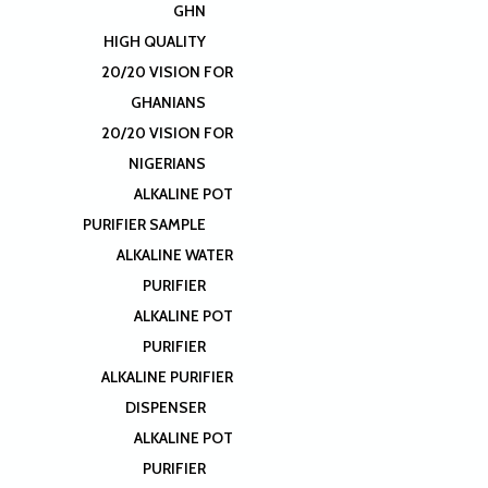
GHN
HIGH QUALITY
20/20 VISION FOR
GHANIANS
20/20 VISION FOR
NIGERIANS
ALKALINE POT
PURIFIER SAMPLE
ALKALINE WATER
PURIFIER
ALKALINE POT
PURIFIER
ALKALINE PURIFIER
DISPENSER
ALKALINE POT
PURIFIER