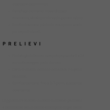
creditati in pochi minuti.
Portafogli elettronici: velocità quasi
istantanea, ideale per chi vuole giocare subito.
Bonifico bancario: più lento, ma spesso usato
per importi elevati.
PRELIEVI
Portafogli elettronici: tempi di payout da 0 a 24
ore nella maggior parte dei casi.
Carte di credito: possono richiedere 2‑5 giorni
lavorativi.
Bonifico bancario: fino a 5‑7 giorni, a seconda
della banca.
Leggi sempre le policy sui limiti di prelievo giornalieri
e settimanali; alcuni casinò impongono soglie basse