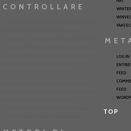
HAT
CONTROLLARE
WINTE
WINVE
I bonus di benvenuto sono la principale attrattiva dei
YAASSC
casinò stranieri, ma non tutti sono davvero
MET
vantaggiosi. Prima di accettare, leggi attentamente i
requisiti di scommessa (wagering requirements). Un
bonus del 200% con 30x di requisito può sembrare
LOG IN
allettante, ma può diventare una trappola se il
ENTRIE
deposito minimo richiesto è elevato.
FEED
COMM
Alcuni casinò offrono bonus senza scadenza o “no
FEED
deposit bonus” che ti permettono di provare i giochi
WORDP
senza rischiare i tuoi soldi. Questi sono
particolarmente utili per i principianti che vogliono
TOP
testare la piattaforma prima di impegnarsi.