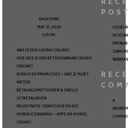
REC
POS
SAGE51985
MAY 31, 2026
VZDĚLÁ
5:19 PM
INTÉGR
PROBAB
WAT IS EEN CASINO ONLINE?
ZƏNGIN
HOE KIES JE EEN BETROUWBAAR CASINO
ВНИМА
ONLINE?
REC
BONUS EN PROMOTIES – WAT JE MOET
WETEN
COM
BETALINGSMETHODEN & SNELLE
UITBETALINGEN
A
REGISTRATIE, VERIFICATIE EN KYC
WORDP
MOBIELE ERVARING – APPS EN MOBIEL
COMME
CASINO
on