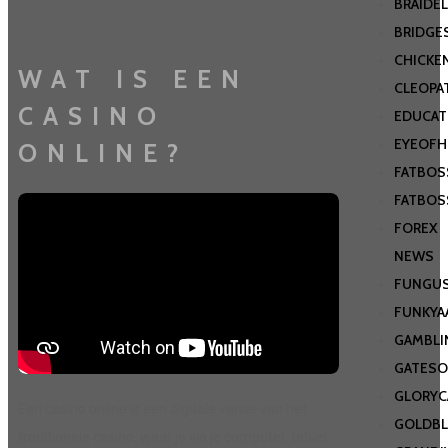
BRAIDEL
BRIDGE
CHICKE
WAT IS EEN
CLEOPA
CASINO
EDUCAT
EYEOFH
ONLINE?
FATBOS
FATBOS
FOREX
NEWS
FUNGU
FUNKYA
GAMBLI
GATESO
GLORYC
Een casino online is een digitale versie van het
GOLDBL
traditionele casino, waar je via je computer, tablet