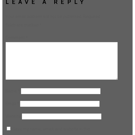
LEAVE A REPLY
Your email address will not be published.
Required
fields are marked
*
Comment
*
Name
*
Email
*
Website
Save my name, email, and website in this