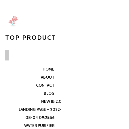
TOP PRODUCT
HOME
ABOUT
CONTACT
BLOG
NEW IB 2.0
LANDING PAGE – 2022-
08-04 09:25:56
WATER PURIFIER