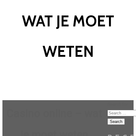
WAT JE MOET
WETEN
Search for:
Casino online – wat
je moet weten