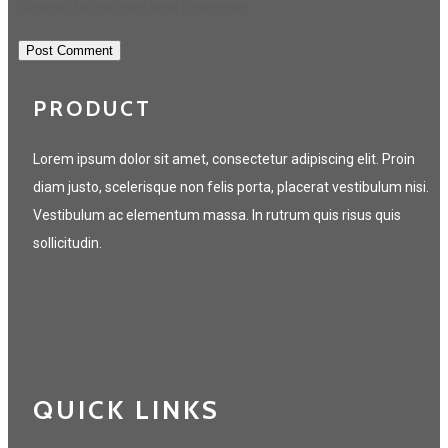
browser for the next time I comment.
PRODUCT
Lorem ipsum dolor sit amet, consectetur adipiscing elit. Proin
diam justo, scelerisque non felis porta, placerat vestibulum nisi.
Vestibulum ac elementum massa. In rutrum quis risus quis
sollicitudin.
QUICK LINKS