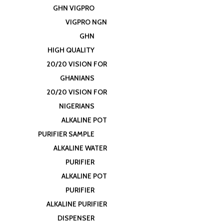
GHN VIGPRO
VIGPRO NGN
GHN
HIGH QUALITY
20/20 VISION FOR
GHANIANS
20/20 VISION FOR
NIGERIANS
ALKALINE POT
PURIFIER SAMPLE
ALKALINE WATER
PURIFIER
ALKALINE POT
PURIFIER
ALKALINE PURIFIER
DISPENSER