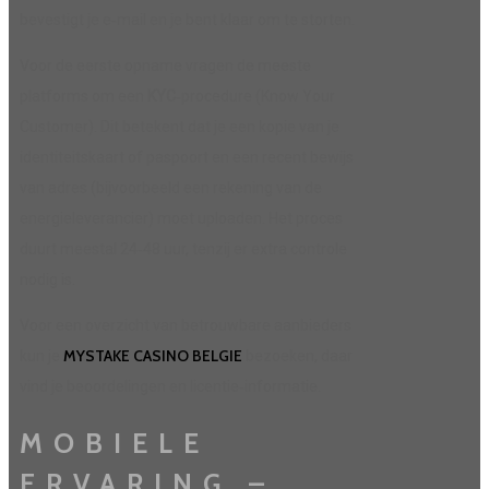
bevestigt je e‑mail en je bent klaar om te storten.
Voor de eerste opname vragen de meeste
platforms om een
KYC
‑procedure (Know Your
Customer). Dit betekent dat je een kopie van je
identiteitskaart of paspoort en een recent bewijs
van adres (bijvoorbeeld een rekening van de
energieleverancier) moet uploaden. Het proces
duurt meestal 24‑48 uur, tenzij er extra controle
nodig is.
Voor een overzicht van betrouwbare aanbieders
MYSTAKE CASINO BELGIE
kun je
bezoeken, daar
vind je beoordelingen en licentie‑informatie.
MOBIELE
ERVARING –