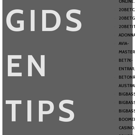
ONLINE.
GIDS
20BETC
20BETG
20BETI
ADONNA
AVIA-
EN
MASTER
BET7K-
ENTRAR
BETONR
AUSTRAL
BIGBAS
TIPS
BIGBAS
BIGBAS
BOOME
CASINO