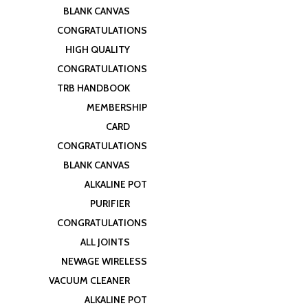
BLANK CANVAS
CONGRATULATIONS
HIGH QUALITY
CONGRATULATIONS
TRB HANDBOOK
MEMBERSHIP
CARD
CONGRATULATIONS
BLANK CANVAS
ALKALINE POT
PURIFIER
CONGRATULATIONS
ALL JOINTS
NEWAGE WIRELESS
VACUUM CLEANER
ALKALINE POT