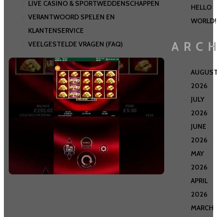
LIVE CASINO & SPORTWEDDENSCHAPPEN
HELLO
VERANTWOORD SPELEN EN
WORLD!
KLANTENSERVICE
ARC
VEELGESTELDE VRAGEN (FAQ)
AUGUS
2026
JULY
2026
JUNE
2026
MAY
2026
APRIL
2026
MARCH