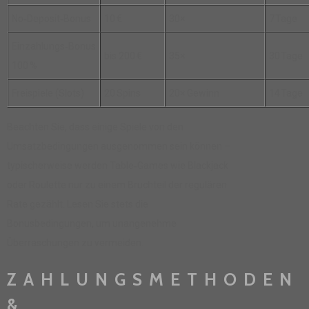
No‑Deposit‑Bonus
10 €
30×
7 Tage
Einzahlungs‑Bonus
bis 200 €
35×
30 Tage
100 %
Freispiele (Slots)
20 Spins
20× Gewinn
14 Tage
Beachten Sie, dass einige Spiele von den
Umsatzbedingungen ausgenommen sein können –
typischerweise werden Table‑Games wie Blackjack
oder Roulette nur zu einem Bruchteil der regulären
Rate gezählt. Lesen Sie stets die
Bonusbedingungen, um unangenehme
Überraschungen zu vermeiden.
ZAHLUNGSMETHODEN
&