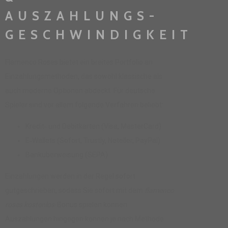
AUSZAHLUNGS­
GESCHWINDIGKEIT
Flamenco Roses bietet ein breites Portfolio an
Einzahlungsmethoden, das sowohl klassische als
auch moderne Optionen abdeckt. Für deutsche
Spieler sind vor allem folgende Verfahren beliebt:
Kredit‑ und Debitkarten (Visa, MasterCard)
E‑Wallets (Sofort, Trustly, Neteller, PayPal)
Banküberweisung (SEPA)
Einzahlungen werden in der Regel sofort
gutgeschrieben, sodass Sie sofort mit dem
flamenco
roses kostenlos
-Bonus spielen können.
Auszahlungen hingegen können je nach Methode