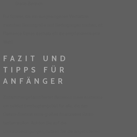
Gratis‑Bereich.
Für Spieler, die ein ausgewogenes Verhältnis
zwischen Bonusgröße und Bedingungen suchen, ist
Flamenco Roses deshalb oft die empfehlenswerte
Wahl.
FAZIT UND
TIPPS FÜR
ANFÄNGER
Zusammengefasst bietet
flamenco roses kostenlos
ein solides Einstiegsangebot für alle, die das
Casino‑Erlebnis ohne großes finanzielles Risiko
testen wollen. Achten Sie auf die
Umsatzbedingungen, nutzen Sie die angebotenen