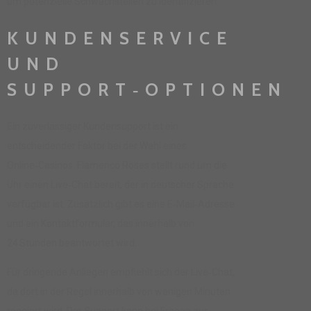
um potenzielle Schwachstellen zu identifizieren.
KUNDENSERVICE
UND
SUPPORT‑OPTIONEN
Ein zuverlässiger Kundensupport ist ein
entscheidender Faktor bei der Wahl eines
Online‑Casinos. Flamenco Roses stellt rund um die
Uhr einen Live‑Chat bereit, der in deutscher Sprache
verfügbar ist. Zusätzlich gibt es eine E‑Mail‑Adresse
und ein Kontaktformular, das innerhalb von
24 Stunden beantwortet wird.
Für dringende Anliegen empfiehlt sich der Live‑Chat,
da dort in der Regel innerhalb von wenigen Minuten