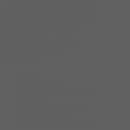
Vergleich punktet Flamenco Roses besonders mit
einer klaren Bonusstruktur, schnellen Auszahlungen
per E‑Wallet und einer mobilen App, die sowohl iOS‑
als auch Android‑Nutzer anspricht. Andere
Plattformen locken zwar mit höheren
Bonusbeträgen, verlangen jedoch oft höhere
Umsatzbedingungen oder längere
Gültigkeitszeiträume.
Ein kurzer Überblick:
Flamenco Roses:
Moderate
Umsatzbedingungen, schnelle Auszahlungen,
gute Mobile‑App.
Casino X: Höhere Bonusbeträge, aber 40×
Umsatz und 30‑tägige Gültigkeit.
BetY: Fokus auf Sportwetten, weniger Slots im