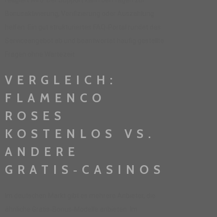
reagiert wird. Der Support kann bei Fragen zur
Bonusaktivierung, Verifizierung oder Auszahlung
helfen. Ein gut strukturiertes FAQ‑Portal rundet das
Serviceangebot ab und beantwortet häufig gestellte
Fragen ohne Wartezeit.
VERGLEICH:
FLAMENCO
ROSES
KOSTENLOS VS.
ANDERE
GRATIS‑CASINOS
Im deutschen Markt gibt es mehrere Anbieter, die
ähnliche Gratis‑Bonus‑Modelle anbieten. Im