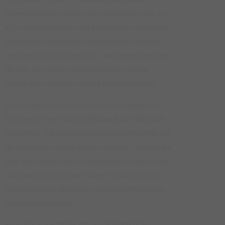
Flamenco Roses, stellen eine native Mobile‑App für
iOS und Android bereit. Die App lässt sich kostenfrei
im jeweiligen App‑Store herunterladen und bietet
das komplette Spielportfolio – von klassischen Slots
bis zum Live‑Casino. Die Bedienung ist intuitiv,
sodass auch Anfänger schnell zurechtkommen.
Im Live‑Casino können Sie mit echten Dealern an
Tischspielen wie Roulette, Blackjack oder Baccarat
teilnehmen. Die Videoqualität ist in der Regel HD und
die Streaming‑Latenz ist kaum merklich, solange Sie
über eine stabile Internetverbindung verfügen. Viele
Live‑Spiele unterstützen zudem die Nutzung von
Bonusguthaben, allerdings gelten hier oft spezielle
Umsatzbedingungen.
Ein weiterer Vorteil der App ist die Möglichkeit,