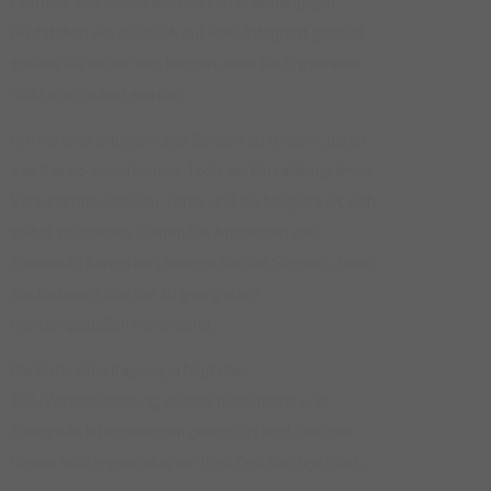
Fairness. Alle Spiele werden von unabhängigen
Prüfstellen wie eCOGRA auf RNG‑Integrität geprüft,
sodass Sie sicher sein können, dass die Ergebnisse
nicht manipuliert werden.
Um verantwortungsvolles Spielen zu fördern, bietet
das Casino verschiedene Tools an: Einzahlungslimits,
Verlustlimits, Session‑Timer und die Möglichkeit, sich
selbst zu sperren. Sollten Sie Anzeichen von
Spielsucht bemerken, können Sie das Support‑Team
kontaktieren, das Sie zu geeigneten
Beratungsstellen weiterleitet.
Die Datenübertragung erfolgt über
SSL‑Verschlüsselung, sodass persönliche und
finanzielle Informationen geschützt sind. Darüber
hinaus wird regelmäßig ein Pen‑Test durchgeführt,