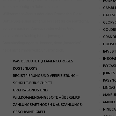
FUNKYA
können – häufig im Rahmen eines
GAMBL
Willkommens‑Bonus oder einer Promotion. Diese
GATES
Gratis‑Spiele sind nicht nur ein Test für die Plattform,
GLORYC
sondern auch ein Anreiz, später echtes Geld
GOLDB
einzuzahlen. Wichtig ist, die jeweiligen
GRANDI
Bonusbedingungen zu kennen, denn „kostenlos“
HUDSU
heißt nicht immer völlig unverbindlich.
IMVEST
INSOM
WAS BEDEUTET „FLAMENCO ROSES
IVYCAS
KOSTENLOS“?
JOINTS
REGISTRIERUNG UND VERIFIZIERUNG –
KASYN
SCHRITT‑FÜR‑SCHRITT
LINDAS
GRATIS‑BONUS UND
MAKEU
WILLKOMMENSANGEBOTE – ÜBERBLICK
MANIC
ZAHLUNGSMETHODEN & AUSZAHLUNGS­
NINECA
GESCHWINDIGKEIT