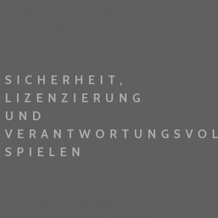
Push‑Benachrichtigungen für exklusive Promotionen
zu erhalten. So bleiben Sie immer auf dem
Laufenden, wenn neue
flamenco roses kostenlos
-
Angebote verfügbar sind.
SICHERHEIT,
LIZENZIERUNG
UND
VERANTWORTUNGSVO
SPIELEN
Flamenco Roses operiert unter einer Lizenz der
Malta Gaming Authority (MGA) und erfüllt damit
strenge Auflagen hinsichtlich Spielerschutz und