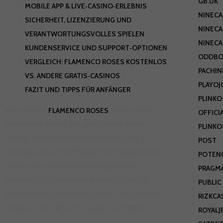
GB.UK
MOBILE APP & LIVE‑CASINO‑ERLEBNIS
NINEC
SICHERHEIT, LIZENZIERUNG UND
NINEC
VERANTWORTUNGSVOLLES SPIELEN
NINEC
KUNDENSERVICE UND SUPPORT‑OPTIONEN
ODDBO
VERGLEICH: FLAMENCO ROSES KOSTENLOS
PACHI
VS. ANDERE GRATIS‑CASINOS
PLAYOJ
FAZIT UND TIPPS FÜR ANFÄNGER
PLINKO
FLAMENCO ROSES
Auf der Seite
finden Sie ein
OFFICI
spezielles Angebot, das genau diesen Ansatz
PLINK
verfolgt. Das Angebot richtet sich vor allem an
POST
Einsteiger, die erst einmal die Spielmechanik testen
POTEN
wollen, bevor sie größere Einsätze tätigen.
PRAGMA
Gleichzeitig sollen erfahrene Spieler durch die
PUBLIC
Gratis‑Runden zusätzliche Chancen auf Gewinne
RIZKC
erhalten, ohne das eigene Budget zu belasten.
ROYALJ