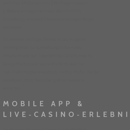
zwischen 24 Stunden und 5 Werktagen dauern.
E‑Wallets ermöglichen meist die schnellste
Auszahlung, während Banküberweisungen länger
benötigen.
Ein weiterer wichtiger Aspekt ist die mögliche
Höchstgrenze für Auszahlungen. Bei vielen
Anbietern liegt das Tageslimit bei 2 000 €, was für
Gelegenheitsspieler ausreichend ist, aber für
High‑Roller möglicherweise zu niedrig. Prüfen Sie die
jeweiligen Limits, bevor Sie größere Gewinne
erwarten.
MOBILE APP &
LIVE‑CASINO‑ERLEBN
Die meisten modernen Casinos, einschließlich