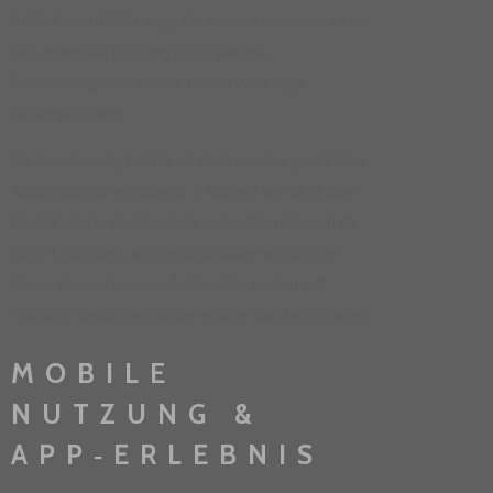
5 000 € bis 10 000 € liegt. Für höhere Summen ist oft
eine manuelle Prüfung nötig, was die
Bearbeitungszeit auf bis zu drei Werktage
verlängern kann.
Die Geschwindigkeit hängt stark von der gewählten
Auszahlungsmethode ab. E‑Wallets wie Skrill oder
PayPal sind in der Regel die schnellsten (innerhalb
von 24 Stunden), während Banküberweisungen
länger dauern können. Achten Sie zudem auf
mögliche Gebühren, die bei einigen Banken anfallen.
MOBILE
NUTZUNG &
APP‑ERLEBNIS