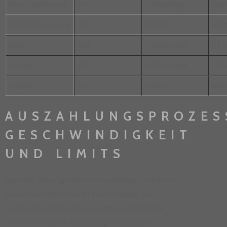
Visa / Mastercard
10 €
1‑3 Werktage
kein
Sofortüberweisung
10 €
Instant
kein
Skrill
20 €
0‑24 Stunden
0,5 
Neteller
20 €
0‑24 Stunden
0,5 
PayPal
20 €
Instant
kein
AUSZAHLUNGSPROZES
GESCHWINDIGKEIT
UND LIMITS
Nachdem Sie einige Gewinne erzielt haben, möchten
Sie das Geld schnell auf Ihr Konto erhalten. Die
meisten lizenzierten Casinos setzen ein tägliches
oder wöchentliches Auszahlungslimit, das bei