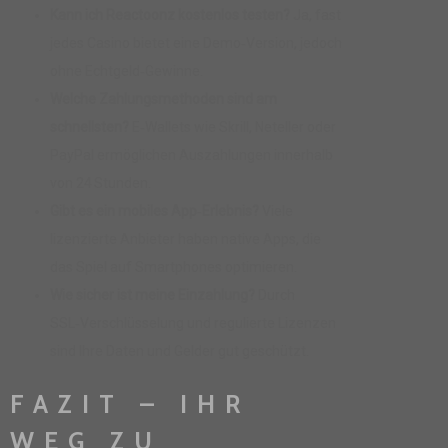
Kann ich Reactoonz kostenlos testen?
Ja, fast
jedes Casino bietet eine Demo‑Version, jedoch
ohne Echtgeld‑Gewinne.
Welche Zahlungsmethoden sind am
schnellsten?
E‑Wallets wie Skrill, Neteller oder
PayPal ermöglichen Auszahlungen innerhalb
von 24 Stunden.
Gibt es ein mobiles App‑Erlebnis?
Viele
lizenzierte Anbieter haben native Apps, die
das Spiel auf Smartphones optimieren.
Wie sicher ist meine Einzahlung?
Durch
SSL‑Verschlüsselung und regulierte Lizenzen
sind Ihre Daten und Gelder gut geschützt.
FAZIT – IHR
WEG ZU