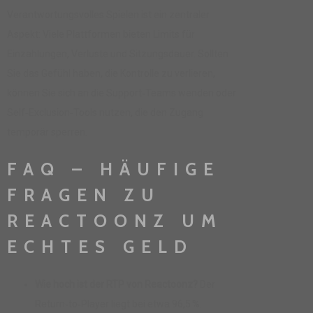
Verantwortungsvolles Spielen ist ein zentraler
Aspekt: Viele Plattformen bieten Limits für
Einzahlungen, Verluste und Sitzungsdauer. Sollten
Sie das Gefühl haben, die Kontrolle zu verlieren,
können Sie sich an die Support‑Teams wenden oder
Self‑Exclusion‑Tools nutzen, die den Zugang
temporär sperren.
FAQ – HÄUFIGE
FRAGEN ZU
REACTOONZ UM
ECHTES GELD
Wie hoch ist der RTP von Reactoonz?
Der
Return‑to‑Player liegt bei etwa 96,5 %.