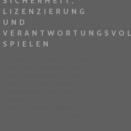
SICHERHEIT,
LIZENZIERUNG
UND
VERANTWORTUNGSVO
SPIELEN
Ein seriöses Casino, das Reactoonz um echtes Geld
anbietet, muss über eine gültige Lizenz einer
anerkannten Glücksspielbehörde verfügen. Die
meisten deutschen Anbieter besitzen Lizenzen aus
Malta, Gibraltar oder Schleswig‑Holstein, was
regelmäßige Audits und strenge
Spielerschutzmaßnahmen garantiert.
SSL‑Verschlüsselung schützt Ihre persönlichen
Daten und Finanztransaktionen.