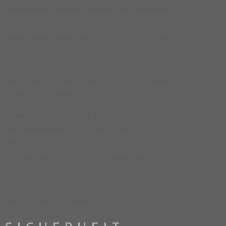
Reactoonz ist vollständig responsiv und funktioniert
auf allen gängigen Smartphones und Tablets. Viele
Casinos bieten eigene Apps für iOS und Android, die
das Einloggen, Einzahlen und Spielen noch schneller
machen. In der mobilen Version bleibt die Grafik
gleich scharf, und die Cluster‑Mechanik läuft flüssig
– ideal für unterwegs.
Ein weiterer Vorteil der App ist die
Push‑Benachrichtigung für Sonderaktionen und
exklusive Mobile‑Bonusse. Wenn Sie also häufig
unterwegs sind, lohnt sich die Installation der
Casino‑App, um keine Promotionen zu verpassen
und gleichzeitig von schnellen Ein- und
Auszahlungen zu profitieren.