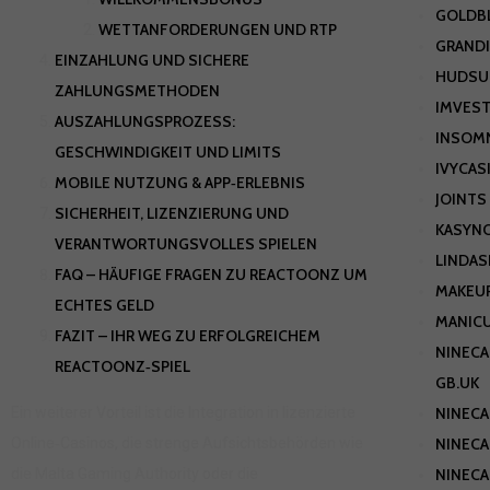
GOLDB
WETTANFORDERUNGEN UND RTP
GRANDI
EINZAHLUNG UND SICHERE
HUDSU
ZAHLUNGSMETHODEN
IMVEST
AUSZAHLUNGSPROZESS:
INSOM
GESCHWINDIGKEIT UND LIMITS
IVYCAS
MOBILE NUTZUNG & APP‑ERLEBNIS
JOINTS
SICHERHEIT, LIZENZIERUNG UND
KASYN
VERANTWORTUNGSVOLLES SPIELEN
LINDAS
FAQ – HÄUFIGE FRAGEN ZU REACTOONZ UM
MAKEU
ECHTES GELD
MANIC
FAZIT – IHR WEG ZU ERFOLGREICHEM
NINECA
REACTOONZ‑SPIEL
GB.UK
NINEC
Ein weiterer Vorteil ist die Integration in lizenzierte
NINEC
Online‑Casinos, die strenge Aufsichtsbehörden wie
NINEC
die Malta Gaming Authority oder die