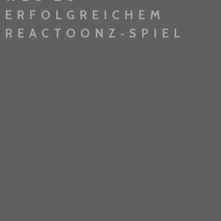
ERFOLGREICHEM
REACTOONZ‑SPIEL
Reactoonz um echtes Geld kombiniert farbenfrohes
Design mit attraktiven Gewinnchancen – ein Paket,
das sowohl Einsteiger als auch erfahrene Spieler
begeistert. Der Schlüssel zum Erfolg liegt in der Wahl
eines lizenzierten Casinos, dem Verständnis von
Bonusbedingungen und der Nutzung sicherer
Zahlungswege. Wenn Sie diese Punkte beachten,
steht einem spannenden Spielerlebnis und
potenziellen Gewinnen nichts im Wege.
Starten Sie jetzt, wählen Sie ein passendes
Bonusangebot und tauchen Sie ein in die bunte Welt
von Reactoonz. Viel Glück und genießen Sie das