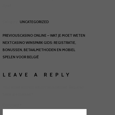
Spiel!
UNCATEGORIZED
Category :
PREVIOUS
CASINO ONLINE – WAT JE MOET WETEN
NEXT
CASINO WINSPARK GIDS: REGISTRATIE,
BONUSSEN, BETAALMETHODEN EN MOBIEL
SPELEN VOOR BELGIË
LEAVE A REPLY
Your email address will not be published.
Required
fields are marked
*
Comment
*