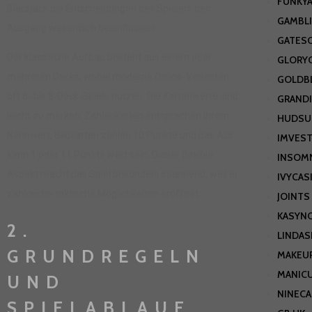
FUNKYA
Blackjack die Entscheidungen des Spielers den
GAMBL
Ausgang wesentlich beeinflussen.
GATES
Der klassische Aufbau besteht aus einem oder
GLORYC
mehreren Decks, wobei moderne Online‑Varianten
GOLDB
oft 6‑ bis 8‑Deck‑Spiele nutzen. Die Kartenwerte sind
GRANDI
leicht zu merken: Zahlenkarten entsprechen ihrem
HUDSU
Nennwert, Bildkarten zählen 10 Punkte und das Ass
IMVEST
kann 1 oder 11 Punkte wert sein. Dieser flexible
INSOM
Aspekt macht das Spiel besonders spannend, weil er
IVYCAS
zahlreiche taktische Möglichkeiten eröffnet.
JOINTS
KASYN
2.
LINDAS
GRUNDREGELN
MAKEU
MANIC
UND
NINECA
SPIELABLAUF