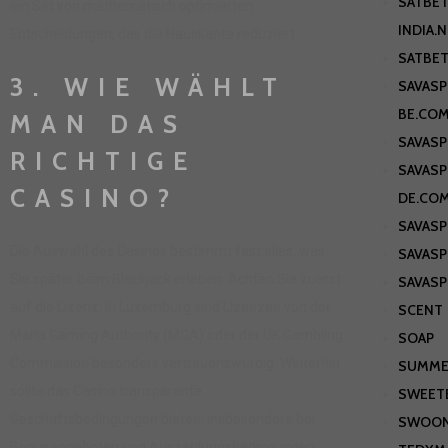
SATBET
ein Set von mathematisch optimierten
INDIA.
Entscheidungen, das die Hauskante reduziert.
SATBET
3. WIE WÄHLT
SAVASP
BE.CO
MAN DAS
SAVASP
RICHTIGE
SAVASP
CASINO?
DE.CO
SAVASP
Die Auswahl des Casinos bestimmt fast alles, was
SAVAS
Sie später beim Blackjack erleben. Achten Sie zuerst
SAVASP
auf die Lizenz: In Luxemburg sind Lizenzen von der
SCENT
Malta Gaming Authority (MGA) oder der UK Gambling
SOAP
Commission besonders vertrauenswürdig. Weiterhin
SUMME
sollte das Casino transparente
SWEET
Geschäftsbedingungen bieten, insbesondere bei
SWOON
Bonusangeboten und Auszahlungsbedingungen.