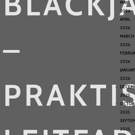
BLACKJ
MAY
2026
APRIL
2026
–
MARCH
2026
FEBRU
2026
JANUAR
2026
PRAKTI
DECEM
2025
OCTOB
2025
SEPTE
2025