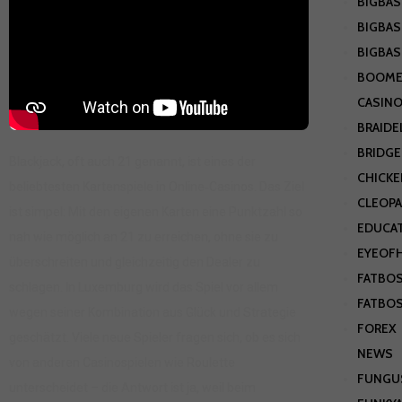
BIGBA
BIGBAS
BIGBA
BOOME
CASINO
BRAIDE
BRIDGE
Blackjack, oft auch 21 genannt, ist eines der
CHICK
beliebtesten Kartenspiele in Online‑Casinos. Das Ziel
CLEOPA
ist simpel: Mit den eigenen Karten eine Punktzahl so
EDUCA
nah wie möglich an 21 zu erreichen, ohne sie zu
EYEOF
überschreiten und gleichzeitig den Dealer zu
FATBO
schlagen. In Luxemburg wird das Spiel vor allem
FATBO
wegen seiner Kombination aus Glück und Strategie
FOREX
geschätzt. Viele neue Spieler fragen sich, ob es sich
NEWS
von anderen Casinospielen wie Roulette
FUNGU
unterscheidet – die Antwort ist ja, weil beim