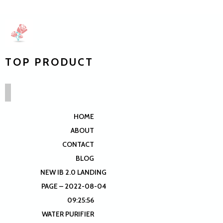
TOP PRODUCT
HOME
ABOUT
CONTACT
BLOG
NEW IB 2.0 LANDING
PAGE – 2022-08-04
09:25:56
WATER PURIFIER