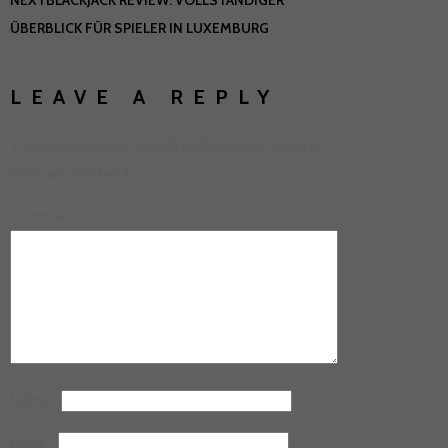
NEXT
BLACKJACK REVIEW: VOLLSTÄNDIGER
ÜBERBLICK FÜR SPIELER IN LUXEMBURG
LEAVE A REPLY
Your email address will not be published.
Required
fields are marked
*
Comment
*
Name
*
Email
*