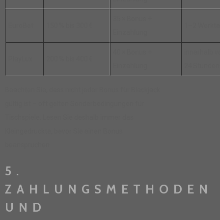
35 × Bonus +
EuroBet
150 % bis 300 €
1–2 Werkt
Einzahlung
40 × Bonus +
innerhalb v
PlayLux
200 % bis 400 €
Einzahlung
24 Stunden
Beachten Sie, dass nicht jeder Bonus für Blackjack
gültig ist – oft gelten Sonderbedingungen für
Tischspiele. Lesen Sie deshalb immer das
Kleingedruckte, bevor Sie einen Bonus
beanspruchen.
5.
ZAHLUNGSMETHODEN
UND