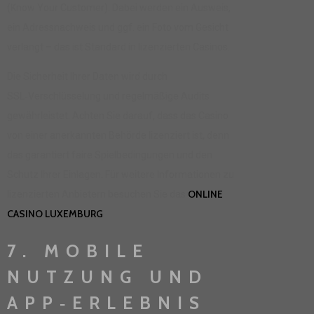
(Know Your Customer). Dabei werden ein Ausweis,
ein Adressnachweis und ggf. ein Foto vom Gesicht
verlangt – das ist Standard in lizenzierten Casinos.
Die Sicherheit Ihrer Daten wird durch
SSL‑Verschlüsselung und regelmäßige Audits
gewährleistet. Achten Sie darauf, dass das Casino
von einer anerkannten Behörde lizenziert ist, denn
das garantiert faire Spielbedingungen und den
Schutz Ihrer Einlagen. Für weitere Informationen zu
ONLINE
lizenzierten Anbietern besuchen Sie das
CASINO LUXEMBURG
.
7. MOBILE
NUTZUNG UND
APP‑ERLEBNIS