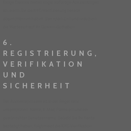
Einige Casinos bieten sogar sofortige Auszahlungen
an, wenn Sie die KYC‑Verifizierung bereits
abgeschlossen haben. Das spart Zeit und reduziert
die Wartezeit auf Ihr Gewinn‑Guthaben.
6.
REGISTRIERUNG,
VERIFIKATION
UND
SICHERHEIT
Der Anmeldeprozess ist in der Regel sehr
unkompliziert: Name, E‑Mail, Passwort und ein
gewünschter Benutzername. Sobald Sie Ihr Konto
bestätigt haben, folgt meist die KYC‑Verifikation