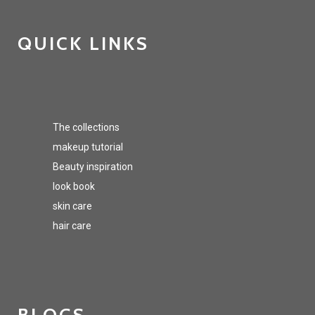
QUICK LINKS
The collections
makeup tutorial
Beauty inspiration
look book
skin care
hair care