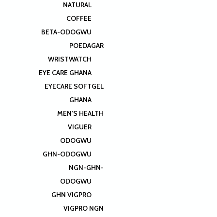
NATURAL
COFFEE
BETA-ODOGWU
POEDAGAR
WRISTWATCH
EYE CARE GHANA
EYECARE SOFTGEL
GHANA
MEN’S HEALTH
VIGUER
ODOGWU
GHN-ODOGWU
NGN-GHN-
ODOGWU
GHN VIGPRO
VIGPRO NGN