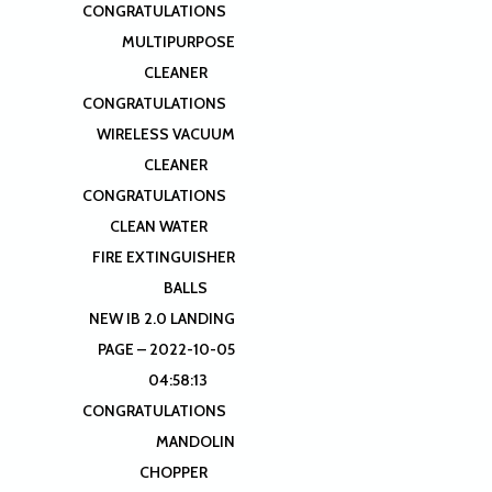
CONGRATULATIONS
MULTIPURPOSE
CLEANER
CONGRATULATIONS
WIRELESS VACUUM
CLEANER
CONGRATULATIONS
CLEAN WATER
FIRE EXTINGUISHER
BALLS
NEW IB 2.0 LANDING
PAGE – 2022-10-05
04:58:13
CONGRATULATIONS
MANDOLIN
CHOPPER