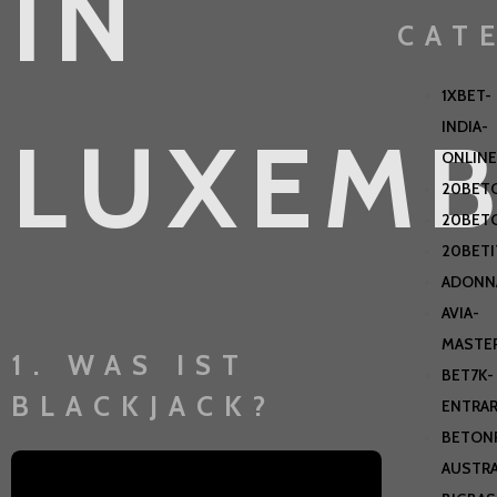
IN
CAT
1XBET-
INDIA-
LUXEM
ONLINE
20BET
20BET
20BETI
ADONN
AVIA-
MASTE
1. WAS IST
BET7K-
BLACKJACK?
ENTRAR
BETON
AUSTRA