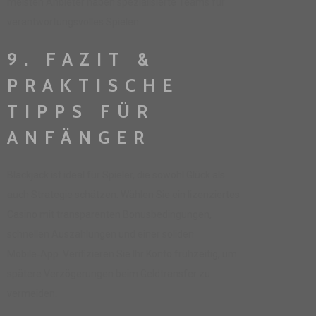
meisten Anbieter haben spezialisierte Teams für
verantwortungsvolles Spielen.
9. FAZIT &
PRAKTISCHE
TIPPS FÜR
ANFÄNGER
Blackjack ist ideal für Spieler, die sowohl Glück als
auch Strategie schätzen. Wählen Sie ein lizenziertes
Casino mit transparenten Bonusbedingungen,
schnellen Auszahlungen und einer soliden
Mobile‑App. Verifizieren Sie Ihr Konto frühzeitig, um
spätere Verzögerungen beim Geldtransfer zu
vermeiden.