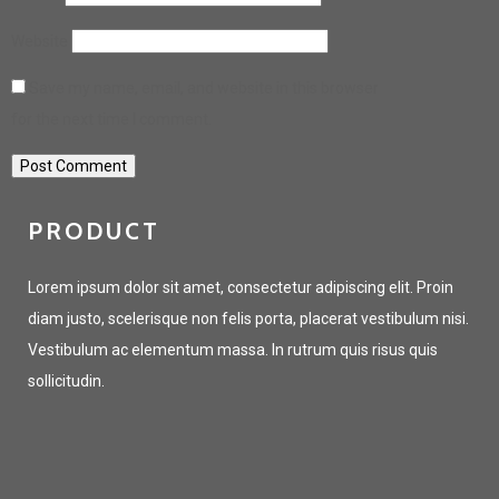
Website
Save my name, email, and website in this browser
for the next time I comment.
PRODUCT
Lorem ipsum dolor sit amet, consectetur adipiscing elit. Proin
diam justo, scelerisque non felis porta, placerat vestibulum nisi.
Vestibulum ac elementum massa. In rutrum quis risus quis
sollicitudin.