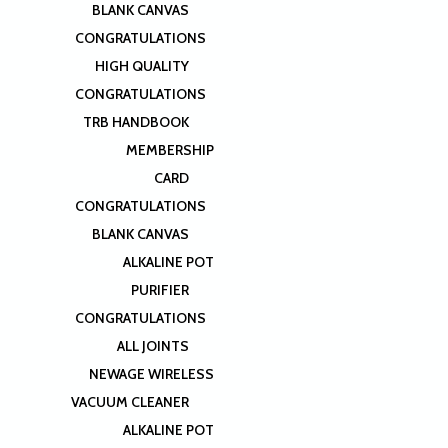
BLANK CANVAS
CONGRATULATIONS
HIGH QUALITY
CONGRATULATIONS
TRB HANDBOOK
MEMBERSHIP
CARD
CONGRATULATIONS
BLANK CANVAS
ALKALINE POT
PURIFIER
CONGRATULATIONS
ALL JOINTS
NEWAGE WIRELESS
VACUUM CLEANER
ALKALINE POT