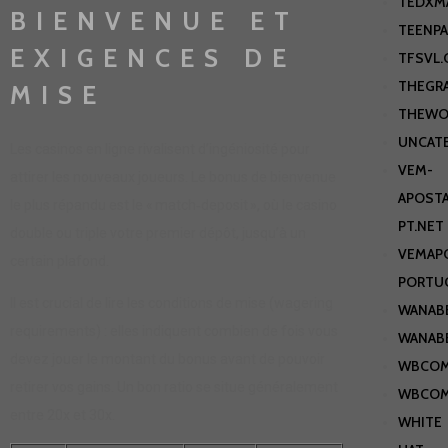
TEDXM
BIENVENUE ET
TEENPA
EXIGENCES DE
TFSVL.
THEGR
MISE
THEWO
UNCAT
Les casinos en ligne rivalisent d’ingéniosité pour
VEM-
attirer les nouveaux joueurs. Le bonus de bienvenue
APOSTA
le plus répandu est le « match‑deposit », où le casino
PT.NET
double ou triple votre premier dépôt, jusqu’à un
VEMAP
certain plafond.
PORTU
Il est crucial de lire les conditions de mise (wagering
WANAB
requirements) : elles indiquent combien de fois vous
WANAB
devez jouer le montant du bonus avant de pouvoir
WBCOM
retirer vos gains. Un bon ratio se situe généralement
WBCOM
entre 20x et 30x.
WHITE