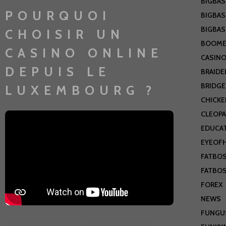
BIGBA
POURQUOI
BIGBAS
BIGBA
CHOISIR UN
BOOME
CASINO ONLINE
CASINO
DEPUIS LE
BRAIDE
BRIDGE
LUXEMBOURG ?
CHICK
CLEOPA
EDUCA
EYEOF
FATBO
FATBO
FOREX
NEWS
FUNGU
Jouer en ligne depuis le Luxembourg présente