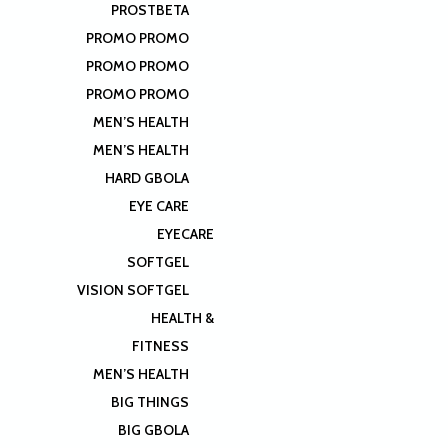
PROSTBETA
PROMO PROMO
PROMO PROMO
PROMO PROMO
MEN’S HEALTH
MEN’S HEALTH
HARD GBOLA
EYE CARE
EYECARE
SOFTGEL
VISION SOFTGEL
HEALTH &
FITNESS
MEN’S HEALTH
BIG THINGS
BIG GBOLA