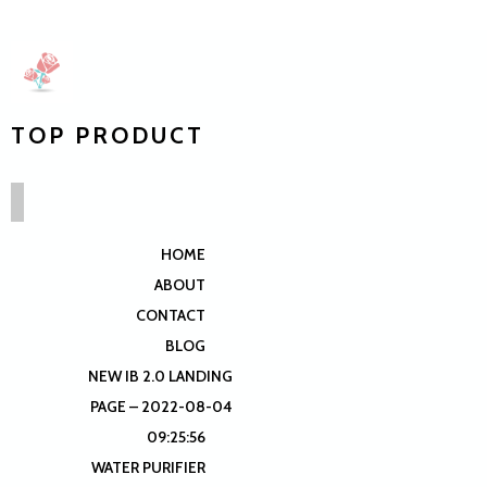
TOP PRODUCT
HOME
ABOUT
CONTACT
BLOG
NEW IB 2.0 LANDING
PAGE – 2022-08-04
09:25:56
WATER PURIFIER