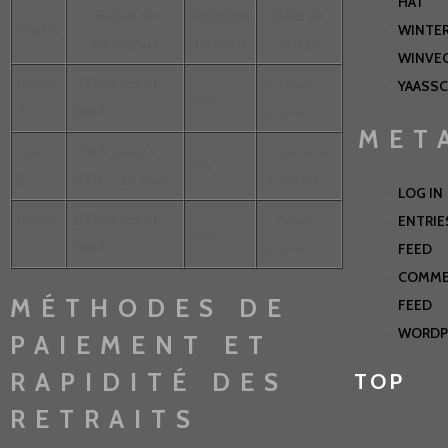
HAT
Bonus de
Exigence
Délai de
WINTE
Casino
bienvenue
de mise
retrait
WINVE
Casino
100 % jusqu’à
2‑3 jours
YAASSC
25x
A
200 €
ouvrés
MET
Casino
150 % jusqu’à
Instantané
30x
B
300 € + 25 tours
(e‑wallet)
LOG IN
ENTRIE
Casino
200 % jusqu’à
1‑2 jours
20x
FEED
C
500 €
ouvrés
COMM
MÉTHODES DE
FEED
WORDP
PAIEMENT ET
RAPIDITÉ DES
TOP
RETRAITS