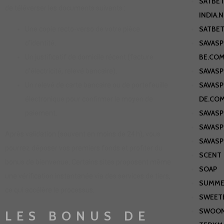
SATBET
de téléverser les documents suivants :
INDIA.
SATBET
Une copie recto‑verso de votre pièce
SAVASP
d’identité.
BE.CO
Un justificatif de domicile récent (facture
SAVASP
d’électricité, relevé bancaire).
SAVASP
Un relevé de carte bancaire ou de portefeuille
DE.CO
électronique pour confirmer le moyen de
SAVASP
paiement.
SAVAS
Après validation (souvent en moins de 24 h), vous
SAVASP
pourrez déposer vos premiers fonds et profiter du
SCENT
bonus de bienvenue. Certains sites proposent même
SOAP
une vérification instantanée via des services de tiers,
SUMME
ce qui accélère le processus.
SWEET
SWOON
LES BONUS DE