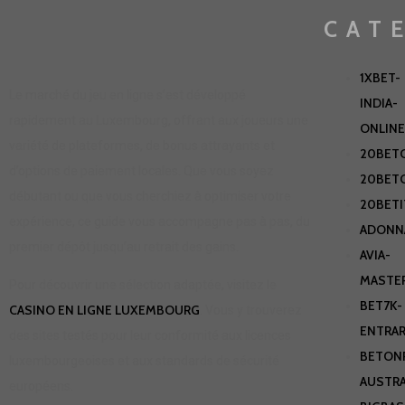
CAT
1XBET-
Le marché du jeu en ligne s’est développé
INDIA-
rapidement au Luxembourg, offrant aux joueurs une
ONLINE
variété de plateformes, de bonus attrayants et
20BET
d’options de paiement locales. Que vous soyez
20BET
débutant ou que vous cherchiez à optimiser votre
20BETI
expérience, ce guide vous accompagne pas à pas, du
ADONN
premier dépôt jusqu’au retrait des gains.
AVIA-
MASTE
Pour découvrir une sélection adaptée, visitez le
BET7K-
CASINO EN LIGNE LUXEMBOURG
. Vous y trouverez
ENTRAR
des sites testés pour leur conformité aux licences
BETON
luxembourgeoises et aux standards de sécurité
AUSTRA
européens.