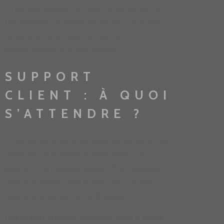
En général, l’expérience mobile ne sacrifie aucune
fonctionnalité : les dépôts, les retraits, le suivi des
bonus et le chat en direct fonctionnent
identiquement à la version desktop.
SUPPORT
CLIENT : À QUOI
S’ATTENDRE ?
Un service client réactif est essentiel, surtout si vous
rencontrez un problème de vérification ou de
paiement. Les meilleurs casinos offrent plusieurs
canaux de contact : chat en direct 24 / 7, e‑mail,
téléphone et parfois même WhatsApp.
Lors de votre première interaction, notez le temps