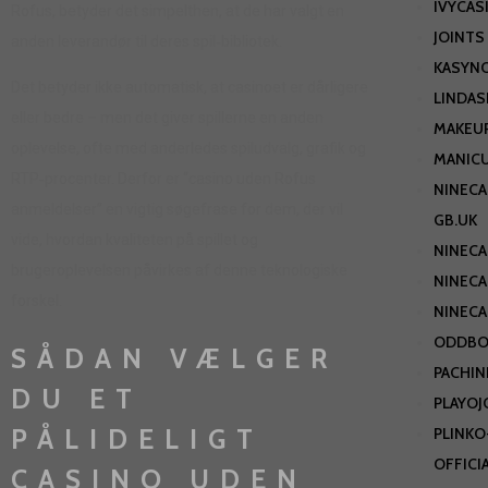
IVYCAS
Rofus, betyder det simpelthen, at de har valgt en
JOINTS
anden leverandør til deres spil‑bibliotek.
KASYN
Det betyder ikke automatisk, at casinoet er dårligere
LINDAS
eller bedre – men det giver spillerne en anden
MAKEU
oplevelse, ofte med anderledes spiludvalg, grafik og
MANIC
RTP‑procenter. Derfor er “casino uden Rofus
NINECA
anmeldelser” en vigtig søgefrase for dem, der vil
GB.UK
vide, hvordan kvaliteten på spillet og
NINEC
brugeroplevelsen påvirkes af denne teknologiske
NINEC
forskel.
NINEC
ODDBO
SÅDAN VÆLGER
PACHI
DU ET
PLAYOJ
PÅLIDELIGT
PLINKO
OFFICI
CASINO UDEN