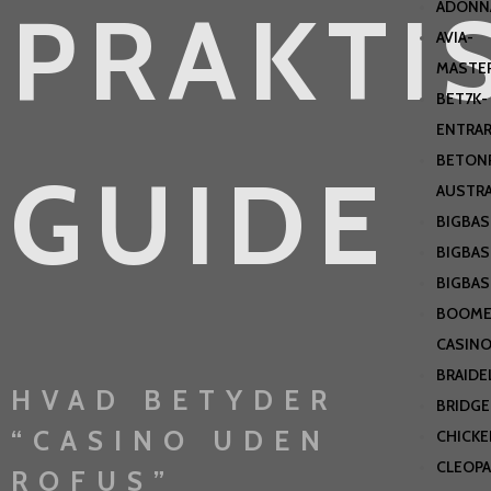
PRAKTI
ADONN
AVIA-
MASTE
BET7K-
ENTRAR
BETON
GUIDE
AUSTRA
BIGBA
BIGBAS
BIGBA
BOOME
CASINO
BRAIDE
HVAD BETYDER
BRIDGE
“CASINO UDEN
CHICK
CLEOPA
ROFUS”