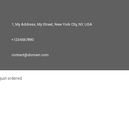
1, My Address, My Street, New York City, NY, USA
+1234567890
contact@domain.com
just ordered