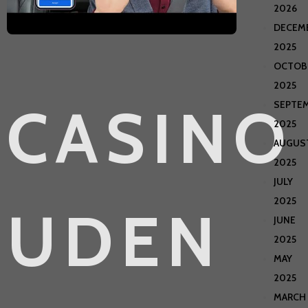
2026
DECEM
2025
OCTOB
2025
CASINO
SEPTE
2025
AUGUS
2025
JULY
2025
UDEN
JUNE
2025
MAY
2025
MARCH