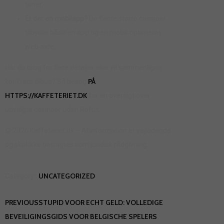
timer.
Er der en mobilapp?
De fleste større casinoer
tilbyder både en app og en mobil‑optimeret
web‑side.
Har du brug for flere detaljer eller vil sammenligne
PÅ
konkrete tilbud? Så besøg
HTTPS://KAFFETERIET.DK
for en oversigt over
udvalgte casinoer uden Rofus.
© 2026 Kaffeteriet.dk – Al information er vejledende
og skal ikke betragtes som juridisk rådgivning.
UNCATEGORIZED
Category :
PREVIOUS
STUPID VOOR ECHT GELD: VOLLEDIGE
BEVEILIGINGSGIDS VOOR BELGISCHE SPELERS