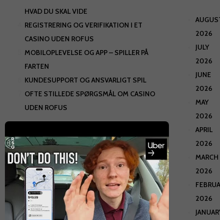
HVAD DU SKAL VIDE
AUGUS
REGISTRERING OG VERIFIKATION I ET
2026
CASINO UDEN ROFUS
JULY
MOBILOPLEVELSE OG APP – SPILLER PÅ
2026
FARTEN
JUNE
KUNDESUPPORT OG ANSVARLIGT SPIL
2026
OFTE STILLEDE SPØRGSMÅL OM CASINO
MAY
UDEN ROFUS
2026
APRIL
2026
MARCH
2026
FEBRU
2026
JANUAR