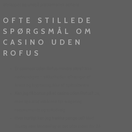
afslappet og undgå problematisk adfærd.
OFTE STILLEDE
SPØRGSMÅL OM
CASINO UDEN
ROFUS
Er casinoer uden Rofus mindre sikre?
Ikke
nødvendigvis – sikkerheden afhænger af
licens og kryptering, ikke af spilsoftware.
Kan jeg få bonus på et casino uden Rofus?
Ja,
men læs altid vilkårene for wagering
requirements og spiludvalg.
Hvor hurtigt kan jeg trække penge ud?
Med
Trustly eller MobilePay er det ofte inden for 24