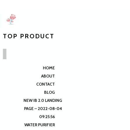
TOP PRODUCT
HOME
ABOUT
CONTACT
BLOG
NEW IB 2.0 LANDING
PAGE – 2022-08-04
09:25:56
WATER PURIFIER