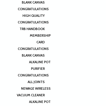
BLANK CANVAS
CONGRATULATIONS
HIGH QUALITY
CONGRATULATIONS
TRB HANDBOOK
MEMBERSHIP
CARD
CONGRATULATIONS
BLANK CANVAS
ALKALINE POT
PURIFIER
CONGRATULATIONS
ALL JOINTS
NEWAGE WIRELESS
VACUUM CLEANER
ALKALINE POT