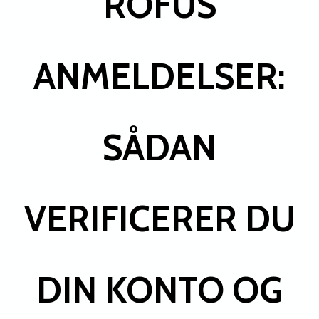
ROFUS
ANMELDELSER:
SÅDAN
VERIFICERER DU
DIN KONTO OG