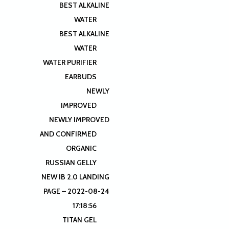
BEST ALKALINE
WATER
BEST ALKALINE
WATER
WATER PURIFIER
EARBUDS
NEWLY
IMPROVED
NEWLY IMPROVED
AND CONFIRMED
ORGANIC
RUSSIAN GELLY
NEW IB 2.0 LANDING
PAGE – 2022-08-24
17:18:56
TITAN GEL