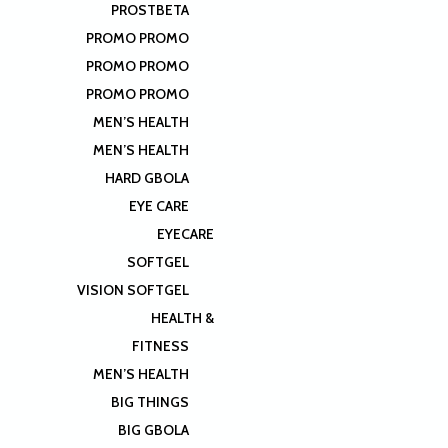
PROSTBETA
PROMO PROMO
PROMO PROMO
PROMO PROMO
MEN’S HEALTH
MEN’S HEALTH
HARD GBOLA
EYE CARE
EYECARE
SOFTGEL
VISION SOFTGEL
HEALTH &
FITNESS
MEN’S HEALTH
BIG THINGS
BIG GBOLA