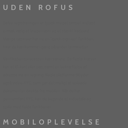
UDEN ROFUS
Selve registreringen er typisk meget simpel: indtast
e‑mail, vælg et brugernavn og et stærkt kodeord.
Mange casinoer har nu en “quick‑sign‑up” funktion,
hvor du kan komme i gang på under to minutter.
Verifikationsprocessen kan variere. De fleste kræver
kun et ID‑kort eller pas, samt en bekræftelse af
adresse via en regning. Nogle platforme tilbyder
også video‑KYC, som gør det muligt at uploade
dokumenter direkte fra mobilen. Når du har
gennemført KYC, kan du begynde at indbetale og
spille med fulde funktioner.
MOBILOPLEVELSE