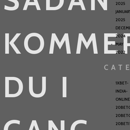
2025
JANUAR
2025
DECEM
KOMME
2024
MAY
2022
CAT
DU I
1XBET-
INDIA-
ONLINE
20BET
20BET
20BETI