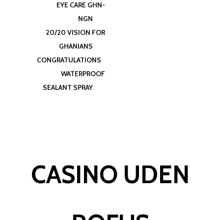
EYE CARE GHN-
NGN
20/20 VISION FOR
GHANIANS
CONGRATULATIONS
WATERPROOF
SEALANT SPRAY
CASINO UDEN