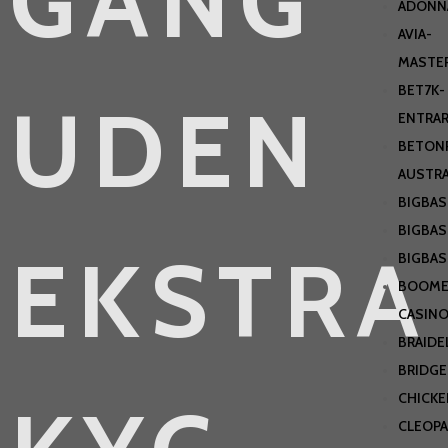
GANG
ADONN
AVIA-
MASTE
BET7K-
UDEN
ENTRAR
BETON
AUSTRA
BIGBA
BIGBAS
EKSTRA
BIGBA
BOOME
CASINO
BRAIDE
BRIDGE
CHICK
CLEOPA