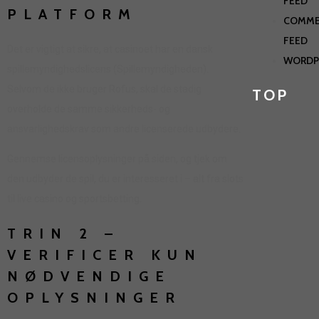
FEED
PLATFORM
COMM
FEED
Det er vigtigt at sikre, at casinoet har en dansk
WORDP
spillemyndighedslicens (Spillemyndigheden).
Selvom de ikke bruger Rofus, skal de stadig
TOP
overholde de samme sikkerheds- og
ansvarlighedskrav som andre licenserede udbydere.
Gennemse licensoplysninger på siden, og tjek om
den udbyder de spil, du er interesseret i – alt fra slots
til live casino og sportsbetting.
TRIN 2 –
VERIFICER KUN
NØDVENDIGE
OPLYSNINGER