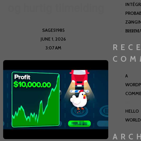
INTÉG
og hurtig tilmelding
PROBA
ZƏNGI
SAGE51985
ВНИМА
JUNE 1, 2026
REC
3:07 AM
COM
A
WORDP
COMME
on
HELLO
WORLD
ARC