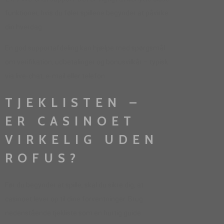
funktioner, hvis du føler spillene begynder at påvirke
din hverdag.
En god supportafdeling kan hjælpe med spørgsmål
om verifikation, udbetalinger og bonusvilkår – typisk
via live‑chat, e‑mail eller telefon.
TJEKLISTEN –
ER CASINOET
VIRKELIG UDEN
ROFUS?
Før du begynder at spille, skal du sikre dig, at
casinoet lever op til dine forventninger. Brug
nedenstående tjekliste som en hurtig guide: