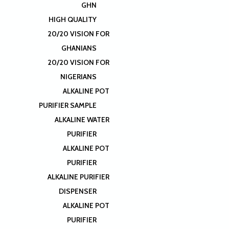
GHN
HIGH QUALITY
20/20 VISION FOR
GHANIANS
20/20 VISION FOR
NIGERIANS
ALKALINE POT
PURIFIER SAMPLE
ALKALINE WATER
PURIFIER
ALKALINE POT
PURIFIER
ALKALINE PURIFIER
DISPENSER
ALKALINE POT
PURIFIER