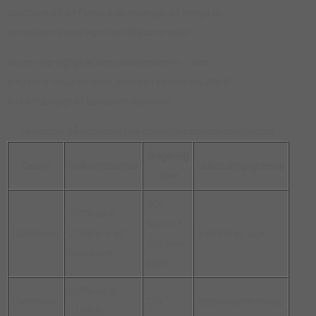
cashback på de første indbetalinger, så længe du
accepterer deres egne verifikationsregler.
Det er dog vigtigt at læse betingelserne – især
wagering requirements, som kan variere fra 20x til
40x afhængigt af bonusens størrelse.
Eksempel på bonusser hos udvalgte casinoer uden Rofus
Wagering
Casino
Velkomstbonus
Udbetalingsgrænse
krav
30x
100% op til
bonus +
SpilMester
2.000 kr + 50
5.000 kr pr. uge
10x free
free spins
spins
200% op til
CasinoKlar
25x
Ingen begrænsning
3.000 kr