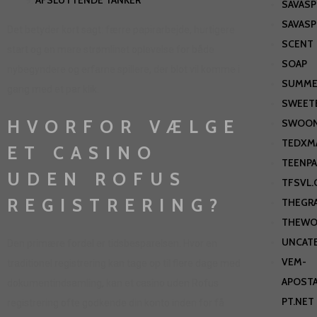
AFSLUTTENDE TANKER
SAVAS
SAVASP
Det betyder kort sagt: færre papirarbejde, hurtigere
SCENT
start og en mere strømlinet oplevelse for både
SOAP
nybegyndere og erfarne spillere, der blot vil komme i
SUMME
gang med et par klik.
SWEET
HVORFOR VÆLGE
SWOON
TEDXM
ET CASINO
TEENPA
UDEN ROFUS
TFSVL.
REGISTRERING?
THEGR
THEWO
UNCAT
Den primære fordel er tidsbesparelsen. Hvor en
VEM-
traditionel registrering kan tage op til flere dage med
APOSTA
dokumentindsamling, kan et casino uden Rofus
PT.NET
registrering ofte godkende din konto inden for få