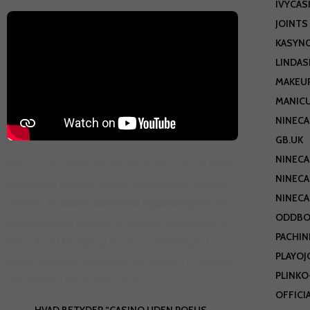
IVYCAS
JOINTS
KASYN
LINDAS
MAKEU
MANIC
NINECA
GB.UK
NINEC
Rofus er den fælles danske database, som de fleste
NINEC
licenserede casinoer bruger til at verificere spilleres
NINEC
identitet. Et
casino uden Rofus registrering
betyder,
ODDBO
at spilleren ikke behøver at uploade dokumenter til
PACHI
Rofus for at få adgang til spil og udbetalinger. I
PLAYOJ
stedet foretager operatøren en mindre KYC-proces,
PLINKO
ofte direkte i deres eget system.
OFFICI