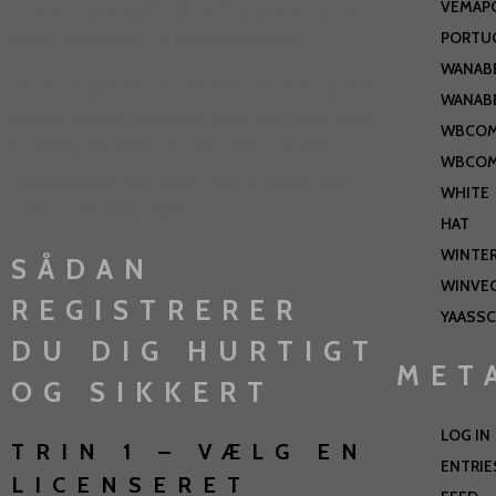
VEMAP
minutter. Det er ideelt, når du vil benytte en hurtig
PORTU
bonus eller deltage i en engangs‑turnering.
WANAB
Derudover giver denne type casino en ekstra grad af
WANAB
privatliv. Selvom operatøren stadig overholder dansk
WBCOM
lovgivning, håndteres dine data internt, hvilket
WBCOM
mange spillere foretrækker frem for at dele dem
WHITE
med en central myndighed.
HAT
WINTE
SÅDAN
WINVE
REGISTRERER
YAASSC
DU DIG HURTIGT
MET
OG SIKKERT
LOG IN
TRIN 1 – VÆLG EN
ENTRIE
LICENSERET