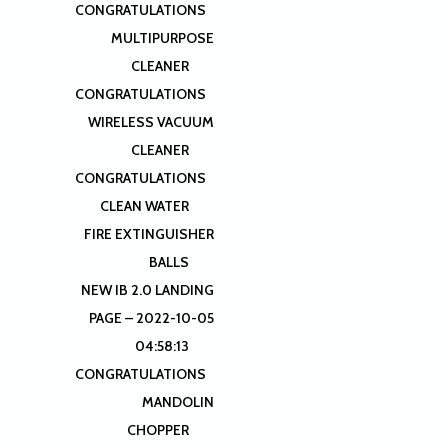
CONGRATULATIONS
MULTIPURPOSE
CLEANER
CONGRATULATIONS
WIRELESS VACUUM
CLEANER
CONGRATULATIONS
CLEAN WATER
FIRE EXTINGUISHER
BALLS
NEW IB 2.0 LANDING
PAGE – 2022-10-05
04:58:13
CONGRATULATIONS
MANDOLIN
CHOPPER