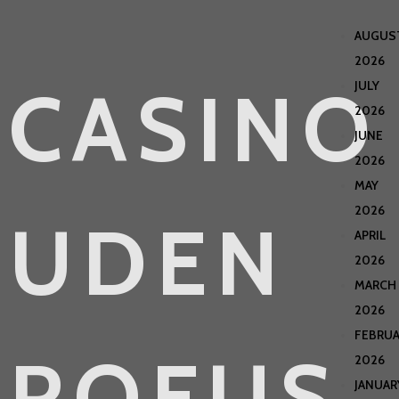
AUGUS
2026
CASINO
JULY
2026
JUNE
2026
MAY
2026
UDEN
APRIL
2026
MARCH
2026
FEBRU
ROFUS
2026
JANUAR