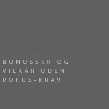
De fleste casinoer uden Rofus registrering beder kun
om navn, adresse og en gyldig betalingsmetode. Du
vil ofte blive bedt om at bekræfte din e‑mail og/eller
telefonnummer, men de beder sjældent om pas eller
lønseddel.
Udfyld formularen, bekræft via den modtagne kode,
og du kan straks foretage den første indbetaling.
BONUSSER OG
VILKÅR UDEN
ROFUS‑KRAV
Selvom du undgår Rofus, betyder det ikke, at du
mister attraktive velkomstbonusser. Mange casinoer
tilbyder også
welcome bonus
, free spins eller