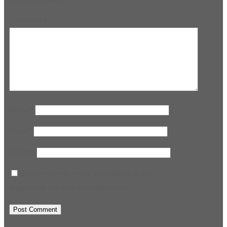
Comment
*
Name
*
Email
*
Website
Save my name, email, and website in this
browser for the next time I comment.