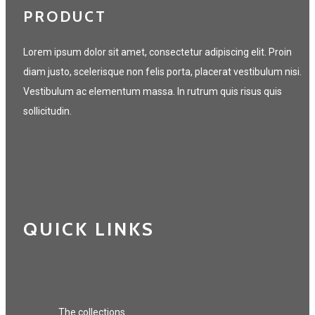
PRODUCT
Lorem ipsum dolor sit amet, consectetur adipiscing elit. Proin
diam justo, scelerisque non felis porta, placerat vestibulum nisi.
Vestibulum ac elementum massa. In rutrum quis risus quis
sollicitudin.
QUICK LINKS
The collections