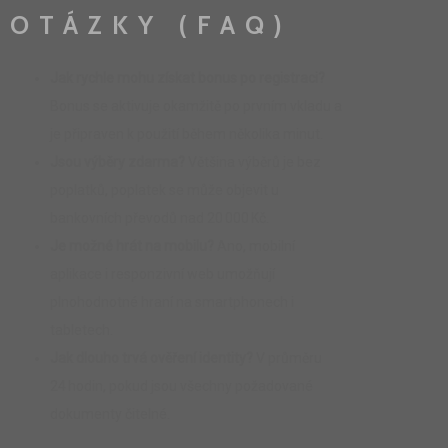
OTÁZKY (FAQ)
Jak rychle mohu získat bonus po registraci?
Bonus se aktivuje okamžitě po prvním vkladu a
je připraven k použití během několika minut.
Jsou výběry zdarma?
Většina výběrů je bez
poplatků, poplatek se může objevit u
bankovních převodů nad 20 000 Kč.
Je možné hrát na mobilu?
Ano, mobilní
aplikace i responzivní web umožňují
plnohodnotné hraní na smartphonech i
tabletech.
Jak dlouho trvá ověření identity?
V průměru
24 hodin, pokud jsou všechny požadované
dokumenty čitelné.