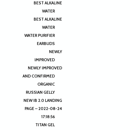
BEST ALKALINE
WATER
BEST ALKALINE
WATER
WATER PURIFIER
EARBUDS
NEWLY
IMPROVED
NEWLY IMPROVED
AND CONFIRMED
ORGANIC
RUSSIAN GELLY
NEW IB 2.0 LANDING
PAGE – 2022-08-24
17:18:56
TITAN GEL