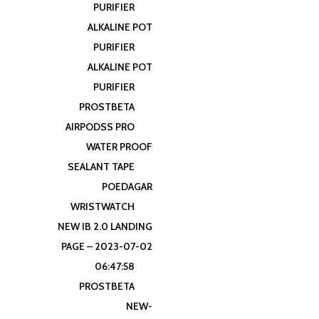
PURIFIER
ALKALINE POT
PURIFIER
ALKALINE POT
PURIFIER
PROSTBETA
AIRPODSS PRO
WATER PROOF
SEALANT TAPE
POEDAGAR
WRISTWATCH
NEW IB 2.0 LANDING
PAGE – 2023-07-02
06:47:58
PROSTBETA
NEW-