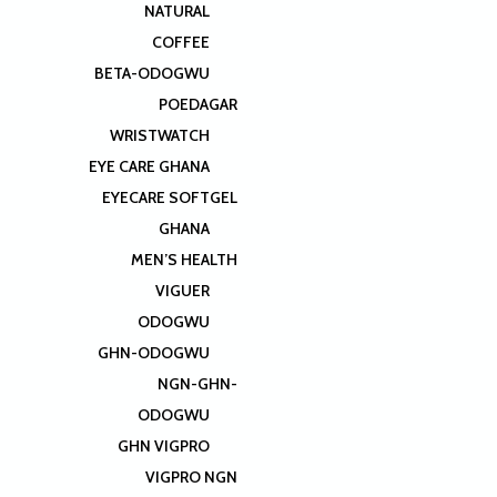
NATURAL
COFFEE
BETA-ODOGWU
POEDAGAR
WRISTWATCH
EYE CARE GHANA
EYECARE SOFTGEL
GHANA
MEN’S HEALTH
VIGUER
ODOGWU
GHN-ODOGWU
NGN-GHN-
ODOGWU
GHN VIGPRO
VIGPRO NGN