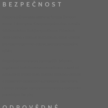
BEZPEČNOST
Podpora u
Crownplay casino cz
funguje 24 hodin
denně, 7 dní v týdnu. K dispozici je live chat, e‑mail a
telefonní linka s českým operátorem. Průměrná
doba odezvy v chatu je pod 2 minuty, což je výborné
pro řešení urgentních otázek, jako jsou neúspěšné
výběry.
Bezpečnostní protokoly zahrnují SSL šifrování,
regulaci od českého ministerstva financí a audit od
nezávislých třetích stran. Hráčské data jsou uložena
v oddělených databázích a pravidelně zálohována.
Licence zaručuje transparentní provoz a dodržování
pravidel pro fair play.
ODPOVĚDNÉ