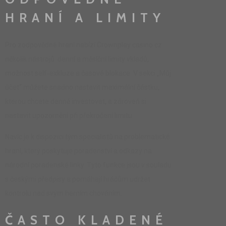
HRANÍ A LIMITY
Pro zodpovědné hraní nabízí Crownplay casino cz
několik nástrojů: denní a měsíční limity vkladů,
možnost self‑exkluze a časové blokace. V sekci „Můj
účet“ můžete snadno nastavit maximální částku,
kterou chcete denně investovat, a zároveň si
nastavit upozornění při překročení limitu.
Navíc je k dispozici tým specialistů na problematické
hraní, který poskytuje poradenství a odkazy na
národní poradenské linky. Tyto funkce jsou v souladu
s českými předpisy a pomáhají hráčům udržet
kontrolu nad svým herním chováním.
ČASTO KLADENÉ