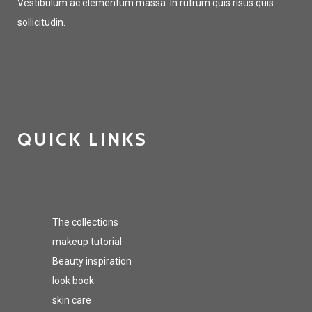
Vestibulum ac elementum massa. In rutrum quis risus quis
sollicitudin.
QUICK LINKS
The collections
makeup tutorial
Beauty inspiration
look book
skin care