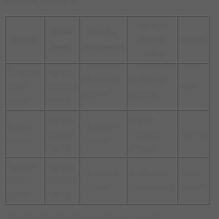
zmiňovány v recenzích.
Průměrná
Uvítací
Wagering
Kasino
rychlost
Licence
bonus
requirements
výběru
Euroonline
100 % do
30× bonus +
Do 1 hodiny
online
10 000 Kč
MGA
10× vklad
(Trustly)
casino
+ 50 FS
200 % do
2–3 dny
Fortuna
40× bonus +
8 000 Kč
(bankovní
Curacao
Casino
20× vklad
+ 30 FS
převod)
Tipsport
150 % do
35× bonus +
Do 24 hodin
Česká
Sport &
12 000 Kč
15× vklad
(e‑peněženky)
licence
Casino
+ 25 FS
Jak vidíte, Euroonline online casino vyniká rychlostí