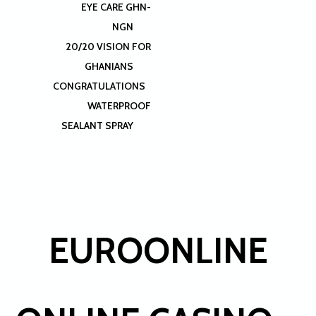
EYE CARE GHN-
NGN
20/20 VISION FOR
GHANIANS
CONGRATULATIONS
WATERPROOF
SEALANT SPRAY
EUROONLINE