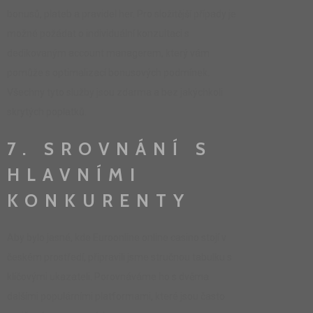
bonusů, plateb a pravidel her. Pro složitější případy je
možné požádat o individuální konzultaci s
dedikovaným account managerem, který vám
pomůže s optimalizací bonusových podmínek.
Všechny tyto služby jsou zdarma a bez jakýchkoli
skrytých poplatků.
7. SROVNÁNÍ S
HLAVNÍMI
KONKURENTY
Aby bylo jasné, kde Euroonline online casino stojí v
českém prostředí, připravili jsme stručnou tabulku s
klíčovými ukazateli. Porovnáváme ho s dvěma
dalšími populárními platformami, které jsou často