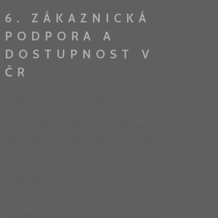
6. ZÁKAZNICKÁ
PODPORA A
DOSTUPNOST V
ČR
Podpora v Euroonline online casino je k dispozici
24/7 prostřednictvím live chatu, e‑mailu a telefonní
linky. Odpovědi jsou poskytovány v českém jazyce,
což je velké plus pro místní hráče. Průměrná doba
odezvy na chat je méně než 2 minuty a řešení
běžných problémů (např. ověření dokumentů)
probíhá během 24 hodin.
Kromě standardní podpory casino nabízí sekci FAQ,
kde najdete odpovědi na nejčastější dotazy ohledně