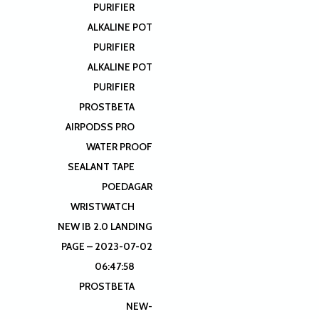
PURIFIER
ALKALINE POT
PURIFIER
ALKALINE POT
PURIFIER
PROSTBETA
AIRPODSS PRO
WATER PROOF
SEALANT TAPE
POEDAGAR
WRISTWATCH
NEW IB 2.0 LANDING
PAGE – 2023-07-02
06:47:58
PROSTBETA
NEW-