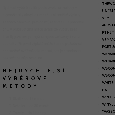
THEWO
Rychlost výběrů se liší podle zvolené metody –
UNCAT
e‑peněženky obvykle umožňují okamžité výplaty,
VEM-
zatímco bankovní převod může trvat 1–3 pracovní
APOSTA
dny. V praxi většina hráčů uvádí, že výběry přes
PT.NET
Trustly jsou nejrychlejší a nejsou zatíženy žádnými
VEMAP
poplatky. Při první výplatě může kasino požadovat
PORTU
dodatečné ověření dokumentů, což je standardní
WANAB
bezpečnostní procedura.
WANAB
WBCOM
NEJRYCHLEJŠÍ
WBCOM
VÝBĚROVÉ
WHITE
METODY
HAT
WINTE
Skrill – do 15 minut
WINVE
Neteller – do 30 minut
YAASSC
Trustly – do 1 hodiny