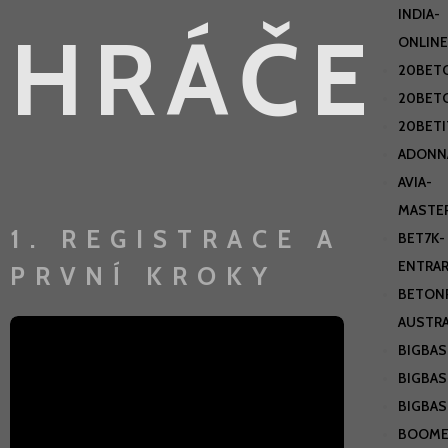
INDIA-
HRÁČE
ONLINE
20BET
20BET
20BETI
ADONN
AVIA-
MASTE
1. REGISTRACE A
BET7K-
ENTRAR
PRVNÍ KROKY
BETON
AUSTRA
BIGBA
BIGBAS
BIGBA
BOOME