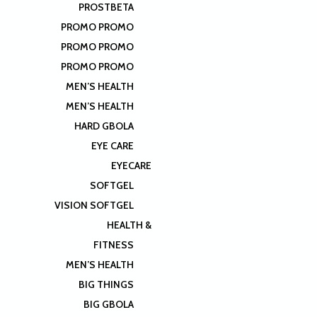
PROSTBETA
PROMO PROMO
PROMO PROMO
PROMO PROMO
MEN’S HEALTH
MEN’S HEALTH
HARD GBOLA
EYE CARE
EYECARE
SOFTGEL
VISION SOFTGEL
HEALTH &
FITNESS
MEN’S HEALTH
BIG THINGS
BIG GBOLA