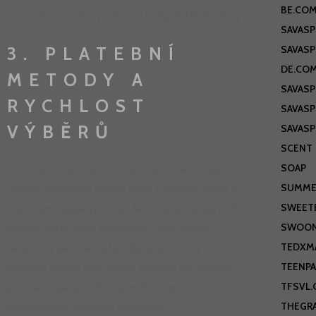
BE.CO
Věrnostní body: 1 bod za každých 100 Kč sázky
SAVASP
3. PLATEBNÍ
SAVASP
DE.CO
METODY A
SAVASP
RYCHLOST
SAVAS
VÝBĚRŮ
SAVASP
SCENT
SOAP
Euroonline online casino podporuje širokou škálu
SUMME
českých platebních metod, takže si můžete vybrat tu,
SWEET
která vám nejlépe vyhovuje. Mezi nejoblíbenější patří
SWOON
platební karty Visa a Mastercard, elektronické
TEDXM
peněženky jako Skrill a Neteller, a také přímý
TEENPA
bankovní převod přes Trustly. Všechny tyto metody
TFSVL.
jsou zabezpečené šifrováním SSL a jsou
THEGR
kompatibilní s mobilními zařízeními.