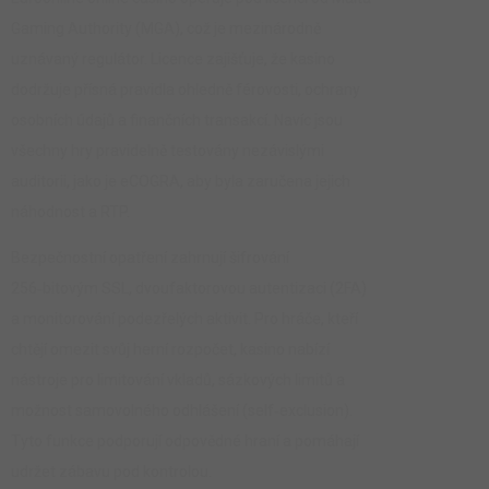
Gaming Authority (MGA), což je mezinárodně
uznávaný regulátor. Licence zajišťuje, že kasino
dodržuje přísná pravidla ohledně férovosti, ochrany
osobních údajů a finančních transakcí. Navíc jsou
všechny hry pravidelně testovány nezávislými
auditorii, jako je eCOGRA, aby byla zaručena jejich
náhodnost a RTP.
Bezpečnostní opatření zahrnují šifrování
256‑bitovým SSL, dvoufaktorovou autentizaci (2FA)
a monitorování podezřelých aktivit. Pro hráče, kteří
chtějí omezit svůj herní rozpočet, kasino nabízí
nástroje pro limitování vkladů, sázkových limitů a
možnost samovolného odhlášení (self‑exclusion).
Tyto funkce podporují odpovědné hraní a pomáhají
udržet zábavu pod kontrolou.