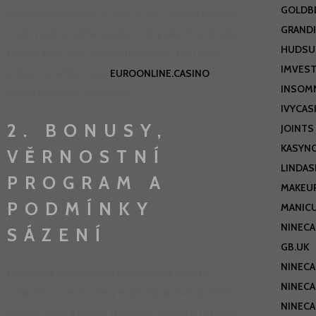
GOLDB
občanského průkazu a výpis z účtu. Většina českých
GRANDI
hráčů využívá rychlé platební brány jako Trustly nebo
HUDSU
PayPal, které mají zjednodušený KYC. Pro úplnou
IMVEST
EUROONLINE.CASINO
jistotu si přečtěte sekci
a
INSOM
ověřte si aktuální podmínky.
IVYCAS
2. BONUSY,
JOINTS
KASYN
VĚRNOSTNÍ
LINDAS
PROGRAM A
MAKEU
PODMÍNKY
MANIC
NINECA
SÁZENÍ
GB.UK
NINEC
Euroonline online casino láká nováčky štědrým
NINEC
uvítacím bonusem, který může obsahovat až 100 %
NINEC
na první vklad a několik free spinů. Bonus je rozdělen