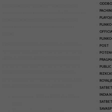
ODDBO
do několika kroků – po každém vkladu se částka
PACHI
automaticky přičte k vašemu zůstatku. Důležitý je ale
PLAYOJ
detailní popis wagering requirements, tedy kolik
PLINKO
musíte vsadit, než budete moci vybrat výhru z
OFFICI
bonusu.
PLINK
Typické požadavky jsou 30× bonusová částka plus
POST
10× částka vkladu, což není nejpřísnější na trhu, ale
POTEN
vyžaduje plánování. Věrnostní program odměňuje
PRAGMA
pravidelné hráče body, které lze vyměnit za volné
PUBLIC
sázky nebo hotovost. Pro získání maximálního
RIZKC
benefitu sledujte denní a týdenní promoakce, které
ROYALJ
často zahrnují zvýšené RTP na vybrané sloty.
SATBET
INDIA.
Uvítací bonus: 100 % do 10 000 Kč + 50 free
SATBET
spinů
SAVASP
Wagering: 30× bonus + 10× vklad