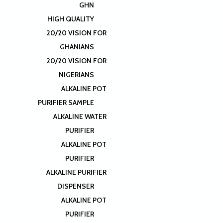
GHN
HIGH QUALITY
20/20 VISION FOR
GHANIANS
20/20 VISION FOR
NIGERIANS
ALKALINE POT
PURIFIER SAMPLE
ALKALINE WATER
PURIFIER
ALKALINE POT
PURIFIER
ALKALINE PURIFIER
DISPENSER
ALKALINE POT
PURIFIER