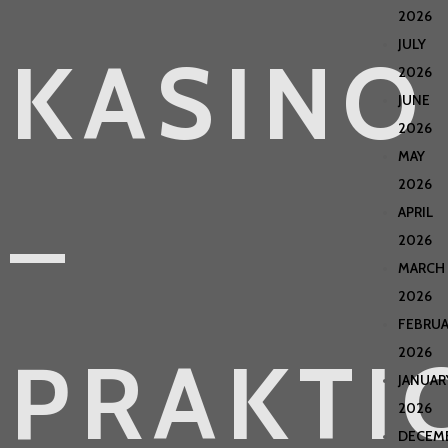
2026
JULY
KASINO
2026
JUNE
2026
MAY
2026
–
APRIL
2026
MARCH
2026
FEBRU
PRAKTI
2026
JANUAR
2026
DECEM