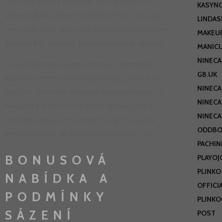
ověřovací e‑mail s odkazem, který aktivuje účet
KASYN
během několika minut. První vklad můžete provést už
LINDAS
hned po aktivaci, ale většina bonusů vyžaduje, abyste
MAKEU
dokončili KYC (poznání zákazníka) během 48 hodin.
MANIC
NINECA
Proces KYC zahrnuje nahrání kopie občanského
GB.UK
průkazu a potvrzení adresy (například účtenka za
NINEC
telefon). Tento krok může působit zdlouhavě, ale je
NINEC
nezbytný pro odemknutí vyšších limitů výběrů a
NINEC
rychlejšího zpracování plateb. V podpoře najdete
ODDBO
podrobný návod, jak dokumenty nahrát bez chyb.
PACHI
BONUSOVÁ
PLAYOJ
PLINKO
NABÍDKA A
OFFICI
PODMÍNKY
PLINK
SÁZENÍ
POST