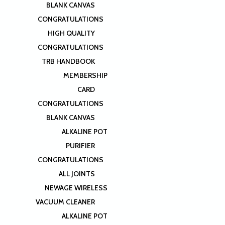
BLANK CANVAS
CONGRATULATIONS
HIGH QUALITY
CONGRATULATIONS
TRB HANDBOOK
MEMBERSHIP
CARD
CONGRATULATIONS
BLANK CANVAS
ALKALINE POT
PURIFIER
CONGRATULATIONS
ALL JOINTS
NEWAGE WIRELESS
VACUUM CLEANER
ALKALINE POT