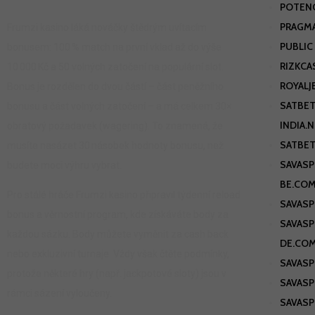
POTEN
PRAGMA
Frumzi kasino láká nováčky štědrým uvítacím
PUBLIC
bonusem: 100 % match na první vklad až do výše
RIZKC
10 000 Kč a 50 volných zatočení na populární slot.
ROYALJ
Bonus je rozdělen do dvou částí – část peněžního
SATBET
bonusu a část volných zatočení – a má celkem 30×
INDIA.
obratový požadavek (wagering). To znamená, že
SATBET
musíte nasázet 30 násobek hodnoty bonusu, než
SAVASP
budete moci výhru vybrat.
BE.CO
Pro stálé hráče Frumzi kasino připravil týdenní reload
SAVASP
bonus a věrnostní program, kde získáváte body za
SAVASP
každou sázku. Body můžete vyměnit za cash back
DE.CO
nebo exkluzivní turnaje. Vždy však čtěte podmínky,
SAVASP
protože některé hry (např. jackpotové sloty) jsou v
SAVAS
rámci sázení vyloučeny.
SAVASP