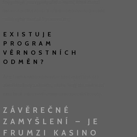
Nejrychlejší jsou výplaty přes e‑wallet, které dorazí
během několika hodin. V případě bankovního převodu
může výběr trvat až 3 pracovní dny.
EXISTUJE
PROGRAM
VĚRNOSTNÍCH
ODMĚN?
Ano, Frumzi kasino provozuje bodový systém, kde
získáváte body za každou sázku. Body lze směnit za
cash back, exkluzivní turnaje nebo speciální bonusy.
ZÁVĚREČNÉ
ZAMYŠLENÍ – JE
FRUMZI KASINO