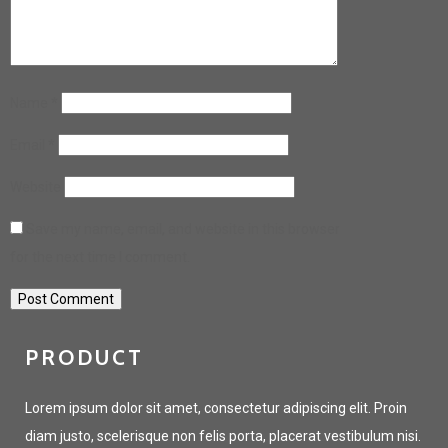
Name
*
Email
*
Website
Save my name, email, and website in this browser
for the next time I comment.
PRODUCT
Lorem ipsum dolor sit amet, consectetur adipiscing elit. Proin
diam justo, scelerisque non felis porta, placerat vestibulum nisi.