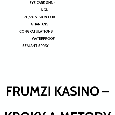
EYE CARE GHN-
NGN
20/20 VISION FOR
GHANIANS
CONGRATULATIONS
WATERPROOF
SEALANT SPRAY
FRUMZI KASINO –