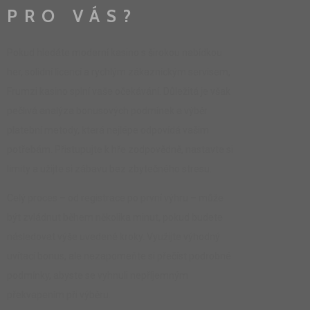
PRO VÁS?
Pokud hledáte moderní kasino s širokou nabídkou
her, solidní licencí a rychlým zákaznickým servisem,
Frumzi kasino splní vaše očekávání. Důležitá je však
pečlivá analýza bonusových podmínek a výběr
platební metody, která nejlépe odpovídá vašim
potřebám. Přistupujte k hře zodpovědně, nastavte si
limity a užijte si zábavu bez zbytečného stresu.
Celý proces – od registrace po první výhru – může
být zvládnut během několika minut, pokud budete
následovat výše uvedené kroky. Využijte výhodný
uvítací bonus, ale nezapomeňte si přečíst podrobné
podmínky, abyste se vyhnuli nepříjemným
překvapením při výběru.