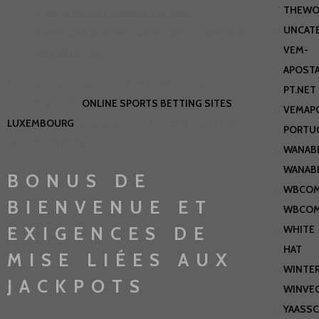
THEWO
gratuits sur les machines à jackpot.
UNCAT
Temps de traitement des retraits : idéalement
VEM-
24 à 48 heures.
APOSTA
Pour comparer rapidement les meilleures options,
PT.NET
ONLINE SPORTS BETTING SITES
consultez le site
VEMAP
LUXEMBOURG
qui propose des revues à jour et des
PORTU
évaluations détaillées.
WANAB
WANAB
BONUS DE
WBCOM
BIENVENUE ET
WBCOM
EXIGENCES DE
WHITE
HAT
MISE LIÉES AUX
WINTE
JACKPOTS
WINVE
YAASSC