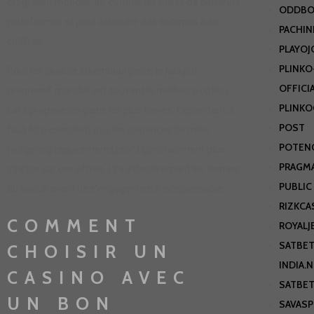
progressif mondial, lui, cumule les mises de plusieurs
ODDBO
plateformes et peut atteindre des sommes à six
PACHI
chiffres.
PLAYOJ
PLINKO
Pour les joueurs luxembourgeois, le jackpot
OFFICI
progressif mondial est souvent la meilleure option,
PLINK
car il propose les gains les plus élevés. Cependant, il
POST
faut être conscient que les exigences de mise
POTEN
(wagering requirements) sont généralement plus
PRAGMA
strictes sur ces offres. Lire attentivement les termes
PUBLIC
du bonus avant de s’engager reste indispensable.
RIZKC
COMMENT
ROYALJ
SATBET
CHOISIR UN
INDIA.
CASINO AVEC
SATBET
UN BON
SAVASP