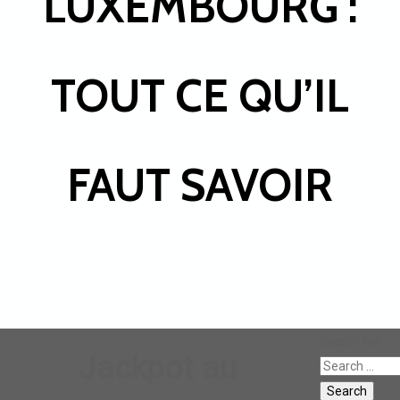
LUXEMBOURG :
TOUT CE QU’IL
FAUT SAVOIR
Search for:
Jackpot au