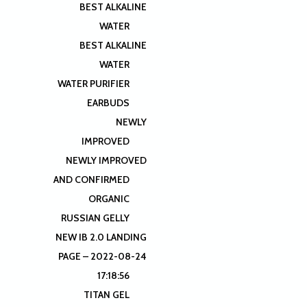
BEST ALKALINE
WATER
BEST ALKALINE
WATER
WATER PURIFIER
EARBUDS
NEWLY
IMPROVED
NEWLY IMPROVED
AND CONFIRMED
ORGANIC
RUSSIAN GELLY
NEW IB 2.0 LANDING
PAGE – 2022-08-24
17:18:56
TITAN GEL