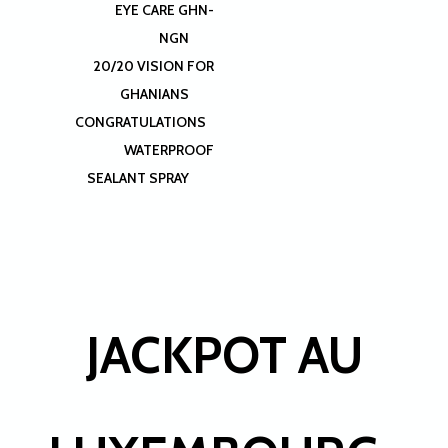
EYE CARE GHN-
NGN
20/20 VISION FOR
GHANIANS
CONGRATULATIONS
WATERPROOF
SEALANT SPRAY
JACKPOT AU