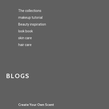
The collections
makeup tutorial
Beauty inspiration
look book
skin care
hair care
BLOGS
Create Your Own Scent