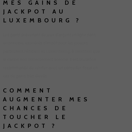
MES GAINS DE
JACKPOT AU
LUXEMBOURG ?
Les gains provenant de jeux d’argent en ligne sont,
en principe, exonérés d’impôt pour les joueurs
particuliers résidant au Luxembourg, à condition que
le casino soit correctement licencié. Il est toutefois
recommandé de vérifier avec un conseiller fiscal en
cas de gains très élevés.
COMMENT
AUGMENTER MES
CHANCES DE
TOUCHER LE
JACKPOT ?