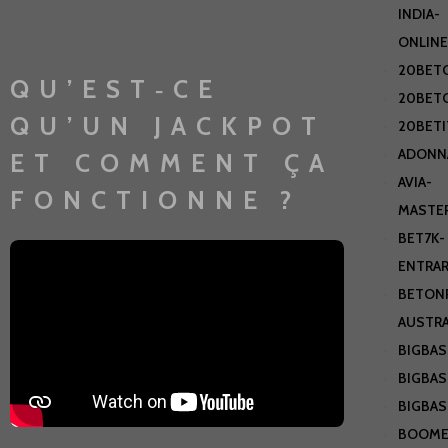
INDIA-
ONLINE
20BET
QU’EST‑CE
20BET
QU’UN JACKPOT
20BETI
ADONN
ET COMMENT ÇA
AVIA-
FONCTIONNE ?
MASTE
BET7K-
ENTRAR
BETON
AUSTRA
BIGBA
BIGBAS
BIGBA
BOOME