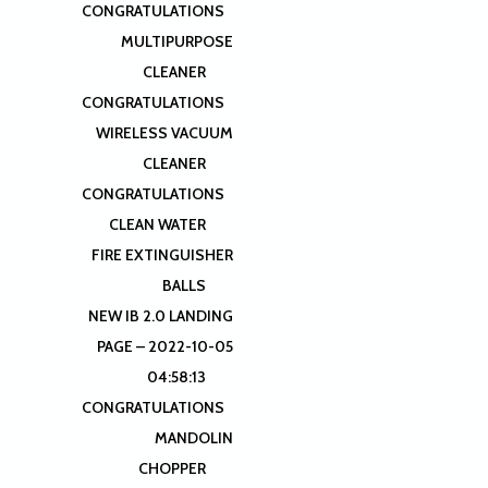
CONGRATULATIONS
MULTIPURPOSE
CLEANER
CONGRATULATIONS
WIRELESS VACUUM
CLEANER
CONGRATULATIONS
CLEAN WATER
FIRE EXTINGUISHER
BALLS
NEW IB 2.0 LANDING
PAGE – 2022-10-05
04:58:13
CONGRATULATIONS
MANDOLIN
CHOPPER