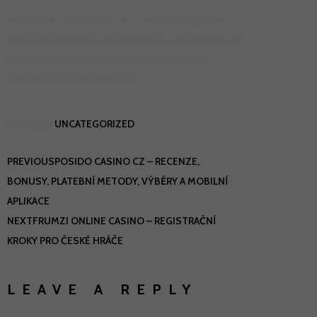
Choisissez des machines à haute volatilité, jouez
avec le maximum de pièces lorsque c’est possible, et
profitez des promotions qui offrent des tours
gratuits sur les jeux à jackpot.
UNCATEGORIZED
Category :
PREVIOUS
POSIDO CASINO CZ – RECENZE,
BONUSY, PLATEBNÍ METODY, VÝBĚRY A MOBILNÍ
APLIKACE
NEXT
FRUMZI ONLINE CASINO – REGISTRAČNÍ
KROKY PRO ČESKÉ HRÁČE
LEAVE A REPLY