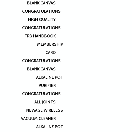
BLANK CANVAS
CONGRATULATIONS
HIGH QUALITY
CONGRATULATIONS
TRB HANDBOOK
MEMBERSHIP
CARD
CONGRATULATIONS
BLANK CANVAS
ALKALINE POT
PURIFIER
CONGRATULATIONS
ALL JOINTS
NEWAGE WIRELESS
VACUUM CLEANER
ALKALINE POT