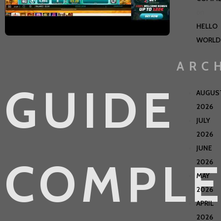
on
HELLO
WORLD
ARC
GUIDE
AUGUS
2026
JULY
2026
JUNE
COMPLE
2026
MAY
2026
APRIL
2026