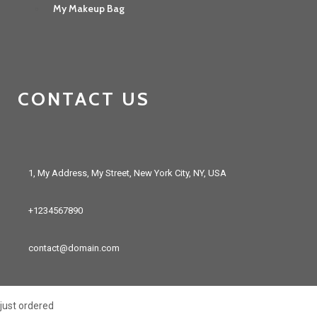
My Makeup Bag
CONTACT US
1, My Address, My Street, New York City, NY, USA
+1234567890
contact@domain.com
just ordered