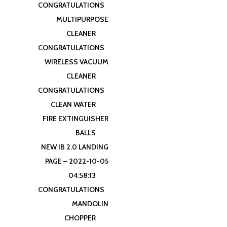
CONGRATULATIONS
MULTIPURPOSE
CLEANER
CONGRATULATIONS
WIRELESS VACUUM
CLEANER
CONGRATULATIONS
CLEAN WATER
FIRE EXTINGUISHER
BALLS
NEW IB 2.0 LANDING
PAGE – 2022-10-05
04:58:13
CONGRATULATIONS
MANDOLIN
CHOPPER