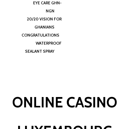
EYE CARE GHN-
NGN
20/20 VISION FOR
GHANIANS
CONGRATULATIONS
WATERPROOF
SEALANT SPRAY
ONLINE CASINO