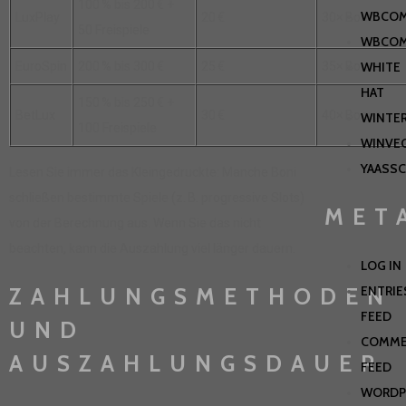
100 % bis 200 € +
WBCOM
LuxPlay
20 €
30× Bonus
50 Freispiele
WBCOM
EuroSpin
200 % bis 300 €
25 €
35× Bonus
WHITE
HAT
150 % bis 250 € +
BetLux
30 €
40× Bonus
WINTE
100 Freispiele
WINVE
YAASSC
Lesen Sie immer das Kleingedruckte: Manche Boni
schließen bestimmte Spiele (z. B. progressive Slots)
MET
von der Berechnung aus. Wenn Sie das nicht
beachten, kann die Auszahlung viel länger dauern.
LOG IN
ZAHLUNGSMETHODEN
ENTRIE
FEED
UND
COMM
AUSZAHLUNGSDAUER
FEED
WORDP