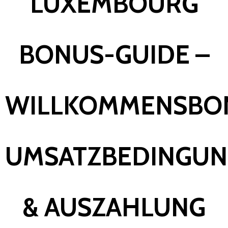
LUXEMBOURG
BONUS-GUIDE –
WILLKOMMENSBON
UMSATZBEDINGU
& AUSZAHLUNG