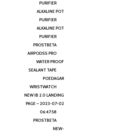
PURIFIER
ALKALINE POT
PURIFIER
ALKALINE POT
PURIFIER
PROSTBETA
AIRPODSS PRO
WATER PROOF
SEALANT TAPE
POEDAGAR
WRISTWATCH
NEW IB 2.0 LANDING
PAGE – 2023-07-02
06:47:58
PROSTBETA
NEW-