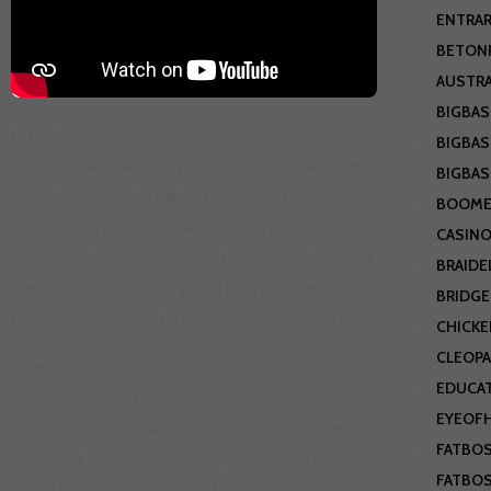
ENTRAR
BETON
AUSTRA
BIGBA
Luxemburger Spieler suchen oft nach einem
BIGBAS
Angebot, das sowohl zuverlässig als auch bequem
BIGBA
ist. Ein lokales
online casino luxembourg
versteht die
BOOME
spezifischen Zahlungsgewohnheiten und
CASINO
regulatorischen Vorgaben des Landes. Das bedeutet,
BRAIDE
dass Ein‑ und Auszahlungen in Euro reibungslos
BRIDGE
funktionieren und die Lizenzierung transparent ist.
CHICK
CLEOPA
Ein weiterer Pluspunkt ist die sprachliche
EDUCA
Anpassung: Viele Plattformen bieten
EYEOF
deutsch‑sprachige Kundenseiten und Support, was
FATBO
besonders für Einsteiger wichtig ist. Zudem gibt es
FATBO
häufig exklusive Boni, die nur für Spieler aus