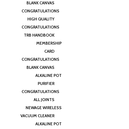
BLANK CANVAS
CONGRATULATIONS
HIGH QUALITY
CONGRATULATIONS
TRB HANDBOOK
MEMBERSHIP
CARD
CONGRATULATIONS
BLANK CANVAS
ALKALINE POT
PURIFIER
CONGRATULATIONS
ALL JOINTS
NEWAGE WIRELESS
VACUUM CLEANER
ALKALINE POT