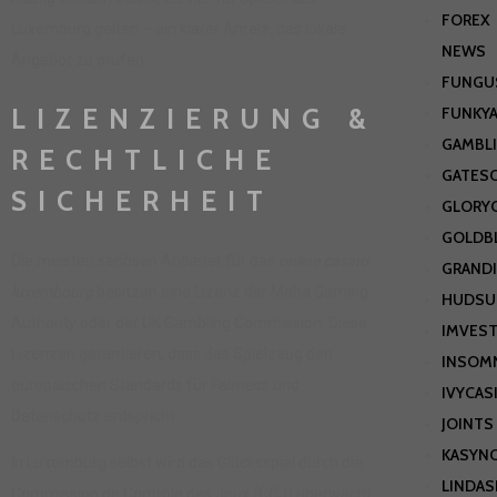
FOREX
Luxemburg gelten – ein klarer Anreiz, das lokale
NEWS
Angebot zu prüfen.
FUNGU
LIZENZIERUNG &
FUNKYA
GAMBL
RECHTLICHE
GATES
SICHERHEIT
GLORYC
GOLDB
Die meisten seriösen Anbieter für das
online casino
GRANDI
luxembourg
besitzen eine Lizenz der Malta Gaming
HUDSU
Authority oder der UK Gambling Commission. Diese
IMVEST
Lizenzen garantieren, dass das Spielzeug den
INSOM
europäischen Standards für Fairness und
IVYCAS
Datenschutz entspricht.
JOINTS
KASYN
In Luxemburg selbst wird das Glücksspiel durch die
LINDAS
Commission de Contrôle des Jeux (CCJ) überwacht.