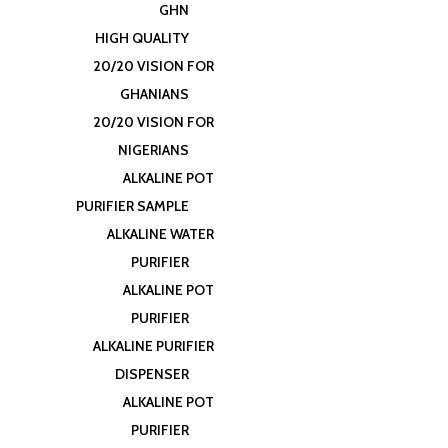
GHN
HIGH QUALITY
20/20 VISION FOR
GHANIANS
20/20 VISION FOR
NIGERIANS
ALKALINE POT
PURIFIER SAMPLE
ALKALINE WATER
PURIFIER
ALKALINE POT
PURIFIER
ALKALINE PURIFIER
DISPENSER
ALKALINE POT
PURIFIER