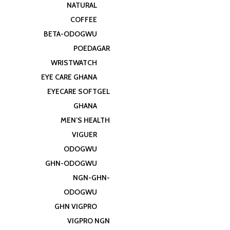
NATURAL
COFFEE
BETA-ODOGWU
POEDAGAR
WRISTWATCH
EYE CARE GHANA
EYECARE SOFTGEL
GHANA
MEN’S HEALTH
VIGUER
ODOGWU
GHN-ODOGWU
NGN-GHN-
ODOGWU
GHN VIGPRO
VIGPRO NGN