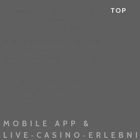
Luxemburger bevorzugen sichere und schnelle
TOP
Zahlungsoptionen. Die meisten Online Casinos
bieten eine Mischung aus klassischen
Bankmethoden und modernen E‑Wallets.
Die Geschwindigkeit der Auszahlung variiert stark –
von sofortigen E‑Wallet‑Transfers bis zu 3–5
Werktagen bei Banküberweisungen. Achten Sie
darauf, welche Methode für Sie am besten passt.
Kredit‑ und Debitkarten (Visa, MasterCard)
E‑Wallets (Skrill, Neteller, ecoPayz)
Direktbanküberweisung (SEPA)
Prepaid‑Karten (Paysafecard)
MOBILE APP &
LIVE‑CASINO‑ERLEBN