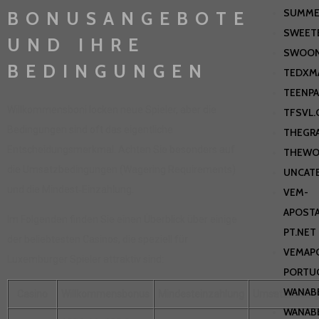
SUMME
BONUSANGEBOTE
SWEET
UND IHRE
SWOON
BEDINGUNGEN
TEDXM
TEENPA
Willkommensboni locken neue Spieler, aber die
TFSVL.
Bedingungen sind oft das eigentliche
THEGR
Entscheidungsmerkmal. Achten Sie besonders auf
THEWO
die Umsatzbedingungen (Wagering Requirements)
UNCAT
und die Mindest‑Einzahlung.
VEM-
APOSTA
Im Folgenden finden Sie einen Überblick über einige
PT.NET
der beliebtesten Casinos, die speziell für
VEMAP
Luxemburger Spieler attraktiv sind:
PORTU
WANAB
Casino
Willkommensbonus
Mindesteinzahlung
Umsatzbedin
WANAB