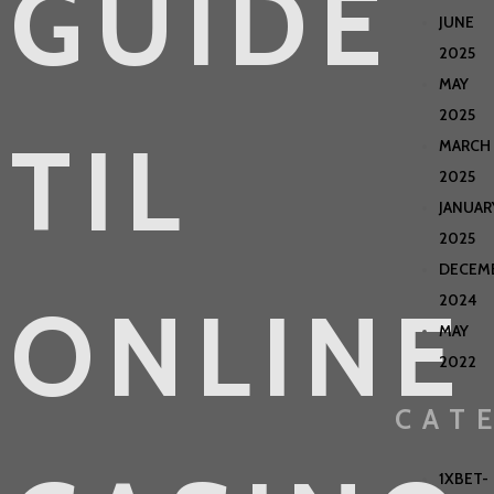
GUIDE
JUNE
2025
MAY
2025
TIL
MARCH
2025
JANUAR
2025
DECEM
ONLINE
2024
MAY
2022
CAT
1XBET-