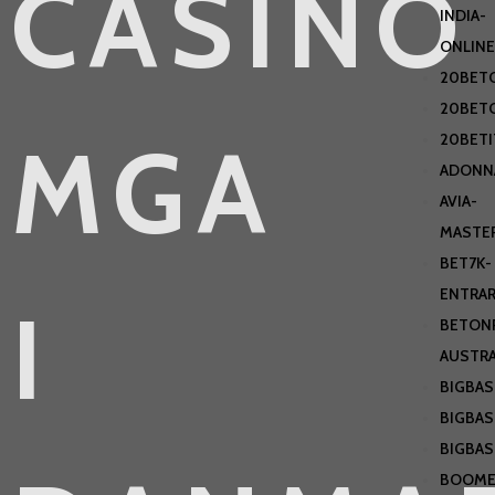
CASINO
INDIA-
ONLINE
20BET
20BET
MGA
20BETI
ADONN
AVIA-
MASTE
BET7K-
ENTRAR
I
BETON
AUSTRA
BIGBA
BIGBAS
BIGBA
BOOME