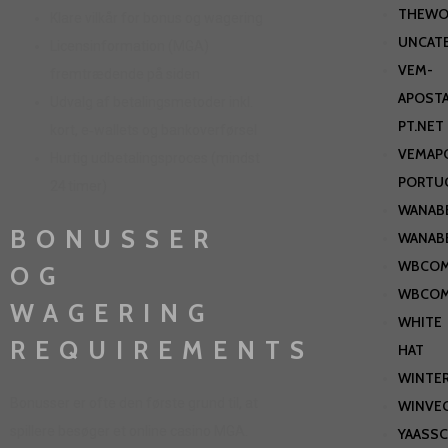
THEWO
Klare vilkår for bonus og wagering
UNCAT
Licensinformation (MGA)
VEM-
fremtrædende på siden
APOSTA
Udvalg af betalingsmetoder inkl.
PT.NET
kort, e‑wallets og bankoverførsel
VEMAP
Hurtig udbetalingsproces (mindst
PORTU
24 timer)
WANAB
BONUSSER
WANAB
WBCOM
OG
WBCOM
WAGERING
WHITE
REQUIREMENTS
HAT
WINTE
Bonusser er ofte den første grund til, at
WINVE
spillere besøger et online casino MGA.
YAASSC