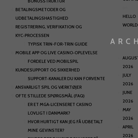
BONUSSTRUKTUR
on
BETALINGSMETODER OG
HELLO
UDBETALINGSHASTIGHED
WORLD
REGISTRERING, VERIFIKATION OG
KYC‑PROCESSEN
ARC
TYPISK TRIN-FOR-TRIN GUIDE
MOBILE APP OG LIVE CASINO‑OPLEVELSE
AUGUS
FORDELE VED MOBILSPIL
2026
KUNDESUPPORT OG SIKKERHED
JULY
SUPPORT‑KANALER DU KAN FORVENTE
2026
ANSVARLIGT SPIL OG VÆRKTØJER
JUNE
OFTE STILLEDE SPØRGSMÅL (FAQ)
2026
ER ET MGA‑LICENSERET CASINO
MAY
LOVLIGT I DANMARK?
2026
HVOR HURTIGT KAN JEG FÅ UDBETALT
APRIL
MINE GEVINSTER?
2026