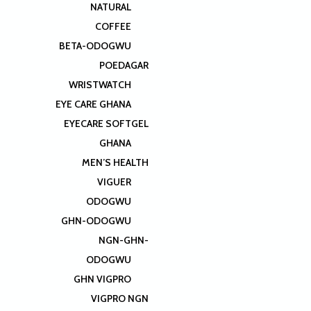
NATURAL
COFFEE
BETA-ODOGWU
POEDAGAR
WRISTWATCH
EYE CARE GHANA
EYECARE SOFTGEL
GHANA
MEN’S HEALTH
VIGUER
ODOGWU
GHN-ODOGWU
NGN-GHN-
ODOGWU
GHN VIGPRO
VIGPRO NGN