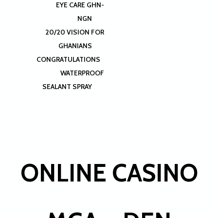
EYE CARE GHN-
NGN
20/20 VISION FOR
GHANIANS
CONGRATULATIONS
WATERPROOF
SEALANT SPRAY
ONLINE CASINO