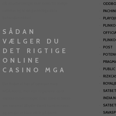
ODDBO
på, at udbetalinger sker inden for lovlige
PACHI
rammer og at din personlige data
PLAYOJ
behandles sikkert.
PLINKO
SÅDAN
OFFICI
VÆLGER DU
PLINK
POST
DET RIGTIGE
POTEN
ONLINE
PRAGMA
CASINO MGA
PUBLIC
RIZKC
ROYALJ
Der findes et hav af casinoer med
SATBET
MGA‑licens, men kun nogle lever op til
INDIA.
danske forventninger. Start med at tjekke
SATBET
om casinoet tilbyder dansk kundeservice,
SAVASP
og om der er klare vilkår på dansk.