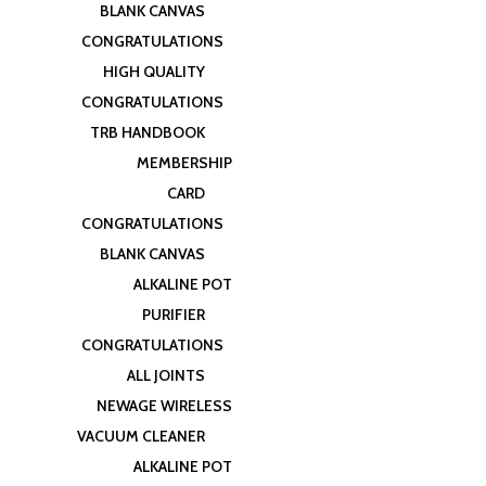
BLANK CANVAS
CONGRATULATIONS
HIGH QUALITY
CONGRATULATIONS
TRB HANDBOOK
MEMBERSHIP
CARD
CONGRATULATIONS
BLANK CANVAS
ALKALINE POT
PURIFIER
CONGRATULATIONS
ALL JOINTS
NEWAGE WIRELESS
VACUUM CLEANER
ALKALINE POT