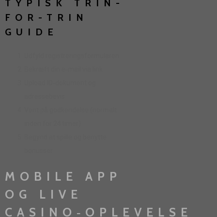
TYPISK TRIN-
FOR-TRIN
GUIDE
Udfyld registreringsformularen
Bekræft din e‑mail via link
Upload ID‑dokument og
adressebevis
Vent på godkendelse (normalt
inden for 24 timer)
Begynd at spille og benytte
bonusser
MOBILE APP
OG LIVE
CASINO‑OPLEVELSE