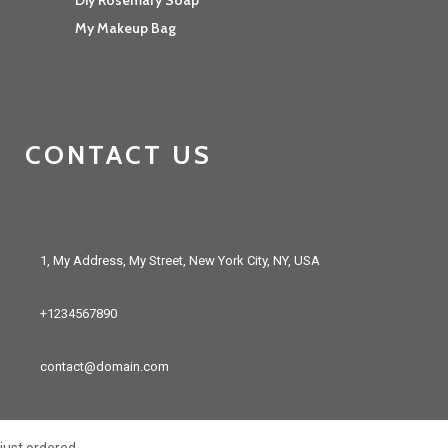
My Makeup Bag
CONTACT US
1, My Address, My Street, New York City, NY, USA
+1234567890
contact@domain.com
just ordered