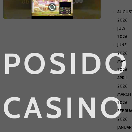
AUGUS
2026
JULY
2026
JUNE
POSIDO
2026
MAY
2026
APRIL
2026
CASINO
MARCH
2026
FEBRU
2026
JANUAR