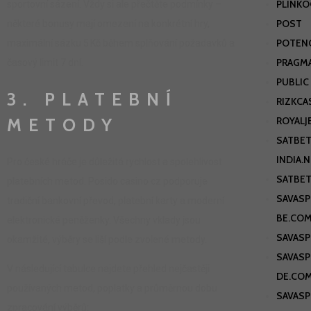
PLINK
sportovní sázení. Vždy si ale přečtěte podmínky –
POST
některé bonusy mají omezení na konkrétní hry,
POTEN
maximální sázku 5 Kč během splňování požadavků a
PRAGMA
časový limit 7 dní.
PUBLIC
3. PLATEBNÍ
RIZKC
METODY
ROYALJ
SATBET
INDIA.
Pro české hráče je důležitá rychlost a spolehlivost
SATBET
platebních metod. Posido casino cz podporuje
SAVASP
tradiční bankovní převod, platební karty a moderní
BE.CO
elektronické peněženky. Všechny vklady jsou
SAVASP
okamžité, výběry se liší podle zvolené metody.
SAVASP
V následující tabulce najdete přehled nejčastěji
DE.CO
používaných metod, poplatky a průměrnou dobu
SAVASP
zpracování výběrů: