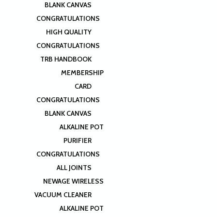
BLANK CANVAS
CONGRATULATIONS
HIGH QUALITY
CONGRATULATIONS
TRB HANDBOOK
MEMBERSHIP
CARD
CONGRATULATIONS
BLANK CANVAS
ALKALINE POT
PURIFIER
CONGRATULATIONS
ALL JOINTS
NEWAGE WIRELESS
VACUUM CLEANER
ALKALINE POT