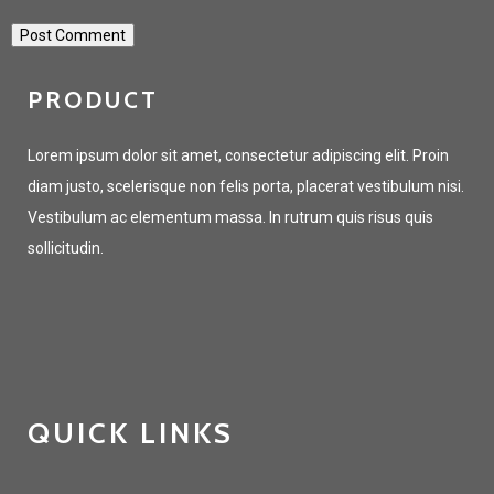
PRODUCT
Lorem ipsum dolor sit amet, consectetur adipiscing elit. Proin
diam justo, scelerisque non felis porta, placerat vestibulum nisi.
Vestibulum ac elementum massa. In rutrum quis risus quis
sollicitudin.
QUICK LINKS