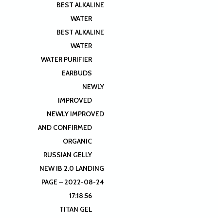
BEST ALKALINE
WATER
BEST ALKALINE
WATER
WATER PURIFIER
EARBUDS
NEWLY
IMPROVED
NEWLY IMPROVED
AND CONFIRMED
ORGANIC
RUSSIAN GELLY
NEW IB 2.0 LANDING
PAGE – 2022-08-24
17:18:56
TITAN GEL