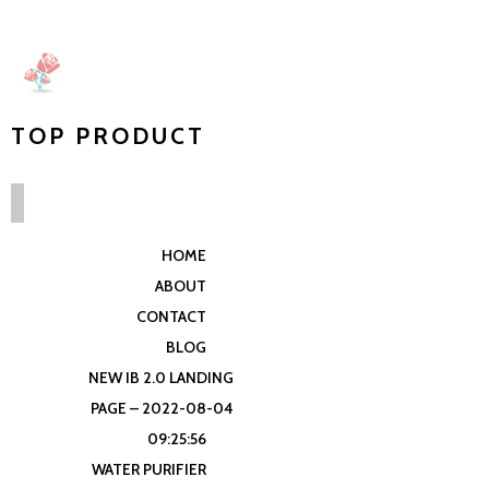
TOP PRODUCT
HOME
ABOUT
CONTACT
BLOG
NEW IB 2.0 LANDING
PAGE – 2022-08-04
09:25:56
WATER PURIFIER