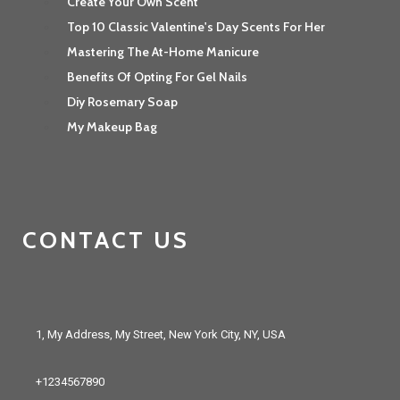
Create Your Own Scent
Top 10 Classic Valentine's Day Scents For Her
Mastering The At-Home Manicure
Benefits Of Opting For Gel Nails
Diy Rosemary Soap
My Makeup Bag
CONTACT US
1, My Address, My Street, New York City, NY, USA
+1234567890