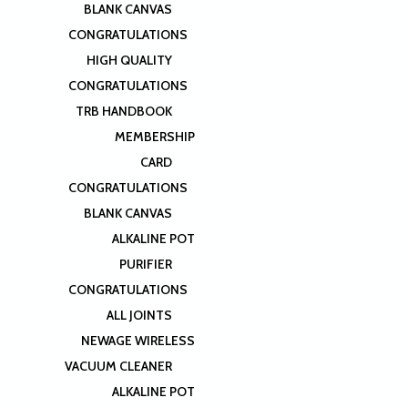
BLANK CANVAS
CONGRATULATIONS
HIGH QUALITY
CONGRATULATIONS
TRB HANDBOOK
MEMBERSHIP
CARD
CONGRATULATIONS
BLANK CANVAS
ALKALINE POT
PURIFIER
CONGRATULATIONS
ALL JOINTS
NEWAGE WIRELESS
VACUUM CLEANER
ALKALINE POT