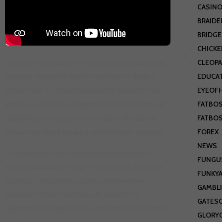
CASINO
BRAIDE
BRIDGE
CHICK
CLEOPA
Začít hrát v SG kasino není složité, ale je dobré projít
EDUCA
si několik základních kroků. Po kliknutí na tlačítko
EYEOF
„Registrace“ se zobrazí jednoduchý formulář, kde
FATBO
zadáte e‑mail, heslo a datum narození. Systém vás
FATBO
následně vyzve k potvrzení e‑mailu – klikněte na
FOREX
odkaz v doručené zprávě a váš účet bude aktivován.
NEWS
Po úspěšné aktivaci můžete ihned provést první
FUNGU
vklad. Doporučujeme nejprve projít sekci „Bankovní
FUNKYA
operace“, kde najdete seznam podporovaných
GAMBL
platebních metod. V případě, že narazíte na
GATES
nejasnosti, je k dispozici live‑chat, který vám pomůže
GLORYC