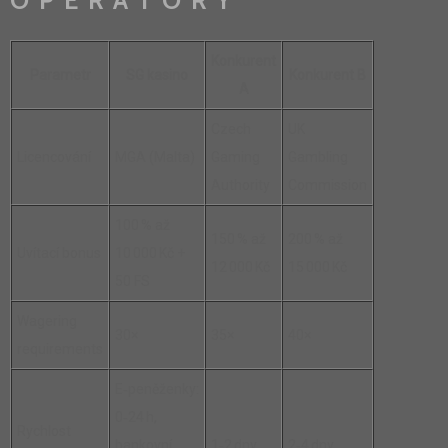
OPERÁTORY
Konkurent
Parametr
SG kasino
Konkurent B
A
Czech
UK
Licencování
MGA (Malta)
Gaming
Gambling
Authority
Commission
100 % až
150 % až
200 % až
Uvítací bonus
10 000 Kč +
12 000 Kč
15 000 Kč
50 FS
Wagering
30×
35×
40×
requirements
E‑peněženky:
0‑24 h,
Rychlost
bankovní
1‑2 dny
2‑4 dny