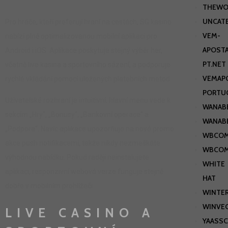
THEWO
UNCAT
Pro hráče, kteří preferují hraní na cestách, SG kasino
VEM-
nabízí plně optimalizovanou mobilní aplikaci pro
APOSTA
Android i iOS. Aplikace poskytuje stejný výběr her,
PT.NET
včetně live kasina a sportovního sázení, a podporuje
VEMAP
rychlé vkládání pomocí uložených platebních metod.
PORTU
Uživatelské rozhraní je intuitivní: hlavní menu vede k
WANAB
sekcím „Hry“, „Bonusy“, „Bankovní operace“ a
WANAB
„Podpora“. Navíc aplikace upozorňuje na nové promo
WBCOM
akce push notifikacemi, takže nikdy nezmeškáte
WBCOM
výhodnou nabídku. Pokud raději neinstalujete
WHITE
aplikaci, responzivní webová verze funguje stejně
HAT
dobře v mobilním prohlížeči.
WINTE
WINVE
LIVE CASINO A
YAASSC