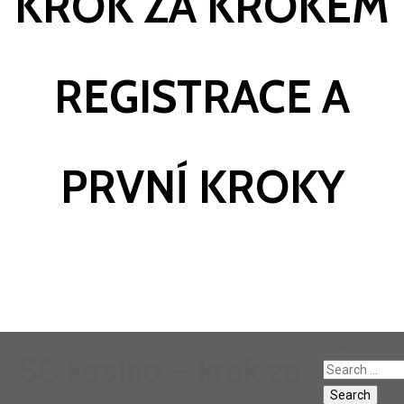
KROK ZA KROKEM
REGISTRACE A
PRVNÍ KROKY
Search for:
SG kasino – krok za