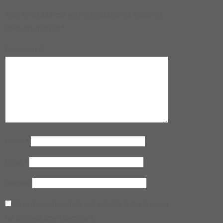
Your email address will not be published.
Required
fields are marked
*
Comment
*
Name
*
Email
*
Website
Save my name, email, and website in this browser
for the next time I comment.