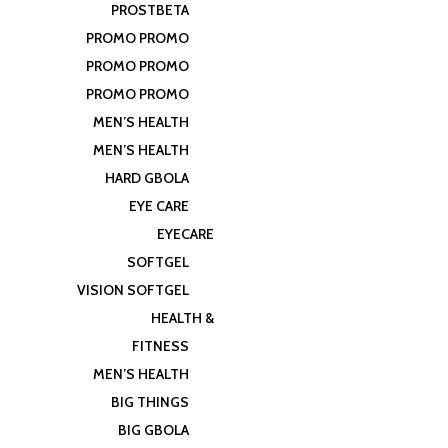
PROSTBETA
PROMO PROMO
PROMO PROMO
PROMO PROMO
MEN’S HEALTH
MEN’S HEALTH
HARD GBOLA
EYE CARE
EYECARE
SOFTGEL
VISION SOFTGEL
HEALTH &
FITNESS
MEN’S HEALTH
BIG THINGS
BIG GBOLA