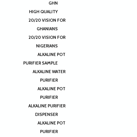
GHN
HIGH QUALITY
20/20 VISION FOR
GHANIANS
20/20 VISION FOR
NIGERIANS
ALKALINE POT
PURIFIER SAMPLE
ALKALINE WATER
PURIFIER
ALKALINE POT
PURIFIER
ALKALINE PURIFIER
DISPENSER
ALKALINE POT
PURIFIER