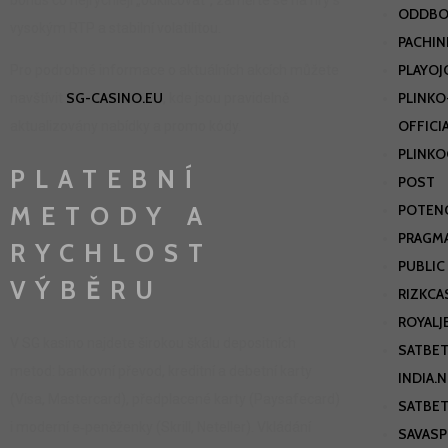
ODDBO
vysokým RTP a stabilní volatilitou.
PACHI
PLAYOJ
Pro podrobné informace o aktuálních akcích můžete
SG-CASINO.EU
PLINKO
navštívit
, kde jsou pravidelně
OFFICI
aktualizovány nabídky a promo kódy.
PLINK
PLATEBNÍ
POST
METODY A
POTEN
PRAGMA
RYCHLOST
PUBLIC
VÝBĚRU
RIZKC
ROYALJ
V SG kasino najdete širokou škálu depositních
SATBET
metod: bankovní převod, kreditní a debetní karty
INDIA.
(Visa, Mastercard), předplacené karty (Paysafecard)
SATBET
i moderní e‑peněženky (Skrill, Neteller). Vkládání
SAVASP