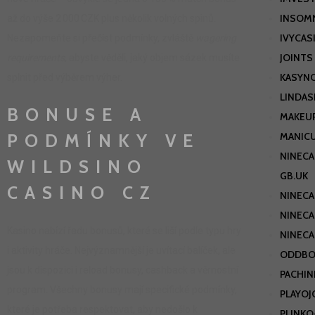
INSOM
až do výše 2 000 CZK plus několik volných spinů.
IVYCAS
Nezapomeňte si přečíst podmínky, zvláště
wagering
JOINTS
requirements
, abyste věděli, jaký objem sázek musíte
KASYN
splnit před výběrem výher.
LINDAS
BONUSE A
MAKEU
PODMÍNKY VE
MANIC
NINECA
WILDSINO
GB.UK
CASINO CZ
NINEC
NINEC
Kasino nabízí řadu bonusů, které se liší podle typu hry
NINEC
i aktivity hráče. Nejvýznamnější je uvítací balíček, ale
ODDBO
jsou k dispozici i reload bonusy, cashback a věrnostní
PACHI
program. Všechny bonusy mají specifické podmínky,
PLAYOJ
které je potřeba respektovat, aby nedošlo k
PLINKO