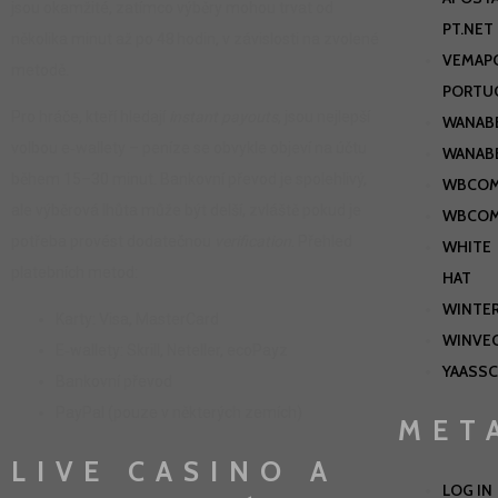
jsou okamžité, zatímco výběry mohou trvat od
PT.NET
několika minut až po 48 hodin, v závislosti na zvolené
VEMAP
metodě.
PORTU
Pro hráče, kteří hledají
instant payouts
, jsou nejlepší
WANAB
volbou e‑wallety – peníze se obvykle objeví na účtu
WANAB
během 15–30 minut. Bankovní převod je spolehlivý,
WBCOM
ale výběrová lhůta může být delší, zvláště pokud je
WBCOM
potřeba provést dodatečnou
verification
. Přehled
WHITE
platebních metod:
HAT
WINTE
Karty: Visa, MasterCard
WINVE
E‑wallety: Skrill, Neteller, ecoPayz
YAASSC
Bankovní převod
PayPal (pouze v některých zemích)
MET
LIVE CASINO A
LOG IN