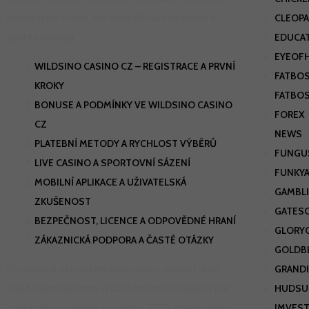
CLEOPA
potvrzovací e‑mail, kde stačí kliknout na odkaz a
EDUCA
účet se aktivuje.
EYEOF
WILDSINO CASINO CZ – REGISTRACE A PRVNÍ
FATBO
KROKY
FATBO
BONUSE A PODMÍNKY VE WILDSINO CASINO
FOREX
CZ
NEWS
PLATEBNÍ METODY A RYCHLOST VÝBĚRŮ
FUNGU
LIVE CASINO A SPORTOVNÍ SÁZENÍ
FUNKYA
MOBILNÍ APLIKACE A UŽIVATELSKÁ
GAMBL
ZKUŠENOST
GATES
BEZPEČNOST, LICENCE A ODPOVĚDNÉ HRANÍ
GLORYC
ZÁKAZNICKÁ PODPORA A ČASTÉ OTÁZKY
GOLDB
GRANDI
Po úspěšné aktivaci můžete rovnou provést první
HUDSU
vklad. Doporučujeme využít bonusovou nabídku pro
IMVEST
nové hráče – obvykle se jedná o 100 % match bonus