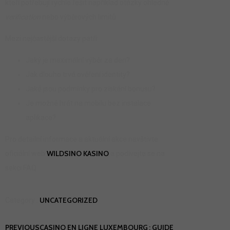
kteří potřebují rychle řešit například otázky ohledně
verification
nebo výběrových limitů.
Mezi nejčastější dotazy patří:
Jaký je maximální výběr za den?
Jak dlouho trvá ověření identity?
Jaké jsou podmínky pro získání bonusu?
Je možné hrát na mobilu bez instalace
aplikace?
Pro detailní informace a aktuální akce navštivte
WILDSINO KASINO
oficiální web
a podívejte se na
sekci FAQ.
UNCATEGORIZED
Category :
PREVIOUS
CASINO EN LIGNE LUXEMBOURG : GUIDE