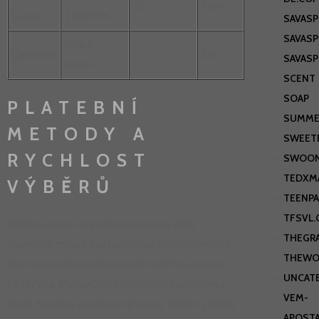
25x
5 dní
bonus
1 000 CZK
SAVASP
SAVAS
10 % z
Cashback
—
24 h
SAVASP
proher
SCENT
SOAP
PLATEBNÍ
SUMME
METODY A
SWEET
RYCHLOST
SWOON
TEDXM
VÝBĚRŮ
TEENPA
TFSVL.
Wildsino casino cz podporuje širokou škálu
THEGR
platebních metod, což usnadňuje vkládání i výběry.
THEWO
Mezi nejčastěji používané patří kreditní a debetní
UNCAT
karty (Visa, MasterCard), elektronické peněženky
VEM-
(Skrill, Neteller) a bankovní převody. Všechny vklady
APOSTA