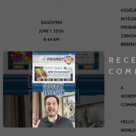
účtu
VZDĚL
INTÉG
SAGE51985
PROBA
JUNE 1, 2026
ZƏNGI
8:44 AM
ВНИМА
REC
COM
A
WORDP
COMME
on
HELLO
WORLD