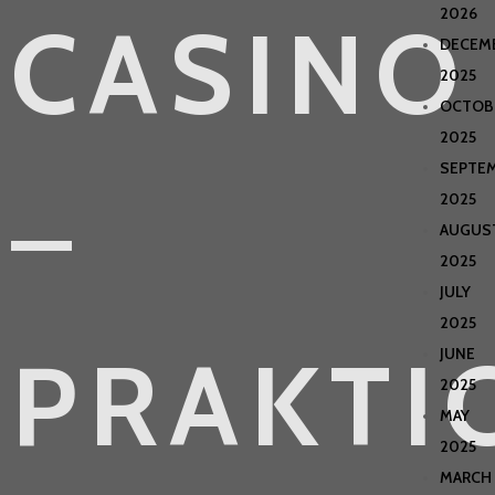
2026
CASINO
DECEM
2025
OCTOB
2025
SEPTE
–
2025
AUGUS
2025
JULY
2025
PRAKTI
JUNE
2025
MAY
2025
MARCH