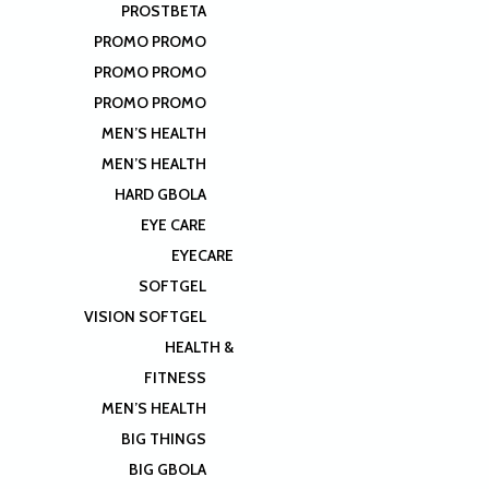
PROSTBETA
PROMO PROMO
PROMO PROMO
PROMO PROMO
MEN’S HEALTH
MEN’S HEALTH
HARD GBOLA
EYE CARE
EYECARE
SOFTGEL
VISION SOFTGEL
HEALTH &
FITNESS
MEN’S HEALTH
BIG THINGS
BIG GBOLA