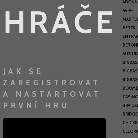
ADONN
HRÁČE
AVIA-
MASTE
BET7K-
ENTRAR
BETON
AUSTRA
BIGBA
JAK SE
BIGBAS
BIGBA
ZAREGISTROVAT
BOOME
A NASTARTOVAT
CASINO
PRVNÍ HRU
BRAIDE
BRIDGE
CHICK
CLEOPA