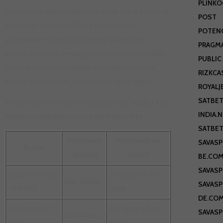
PLINK
promo akce. Hlavní hvězdou je často 100 % bonus na
POST
první vklad až do 10 000 Kč s 30‑násobným
POTEN
požadavkem na sázení. Všechny bonusy jsou
PRAGMA
podmíněny splněním wagering requirements, takže
PUBLIC
je dobré si předem spočítat, kolik reálných peněz
RIZKC
budete muset vsadit, abyste mohli výhru vybrat.
ROYALJ
SATBET
Pro přehlednost nabízíme jednoduchou tabulku, kde
INDIA.
najdete nejčastější bonusy a jejich podmínky:
SATBET
Požadavek
Požadavek na
SAVASP
Bonus
na vklad
sázení
BE.CO
SAVASP
Uvítací 100 % až
30× bonus + 10×
Min. 500 Kč
SAVASP
10 000 Kč
vklad
DE.CO
Free spiny (30
20× výhry z free
SAVASP
Bez vkladu
ks)
spinů