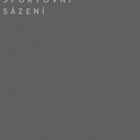
SÁZENÍ
Portál Wildsino online casino nabízí více než 2000 her
od předních poskytovatelů jako NetEnt, Microgaming
a Evolution Gaming. Sloty jsou rozděleny podle
volatility – od nízké (stabilní výplaty) po vysokou
(větší jackpoty, ale méně časté výhry). Pokud máte
rádi autentický zážitek, live casino sekce obsahuje
ruletu, blackjack a baccarat s živými dealery, což
zvyšuje pocit skutečného kasina.
Kromě klasických her najdete také sportovní sázení –
fotbal, tenis, hokej a e‑sporty jsou k dispozici v sekci
sportsbook. Sázky jsou podpořeny rychlým sázením
v reálném čase a možností cash‑out, což vám dává
kontrolu nad potenciálními ztrátami. Pro nováčky