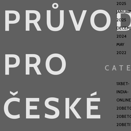
2025
PRŮVO
JANUAR
2025
DECEM
2024
MAY
PRO
2022
CAT
1XBET-
INDIA-
ČESKÉ
ONLINE
20BET
20BET
20BETI