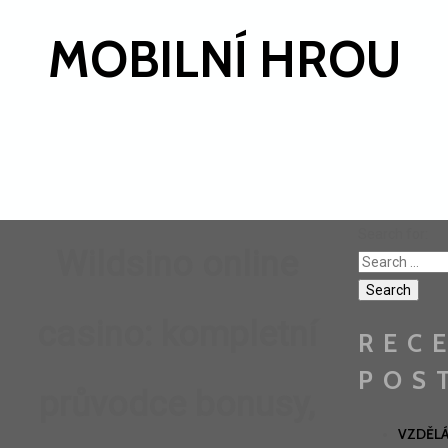
MOBILNÍ HROU
Search for:
Wildsino online
casino: kompletní
REC
POS
průvodce bonusy,
VZDĚL