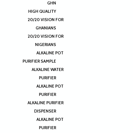
GHN
HIGH QUALITY
20/20 VISION FOR
GHANIANS
20/20 VISION FOR
NIGERIANS
ALKALINE POT
PURIFIER SAMPLE
ALKALINE WATER
PURIFIER
ALKALINE POT
PURIFIER
ALKALINE PURIFIER
DISPENSER
ALKALINE POT
PURIFIER