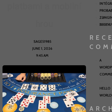
INTÉG
platbami a mobilní
PROBA
ZƏNGI
hrou
ВНИМА
REC
SAGE51985
COM
JUNE 1, 2026
9:45 AM
A
WORDP
COMME
on
HELLO
WORLD
ARC