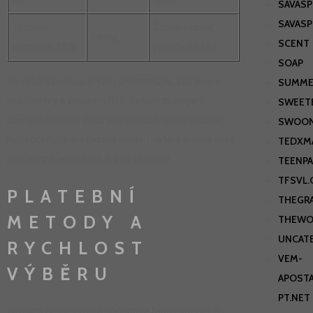
SAVAS
SAVASP
Týdenní
Žádné sázení,
Žádný
SCENT
cashback 10 %
výplata do 48 h
SOAP
Při výběru bonusu si vždy zkontrolujte, zda jsou v
SUMME
nabídce hry s vysokým RTP (return to player) –
SWEET
pomáhá to snížit dobu potřebnou k splnění sázek.
SWOON
Nepodceňujte ani časové limity; některé promo akce
TEDXM
jsou platné jen několik dní od aktivace.
TEENPA
TFSVL.
PLATEBNÍ
THEGR
METODY A
THEWO
UNCAT
RYCHLOST
VEM-
VÝBĚRU
APOSTA
PT.NET
Wildsino online casino podporuje řadu platebních