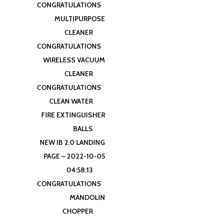
CONGRATULATIONS
MULTIPURPOSE
CLEANER
CONGRATULATIONS
WIRELESS VACUUM
CLEANER
CONGRATULATIONS
CLEAN WATER
FIRE EXTINGUISHER
BALLS
NEW IB 2.0 LANDING
PAGE – 2022-10-05
04:58:13
CONGRATULATIONS
MANDOLIN
CHOPPER