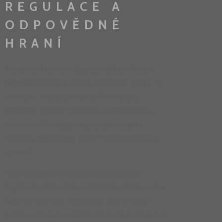
REGULACE A
ODPOVĚDNÉ
HRANÍ
Wildsino online casino funguje pod licencí Malta
Gaming Authority, která je uznávána po celé EU. To
znamená, že kasino musí dodržovat přísné
standardy ohledně férovosti, transparentnosti a
ochrany hráčů. V případě sporů je k dispozici
nezávislý ombudsman, který může rozhodnout o
náhradě.
Odpovědné hraní je součástí firemní politiky –
najdete nástroje pro nastavení limitů vkladu, ztrát a
časových omezení. Pokud cítíte, že hra začíná
ovlivňovat vaše osobní nebo finanční zdraví, můžete