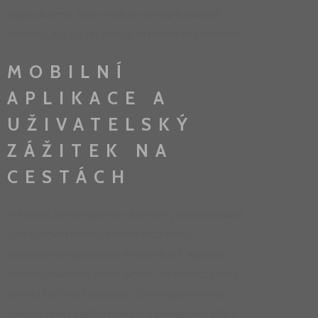
doporučujeme začít s nízkou stávkou a sledovat
statistiky, aby byl váš přístup co nejvíce informovaný.
MOBILNÍ
APLIKACE A
UŽIVATELSKÝ
ZÁŽITEK NA
CESTÁCH
Pro hráče, kteří chtějí hrát na cestách, Wildsino nabízí
plně optimalizovanou mobilní verzi webu i
samostatnou aplikaci pro Android a iOS. Aplikace
podporuje všechny hlavní funkce – registraci, vklady,
výběry i live chat s podporou. Díky responzivnímu
designu se hry načítají rychle i na pomalejších sítích,