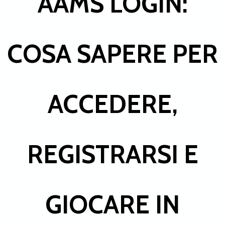
AAMS LOGIN:
COSA SAPERE PER
ACCEDERE,
REGISTRARSI E
GIOCARE IN