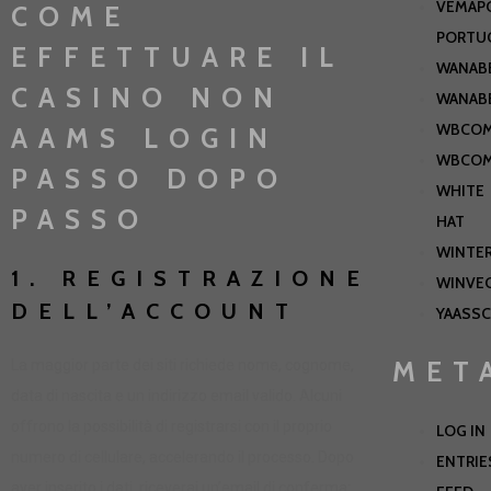
VEMAP
COME
PORTU
EFFETTUARE IL
WANAB
CASINO NON
WANAB
WBCOM
AAMS LOGIN
WBCOM
PASSO DOPO
WHITE
PASSO
HAT
WINTE
1. REGISTRAZIONE
WINVE
DELL’ACCOUNT
YAASSC
MET
La maggior parte dei siti richiede nome, cognome,
data di nascita e un indirizzo email valido. Alcuni
offrono la possibilità di registrarsi con il proprio
LOG IN
numero di cellulare, accelerando il processo. Dopo
ENTRIE
aver inserito i dati, riceverai un’email di conferma: