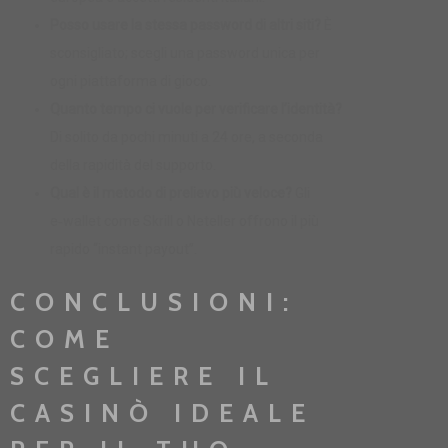
Posso usare la stessa password di altri siti?
È
sconsigliato; scegli una password unica per
ogni piattaforma di gioco.
Quanto tempo ci vuole per verificare l’identità?
Di solito da pochi minuti a 24 ore, a seconda
della rapidità del supporto.
Qual è il metodo di prelievo più veloce?
Gli
e‑wallet come Skrill o Neteller offrono il più
rapido “instant payout”.
CONCLUSIONI:
COME
SCEGLIERE IL
CASINÒ IDEALE