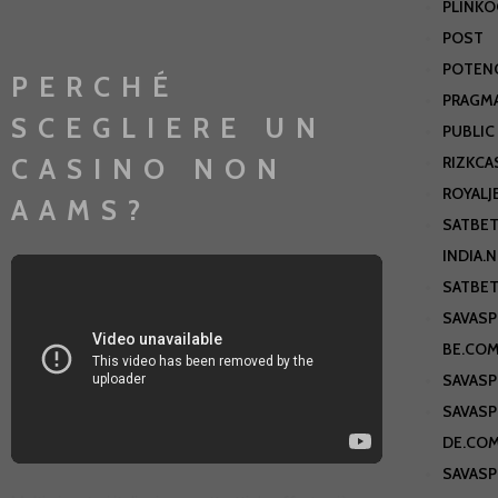
PLINK
POST
POTEN
PERCHÉ
PRAGMA
SCEGLIERE UN
PUBLIC
CASINO NON
RIZKC
ROYALJ
AAMS?
SATBET
INDIA.
SATBET
SAVASP
BE.CO
SAVASP
SAVASP
DE.CO
SAVASP