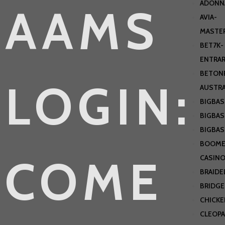
ADONN
AAMS
AVIA-
MASTE
BET7K-
ENTRAR
BETON
LOGIN
:
AUSTRA
BIGBA
BIGBAS
BIGBA
BOOME
COME
CASINO
BRAIDE
BRIDGE
CHICK
CLEOPA