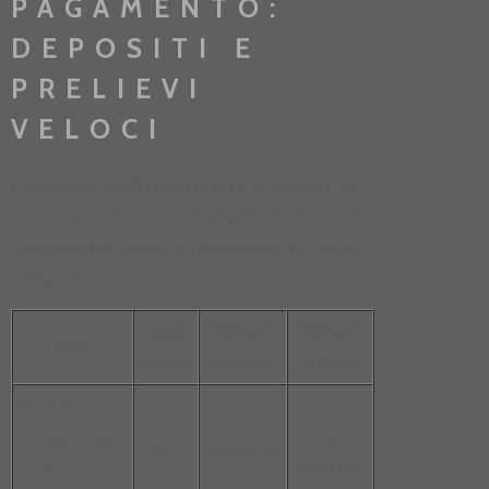
PAGAMENTO:
DEPOSITI E
PRELIEVI
VELOCI
Il
casino non AAMS login
è spesso più flessibile per
quanto riguarda le opzioni di pagamento. Ecco una
panoramica dei metodi più comuni, con tempi medi
di elaborazione.
Limite
Tempo di
Tempo di
Metodo
minimo
deposito
prelievo
Carta di
credito/debito
2‑3 giorni
€10
Immediato
(Visa,
lavorativi