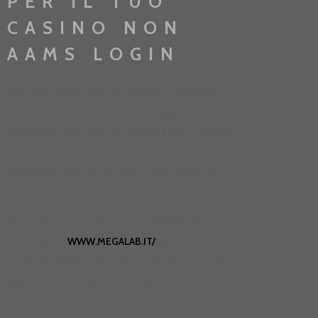
PER IL TUO
CASINO NON
AAMS LOGIN
Il percorso ideale parte da una ricerca accurata:
verifica licenza, bonus, metodi di pagamento e
assistenza. Dopo aver completato il login, assicurati
di impostare tutti gli strumenti di sicurezza (2FA,
password forte) e di conoscere i termini dei bonus
per evitare sorprese.
Se cerchi un punto di partenza affidabile, dai
WWW.MEGALAB.IT/
un’occhiata a
, dove trovi
recensioni aggiornate, confronti di bonus e guide
passo passo per ogni fase del gioco online.