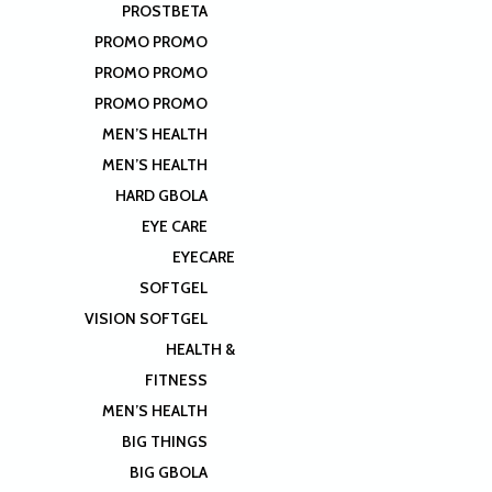
PROSTBETA
PROMO PROMO
PROMO PROMO
PROMO PROMO
MEN’S HEALTH
MEN’S HEALTH
HARD GBOLA
EYE CARE
EYECARE
SOFTGEL
VISION SOFTGEL
HEALTH &
FITNESS
MEN’S HEALTH
BIG THINGS
BIG GBOLA