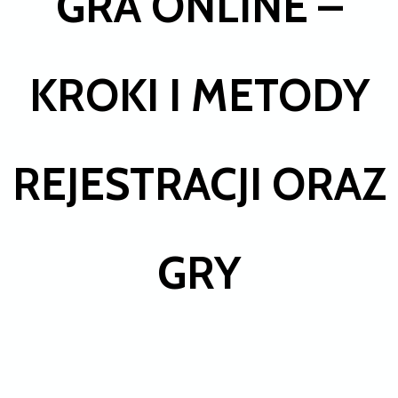
GRA ONLINE –
KROKI I METODY
REJESTRACJI ORAZ
GRY