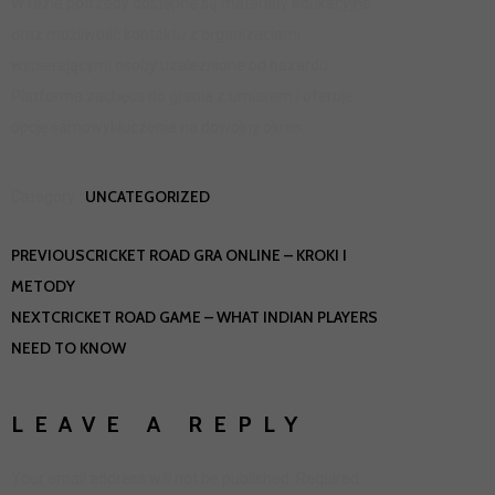
W razie potrzeby dostępne są materiały edukacyjne
oraz możliwość kontaktu z organizacjami
wspierającymi osoby uzależnione od hazardu.
Platforma zachęca do grania z umiarem i oferuje
opcję samowykluczenia na dowolny okres.
UNCATEGORIZED
Category :
PREVIOUS
CRICKET ROAD GRA ONLINE – KROKI I
METODY
NEXT
CRICKET ROAD GAME – WHAT INDIAN PLAYERS
NEED TO KNOW
LEAVE A REPLY
Your email address will not be published.
Required