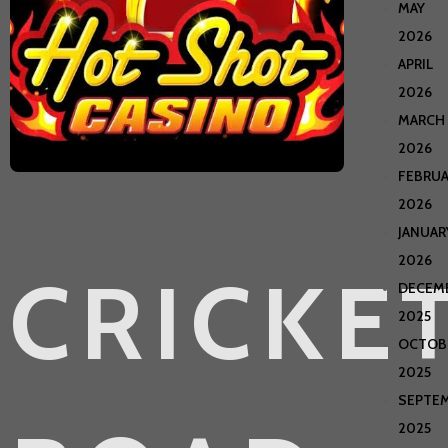
MAY
2026
APRIL
2026
MARCH
2026
FEBRU
2026
JANUAR
2026
CRICKE
DECEM
2025
OCTOB
2025
SEPTE
2025