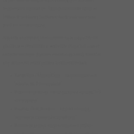
bezpieczne transakcje. Najpopularniejsze opcje w
Polsce to przelewy bankowe, karty płatnicze oraz
portfele elektroniczne.
Wypłaty zazwyczaj realizowane są w ciągu 24–48
godzin, a w przypadku e‑walletów mogą być nawet
natychmiastowe. System monitoruje każdy transfer,
aby zapewnić maksymalne bezpieczeństwo.
Karta Visa / MasterCard – natychmiastowa
wpłata, do 2 dni wypłata.
Przelew bankowy – standardowa wpłata, 1–2
dni wypłata.
PayPal, Skrill, Neteller – szybka obsługa,
wypłata w czasie rzeczywistym.
Polskie przelewy natychmiastowe (P24) –
idealne dla graczy ceniących bieżący dostęp