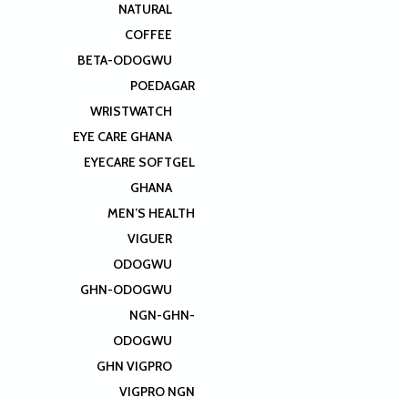
NATURAL
COFFEE
BETA-ODOGWU
POEDAGAR
WRISTWATCH
EYE CARE GHANA
EYECARE SOFTGEL
GHANA
MEN’S HEALTH
VIGUER
ODOGWU
GHN-ODOGWU
NGN-GHN-
ODOGWU
GHN VIGPRO
VIGPRO NGN