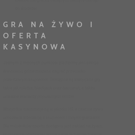
do środków.
GRA NA ŻYWO I
OFERTA
KASYNOWA
Jednym z mocnych punktów platformy jest sekcja
live casino
, gdzie możesz zagrać przeciwko
prawdziwym krupierom. Dostępne są klasyczne gry
takie jak ruletka, blackjack oraz baccarat, a także
unikalne warianty popularnych slotów.
Wszystkie transmisje są w jakości HD, a czat na żywo
umożliwia interakcję z krupierem i innymi graczami.
Dla miłośników sportu dostępny jest zakład na żywo,
co pozwala obstawiać wydarzenia w trakcie trwania