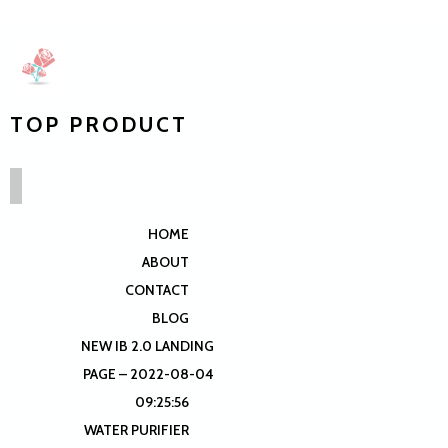
TOP PRODUCT
HOME
ABOUT
CONTACT
BLOG
NEW IB 2.0 LANDING
PAGE – 2022-08-04
09:25:56
WATER PURIFIER