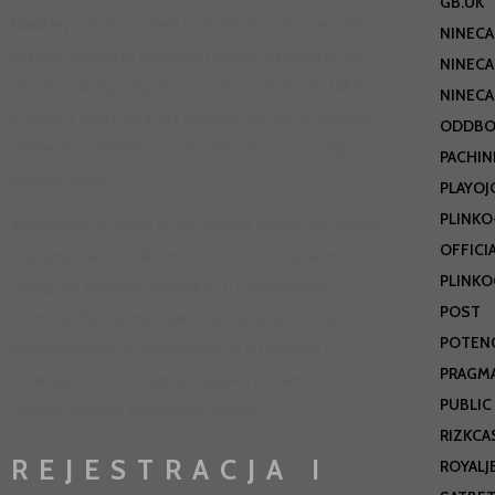
GB.UK
Road
wyróżnia się dzięki szerokiemu wyborowi gier,
NINEC
szybkiej obsłudze płatności i licencji wydanej przez
NINEC
renomowanego regulatora. Gracze doceniają także
NINEC
intuicyjny interfejs, który pozwala płynnie przejść od
ODDBO
slotów do zakładów sportowych, nie opuszczając
PACHI
jednego okna.
PLAYOJ
PLINKO
W praktyce oznacza to, że możesz rozpocząć
cricket
OFFICI
road gra online
w kilka minut, a jednocześnie mieć
PLINK
dostęp do wysokich stawek RTP i atrakcyjnych
POST
promocji. Platforma stawia na transparentność –
POTEN
każdy element, od regulaminu po informacje o
PRAGMA
prowizjach, jest dostępny w języku polskim, co
PUBLIC
ułatwia podjęcie świadomej decyzji.
RIZKC
REJESTRACJA I
ROYALJ