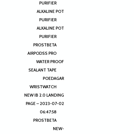
PURIFIER
ALKALINE POT
PURIFIER
ALKALINE POT
PURIFIER
PROSTBETA
AIRPODSS PRO
WATER PROOF
SEALANT TAPE
POEDAGAR
WRISTWATCH
NEW IB 2.0 LANDING
PAGE – 2023-07-02
06:47:58
PROSTBETA
NEW-