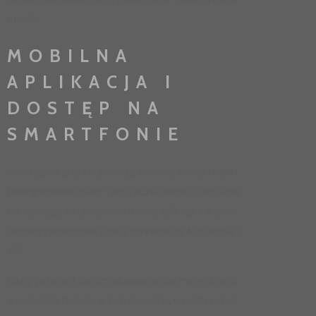
meczu.
MOBILNA
APLIKACJA I
DOSTĘP NA
SMARTFONIE
Jeśli często grasz w podróży, mobilna wersja
cricket
road gra online
spełni Twoje oczekiwania. Platforma
nie wymaga instalacji dodatkowej aplikacji – w pełni
responsywna strona działa sprawnie na Androidzie i
iOS.
Rozgrywka jest zoptymalizowana pod małe ekrany,
a wszystkie funkcje, w tym depozyty, wypłaty i czat