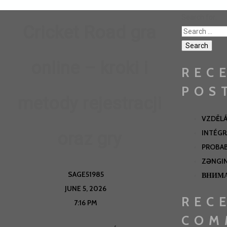
Search for:
Cricket Road gra
online – kroki i
REC
POS
metody rejestracji
VZDĚL
INTÉG
oraz gry
PROBA
ZƏNGI
SAGE51985
ВНИМА
JUNE 5, 2026
REC
7:16 PM
COM