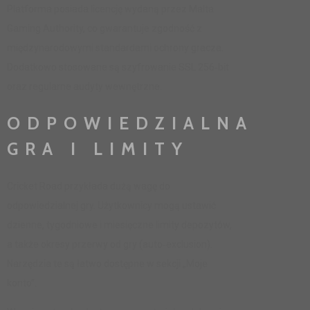
Platforma posiada licencję wydaną przez Malta
Gaming Authority, co gwarantuje zgodność z
międzynarodowymi standardami ochrony gracza.
Dodatkowo stosowane są szyfrowanie SSL 256‑bit
oraz regularne audyty wewnętrzne.
ODPOWIEDZIALNA
GRA I LIMITY
Cricket Road przykłada dużą wagę do
odpowiedzialnej gry. Użytkownicy mogą ustawić
dzienne, tygodniowe i miesięczne limity depozytów,
a także okresy przerwy od gry (auto‑exclusion).
Narzędzia te są łatwo dostępne w sekcji „Moje
konto”.