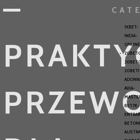
–
CAT
1XBET-
INDIA-
PRAKTY
ONLINE
20BET
20BET
20BETI
ADONN
PRZEW
AVIA-
MASTE
BET7K-
ENTRAR
BETON
AUSTRA