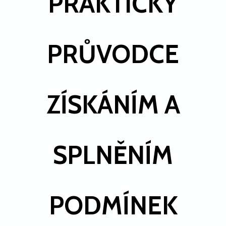
PRAKTICKÝ
PRŮVODCE
ZÍSKÁNÍM A
SPLNĚNÍM
PODMÍNEK