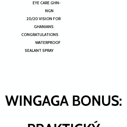
EYE CARE GHN-
NGN
20/20 VISION FOR
GHANIANS
CONGRATULATIONS
WATERPROOF
SEALANT SPRAY
WINGAGA BONUS: