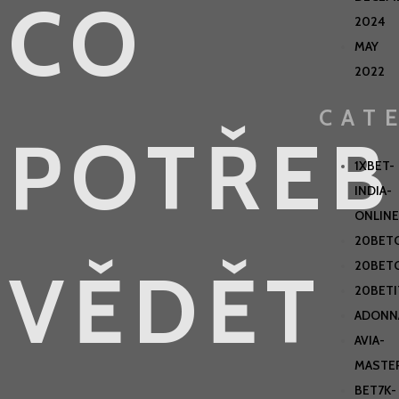
CO
2024
MAY
2022
CAT
POTŘEB
1XBET-
INDIA-
ONLINE
20BET
VĚDĚT
20BET
20BETI
ADONN
AVIA-
MASTE
BET7K-