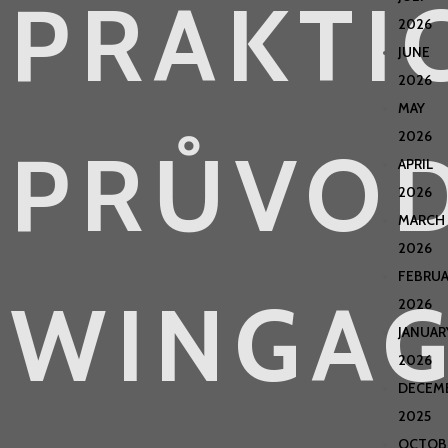
PRAKTI
2026
JUNE
2026
MAY
2026
PRŮVO
APRIL
2026
MARCH
2026
FEBRU
WINGA
2026
JANUAR
2026
DECEM
2025
OCTOB