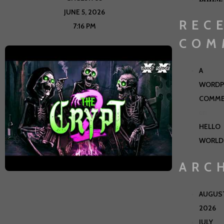
JUNE 5, 2026
REC
7:16 PM
COM
A
WORDP
COMME
on
HELLO
WORLD
ARC
AUGUS
2026
JULY