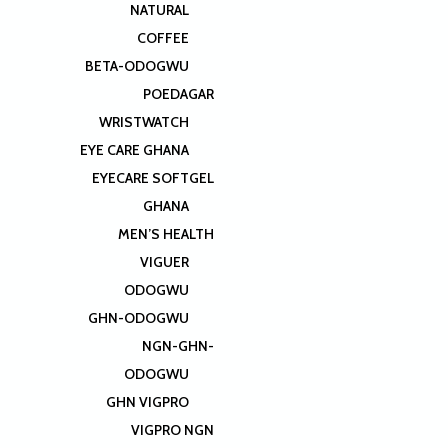
NATURAL
COFFEE
BETA-ODOGWU
POEDAGAR
WRISTWATCH
EYE CARE GHANA
EYECARE SOFTGEL
GHANA
MEN’S HEALTH
VIGUER
ODOGWU
GHN-ODOGWU
NGN-GHN-
ODOGWU
GHN VIGPRO
VIGPRO NGN