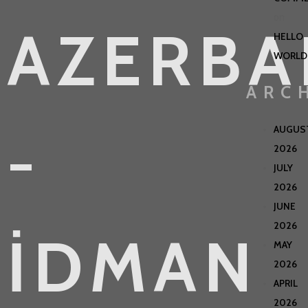
on
AZERBA
HELLO
WORLD
ARC
-
AUGUS
2026
JULY
2026
JUNE
2026
İDMAN
MAY
2026
APRIL
2026