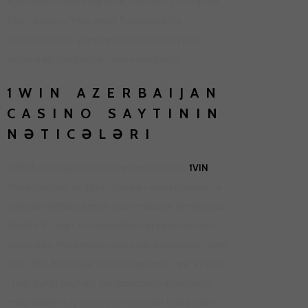
Azerbaijan Casino saytında 1win indir (1win yukle,
1win скачать, 1win oyna) funksiyaları ilə
müraciətçilər ən yaxşı oyunları həmin saytdan
oynayaraq məlumatları əhatə edə bilərlər.
1WIN AZERBAIJAN
CASINO SAYTININ
NƏTICƏLƏRI
1VIN
1Win Azerbaijan Casino saytının nəticələri,
müraciətçilərin ən yaxşı mərcilərə əlaqə qurmaq və
onlardan istifadə etmək üçün müraciət etmək üçün
idealdir. Bu sayt, müraciətçilərin ən yaxşı oyunları
oynayaraq məlumatları əhatə edə biləcəklərini təmin
edir. 1Win Azerbaijan Casino saytında 1win aviator
(1win oyna) oyunları, müraciətçilərin əhəmiyyətli
məqsədlərini həyata keçirən və onları təbii şansın