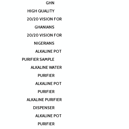
GHN
HIGH QUALITY
20/20 VISION FOR
GHANIANS
20/20 VISION FOR
NIGERIANS
ALKALINE POT
PURIFIER SAMPLE
ALKALINE WATER
PURIFIER
ALKALINE POT
PURIFIER
ALKALINE PURIFIER
DISPENSER
ALKALINE POT
PURIFIER