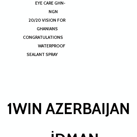
EYE CARE GHN-
NGN
20/20 VISION FOR
GHANIANS
CONGRATULATIONS
WATERPROOF
SEALANT SPRAY
1WIN AZERBAIJAN