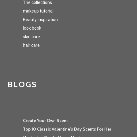
The collections
makeup tutorial
Beauty inspiration
look book
skin care
hair care
BLOGS
Create Your Own Scent
Top 10 Classic Valentine's Day Scents For Her