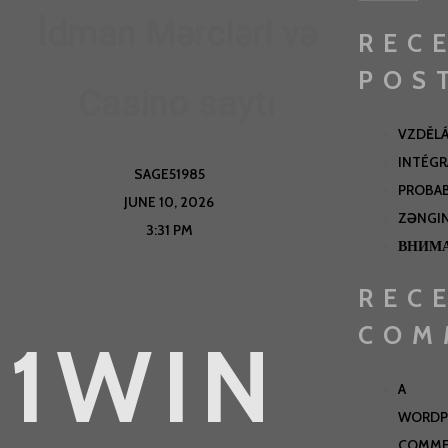
İdman Mərcləri və
REC
POS
Casino saytı
VZDĚL
INTÉG
SAGE51985
PROBA
JUNE 10, 2026
ZƏNGI
3:31 PM
ВНИМА
REC
COM
1WIN
A
WORDP
COMME