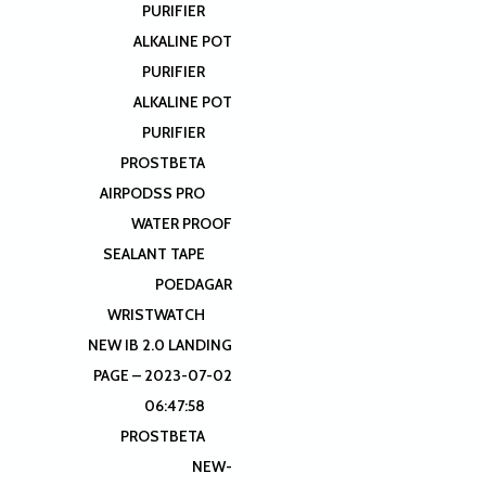
PURIFIER
ALKALINE POT
PURIFIER
ALKALINE POT
PURIFIER
PROSTBETA
AIRPODSS PRO
WATER PROOF
SEALANT TAPE
POEDAGAR
WRISTWATCH
NEW IB 2.0 LANDING
PAGE – 2023-07-02
06:47:58
PROSTBETA
NEW-