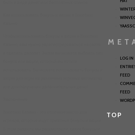
HAT
быть в виде денег или бесплатных спинов.
WINTE
Как использовать бонусы и акции в Boostwin
WINVE
Казино
YAASSC
Чтобы использовать бонусы и акции в Boostwin
MET
Казино, вам нужно зарегистрироваться на сайте
и сделать депозит. Затем вы можете выбрать тип
LOG IN
бонуса или акции, который вы хотите
ENTRIE
использовать. Вы можете использовать бонусы и
FEED
акции для игры на различных игровых автоматах
COMM
или для получения дополнительных денег.
FEED
Заключение
WORDP
Boostwin Казино - это отличное место для
TOP
игроков, которые ищут приятные бонусы и акции.
В этом разделе мы рассмотрели, какие бонусы и