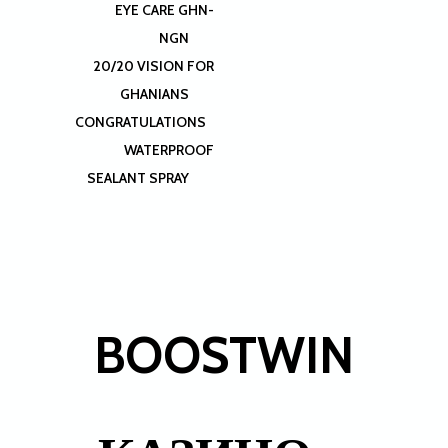
EYE CARE GHN-
NGN
20/20 VISION FOR
GHANIANS
CONGRATULATIONS
WATERPROOF
SEALANT SPRAY
BOOSTWIN