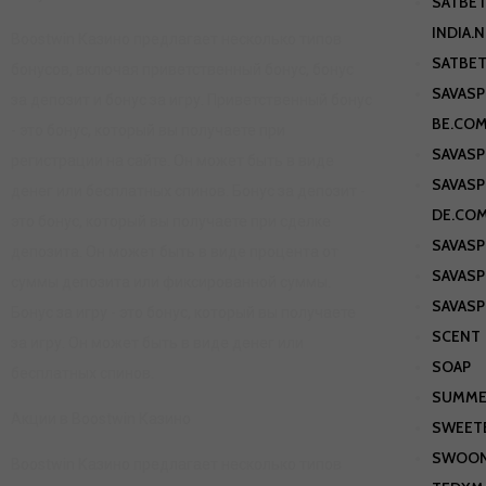
SATBET
INDIA.
Boostwin Казино предлагает несколько типов
SATBET
бонусов, включая приветственный бонус, бонус
SAVASP
за депозит и бонус за игру. Приветственный бонус
BE.CO
- это бонус, который вы получаете при
SAVASP
регистрации на сайте. Он может быть в виде
SAVASP
денег или бесплатных спинов. Бонус за депозит -
DE.CO
это бонус, который вы получаете при сделке
SAVASP
депозита. Он может быть в виде процента от
SAVAS
суммы депозита или фиксированной суммы.
SAVASP
Бонус за игру - это бонус, который вы получаете
SCENT
за игру. Он может быть в виде денег или
SOAP
бесплатных спинов.
SUMME
Акции в Boostwin Казино
SWEET
SWOON
Boostwin Казино предлагает несколько типов