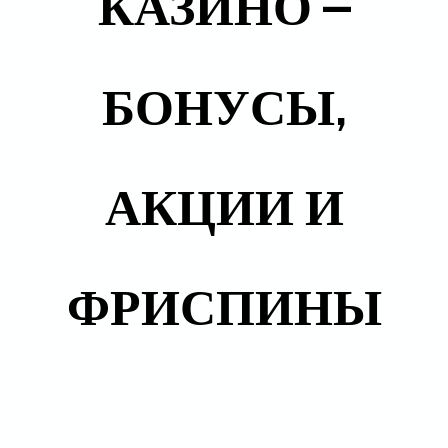
КАЗИНО –
БОНУСЫ,
АКЦИИ И
ФРИСПИНЫ