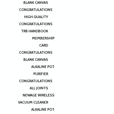
BLANK CANVAS
CONGRATULATIONS
HIGH QUALITY
CONGRATULATIONS
TRB HANDBOOK
MEMBERSHIP
CARD
CONGRATULATIONS
BLANK CANVAS
ALKALINE POT
PURIFIER
CONGRATULATIONS
ALL JOINTS
NEWAGE WIRELESS
VACUUM CLEANER
ALKALINE POT