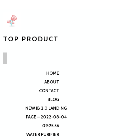
TOP PRODUCT
HOME
ABOUT
CONTACT
BLOG
NEW IB 2.0 LANDING
PAGE – 2022-08-04
09:25:56
WATER PURIFIER