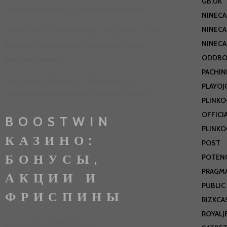
GB.UK
можете найти что-то, что вам понравится.
NINEC
NINEC
Важно: перед началом игры, убедитесь, что вы
NINEC
знакомы с условиями и правилами игры в
ODDBO
Boostwin Казино.
PACHI
Никогда не забывайте о безопасности и
PLAYOJ
ответственности при игре в онлайн-казино.
PLINKO
OFFICI
BOOSTWIN
PLINK
КАЗИНО:
POST
БОНУСЫ,
POTEN
PRAGMA
АКЦИИ И
PUBLIC
ФРИСПИНЫ
RIZKC
ROYALJ
Бонусы в Boostwin Казино