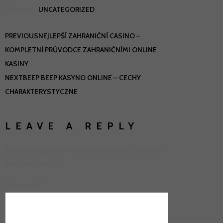
UNCATEGORIZED
Category :
PREVIOUS
NEJLEPŠÍ ZAHRANIČNÍ CASINO –
KOMPLETNÍ PRŮVODCE ZAHRANIČNÍMI ONLINE
KASINY
NEXT
BEEP BEEP KASYNO ONLINE – CECHY
CHARAKTERYSTYCZNE
LEAVE A REPLY
Your email address will not be published.
Required
fields are marked
*
Comment
*