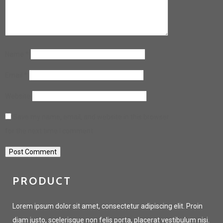
Name
*
Email
*
Website
Save my name, email, and website in this browser
for the next time I comment.
PRODUCT
Lorem ipsum dolor sit amet, consectetur adipiscing elit. Proin
diam justo, scelerisque non felis porta, placerat vestibulum nisi.