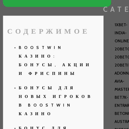
CAT
1XBET-
СОДЕРЖИМОЕ
INDIA-
ONLINE
BOOSTWIN
20BET
КАЗИНО:
20BET
БОНУСЫ, АКЦИИ
20BETI
ADONN
И ФРИСПИНЫ
AVIA-
БОНУСЫ ДЛЯ
MASTE
НОВЫХ ИГРОКОВ
BET7K-
В BOOSTWIN
ENTRAR
BETON
КАЗИНО
AUSTRA
БОНУС ДЛЯ