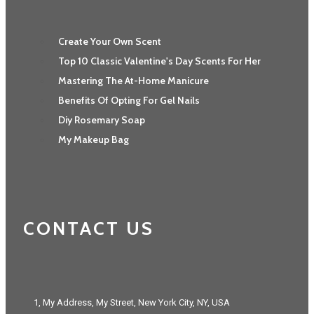
Create Your Own Scent
Top 10 Classic Valentine's Day Scents For Her
Mastering The At-Home Manicure
Benefits Of Opting For Gel Nails
Diy Rosemary Soap
My Makeup Bag
CONTACT US
1, My Address, My Street, New York City, NY, USA