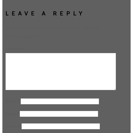
LEAVE A REPLY
Your email address will not be published.
Required
fields are marked
*
Comment
*
Name
*
Email
*
Website