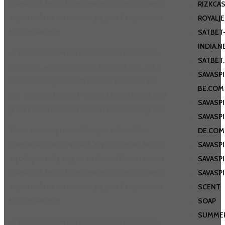
zauważyć, że gra ta jest dostępna w wersji demo,
RIZKCA
co pozwala na testowanie gry przed zapisaniem
ROYALJE
konta w kasynie.
SATBET
INDIA.N
Jeśli szukasz nowych sposobów na rozrywkę w
SATBET
internecie, warto sprawdzić kasyno online, które
SAVASPI
oferuje wiele gier, w tym również Chicken Road
BE.COM
slot. Gra ta jest jedną z najpopularniejszych wśród
SAVASPI
graczy, którzy szukają emocji i szans na wygraną.
SAVASP
Warto zatem sprawdzić kasyno online, które
DE.COM
oferuje Chicken Road slot, aby zrozumieć, jak gra
SAVASP
się odbywa i aby zagrać za darmo. Warto również
SAVASP
zauważyć, że gra ta jest dostępna w wersji demo,
SAVASPI
co pozwala na testowanie gry przed zapisaniem
SCENT
konta w kasynie.
SOAP
SUMME
Jeśli szukasz nowych sposobów na rozrywkę w