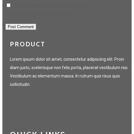
Save my name, email, and website in this
browser for the next time I comment.
PRODUCT
Lorem ipsum dolor sit amet, consectetur adipiscing elit. Proin
diam justo, scelerisque non felis porta, placerat vestibulum nisi.
Vestibulum ac elementum massa. In rutrum quis risus quis
sollicitudin.