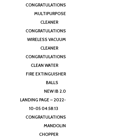
CONGRATULATIONS
MULTIPURPOSE
CLEANER
CONGRATULATIONS
WIRELESS VACUUM
CLEANER
CONGRATULATIONS
CLEAN WATER
FIRE EXTINGUISHER
BALLS
NEW IB 2.0
LANDING PAGE – 2022-
10-05 04:58:13
CONGRATULATIONS
MANDOLIN
CHOPPER