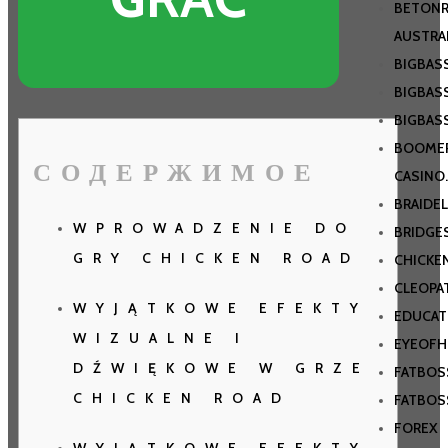
BETONR
AUSTRAL
BIGBAS
BIGBAS
BIGBAS
BOOME
СОДЕРЖИМОЕ
CASINO
BRAIDEL
WPROWADZENIE DO
BRIDGE
GRY CHICKEN ROAD
CHICKE
CLEOPA
WYJĄTKOWE EFEKTY
EDUCAT
WIZUALNE I
EYEOFH
DŹWIĘKOWE W GRZE
FATBOS
CHICKEN ROAD
FATBOS
FOREX