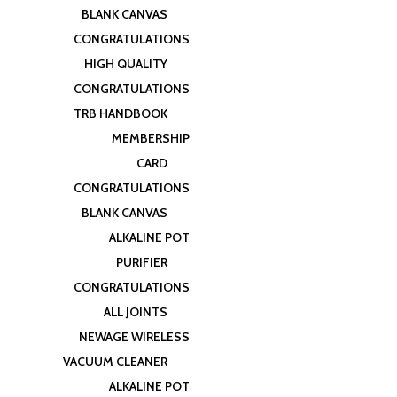
BLANK CANVAS
CONGRATULATIONS
HIGH QUALITY
CONGRATULATIONS
TRB HANDBOOK
MEMBERSHIP
CARD
CONGRATULATIONS
BLANK CANVAS
ALKALINE POT
PURIFIER
CONGRATULATIONS
ALL JOINTS
NEWAGE WIRELESS
VACUUM CLEANER
ALKALINE POT