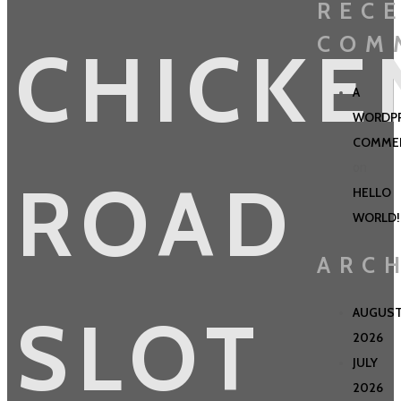
REC
COM
CHICKE
A
WORDP
COMME
on
ROAD
HELLO
WORLD!
ARC
SLOT
AUGUS
2026
JULY
2026