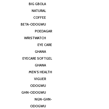
BIG GBOLA
NATURAL
COFFEE
BETA-ODOGWU
POEDAGAR
WRISTWATCH
EYE CARE
GHANA
EYECARE SOFTGEL
GHANA
MEN’S HEALTH
VIGUER
ODOGWU
GHN-ODOGWU
NGN-GHN-
ODOGWU