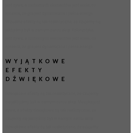
jest żywa, a ruchomych elementów jest wiele, co
sprawia, że gra jest dynamiczna i pełna energii.
Wizualne efekty są tak realistyczne, że czujemy się
jakbyśmy byli w samym sercu akcji. Kolorystyka
jest żywa, a ruchomych elementów jest wiele, co
sprawia, że gra jest dynamiczna i pełna energii.
WYJĄTKOWE
EFEKTY
DŹWIĘKOWE
Dźwiękowe efekty są tak realistyczne, że czujemy
się jakbyśmy byli w samym sercu akcji. Muzyka jest
żywa, a efekty dźwiękowe są tak realistyczne, że
czujemy się jakbyśmy byli w samym sercu akcji.
Dźwiękowe efekty są tak realistyczne, że czujemy