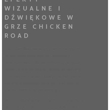
WIZUALNE I
DŹWIĘKOWE W
GRZE CHICKEN
ROAD
Gra Chicken Road towarzyszy nam w niezwykłym
świecie, gdzie każdy detal jest wykonany z
najwyższej jakości. Wizualne efekty są niezwykle
realistyczne, co sprawia, że czujemy się jakbyśmy
byli w samym sercu akcji. Kolorystyka jest żywa, a
ruchomych elementów jest wiele, co sprawia, że
gra jest dynamiczna i pełna energii.
Wizualne efekty są tak realistyczne, że czujemy się
jakbyśmy byli w samym sercu akcji. Kolorystyka