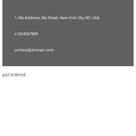
1, My Address, My Street, New York City, NY, USA
+1234567890
contact@domain.com
just ordered