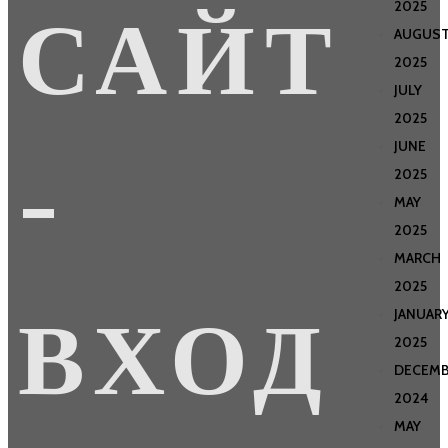
2025
САЙТ
AUGUS
2025
JULY
2025
JUNE
-
2025
MAY
2025
MARCH
2025
ВХОД
JANUAR
2025
DECEMB
2024
MAY