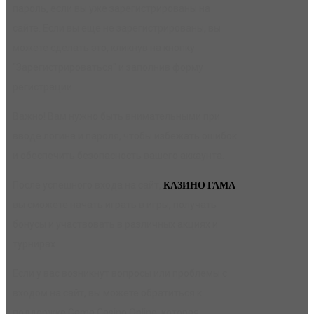
пароль, если вы уже зарегистрированы на
сайте. Если вы еще не зарегистрированы, вы
можете сделать это, кликнув на кнопку
"Зарегистрироваться" и заполнив форму
регистрации.
Важно! Вам нужно быть внимательными при
вводе логина и пароля, чтобы избежать ошибок
и обеспечить безопасность вашего аккаунта.
КАЗИНО ГАМА
После успешного входа на сайт,
вы сможете начать играть в игры, получать
бонусы и участвовать в различных акциях и
турнирах.
Если у вас возникнут вопросы или проблемы с
входом на сайт, вы можете обратиться к
поддержке Gama Casino Online, которая