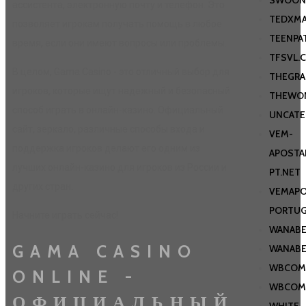
SWOON
ассистента, электронную почту и телефон. Это
TEDXMA
позволяет игрокам получать помощь в любое
TEENPA
время, если они имеют вопросы или проблемы.
TFSVL.
В целом, Gama Casino - это отличный выбор для
THEGRA
игроков, которые ищут надежный и безопасный
THEWON
способ играть в онлайн-казино. Официальный
UNCATE
сайт, зеркало, различные способы входа и
VEM-
поддержка игроков делают его одним из
APOSTA
лучших онлайн-казино для игроков из России и
PT.NET
других стран.
VEMAPO
PORTUG
Начните играть сейчас!
WANABE
GAMA CASINO
WANABE
WBCOMM
ONLINE -
WBCOMM
ОФИЦИАЛЬНЫЙ