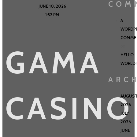
COM
JUNE 10, 2026
1:52 PM
A
WORDP
COMME
GAMA
on
HELLO
WORLD!
ARC
CASINO
AUGUS
2026
JULY
2026
JUNE