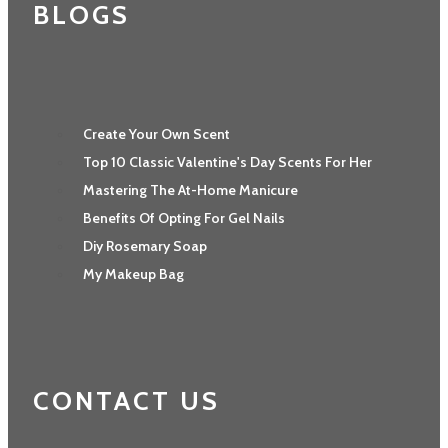
BLOGS
Create Your Own Scent
Top 10 Classic Valentine's Day Scents For Her
Mastering The At-Home Manicure
Benefits Of Opting For Gel Nails
Diy Rosemary Soap
My Makeup Bag
CONTACT US