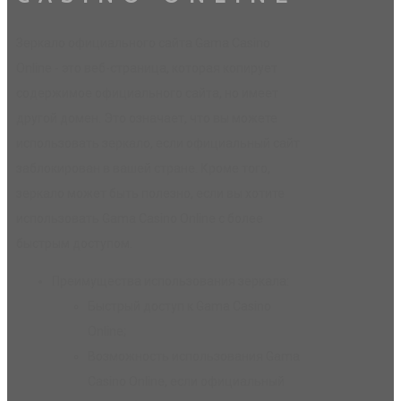
Зеркало официального сайта Gama Casino
Online - это веб-страница, которая копирует
содержимое официального сайта, но имеет
другой домен. Это означает, что вы можете
использовать зеркало, если официальный сайт
заблокирован в вашей стране. Кроме того,
зеркало может быть полезно, если вы хотите
использовать Gama Casino Online с более
быстрым доступом.
Преимущества использования зеркала:
Быстрый доступ к Gama Casino
Online;
Возможность использования Gama
Casino Online, если официальный