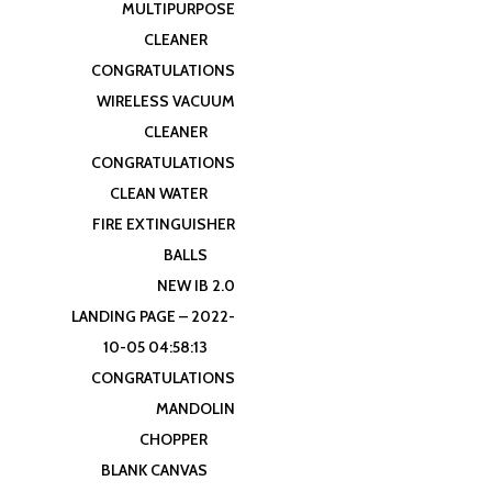
MULTIPURPOSE
CLEANER
CONGRATULATIONS
WIRELESS VACUUM
CLEANER
CONGRATULATIONS
CLEAN WATER
FIRE EXTINGUISHER
BALLS
NEW IB 2.0
LANDING PAGE – 2022-
10-05 04:58:13
CONGRATULATIONS
MANDOLIN
CHOPPER
BLANK CANVAS