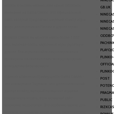
NINECA
играть в онлайн-казино, вам нужно обратить
GB.UK
внимание на Gama Casino. Это официальный
NINECA
сайт, который предлагает широкий спектр игр и
NINECA
услуг для игроков из России и других стран.
NINECA
ODDBOY
В Gama Casino вы можете найти более 1 000
PACHIN
игр, включая слоты, карточные игры, рулетку и
PLAYOJ
другие. Все игры на сайте лицензированы и
PLINKO-
проверены на соответствие международным
OFFICI
стандартам безопасности.
PLINKO
Один из ключевых преимуществ Gama Casino -
POST
это его зеркало. Зеркало - это дополнительный
POTENC
доступ к сайту, который позволяет игрокам
PRAGMA
продолжать играть, если основной сайт
PUBLIC
временно недоступен. Это особенно важно для
RIZKCA
игроков, которые не хотят терять свои прогресс