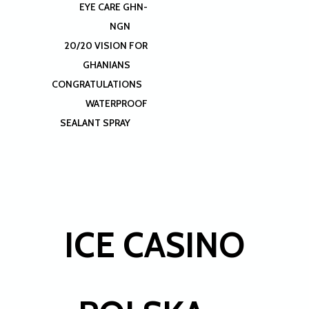
EYE CARE GHN-
NGN
20/20 VISION FOR
GHANIANS
CONGRATULATIONS
WATERPROOF
SEALANT SPRAY
ICE CASINO