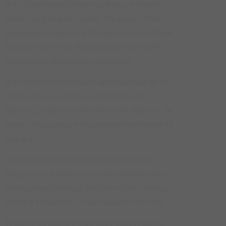
W Ice Casino także dostępne są loterie, w których
możesz wygrać duże nagrody. Aby zacząć, musisz
zalogować się na konto w Ice Casino, co jest możliwe
dzięki ice casino login. Po zalogowaniu się, możesz
wybrać swoją ulubioną grę i zacząć grać.
W Ice Casino także dostępne są bonusy, takie jak ice
casino bonus, ice casino kod promocyjny bez
depozytu, a także ice casino bonus bez depozytu. Te
bonusy mogą pomóc w zwiększeniu twoich szans na
wygraną.
Wreszcie, Ice Casino oferuje także opinie, które
mogą pomóc w wyborze gry. Opinie są pisane przez
innych graczy, którzy już grają w Ice Casino, a mogą
pomóc w zrozumieniu, co jest najlepsze dla Ciebie.
Wreszcie, Ice Casino oferuje także obsługę klienta,