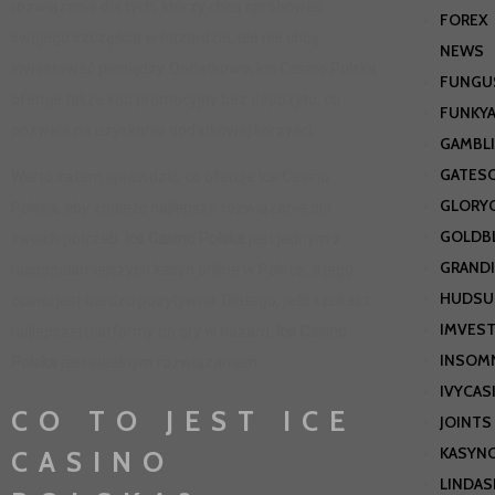
rozwiązanie dla tych, którzy chcą spróbować
FOREX
swojego szczęścia w hazardzie, ale nie chcą
NEWS
inwestować pieniędzy. Dodatkowo, Ice Casino Polska
FUNGU
oferuje także kod promocyjny bez depozytu, co
FUNKYA
pozwala na uzyskanie dodatkowej korzyści.
GAMBL
GATES
Warto zatem sprawdzić, co oferuje Ice Casino
GLORYC
Polska, aby znaleźć najlepsze rozwiązanie dla
GOLDB
swoich potrzeb.
Ice Casino Polska
jest jednym z
GRANDI
najpopularniejszych kasyn online w Polsce, a jego
HUDSU
opinia
jest bardzo pozytywna. Dlatego, jeśli szukasz
IMVEST
najlepszej platformy do gry w hazard,
Ice Casino
INSOM
Polska
jest idealnym rozwiązaniem.
IVYCAS
CO TO JEST ICE
JOINTS
KASYN
CASINO
LINDAS