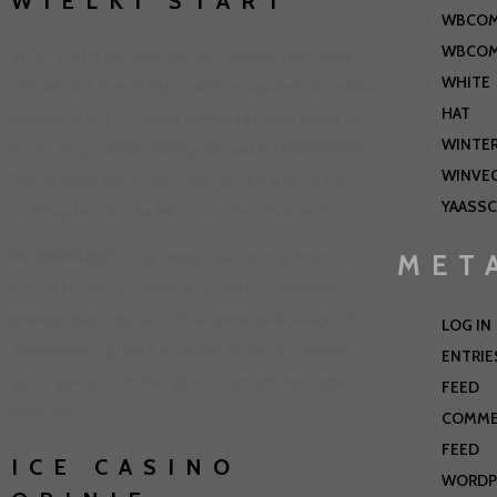
WIELKI START
WBCOM
WBCOM
W 2019 roku, Ice Casino Polska uruchomiło swoją
WHITE
platformę, która od razu zyskała popularność wśród
HAT
polskich graczy. Firma oferowała szeroki wybór gier,
WINTE
w tym sloty, ruletka, blackjacka, poker i wiele innych.
WINVE
Klienci mogli korzystać z platformy zarówno za
YAASSC
pomocą komputera, jak i urządzeń mobilnych.
MET
Ice Casino login
- aby zalogować się na platformie,
gracze musieli wypełnić formularz rejestracyjny,
podając swoje dane i numer konta bankowego. Po
LOG IN
zalogowaniu, gracze mogli korzystać z szerokiej
ENTRIE
gamy gier, a także korzystać z różnych bonusów i
FEED
promocji.
COMM
FEED
ICE CASINO
WORDP