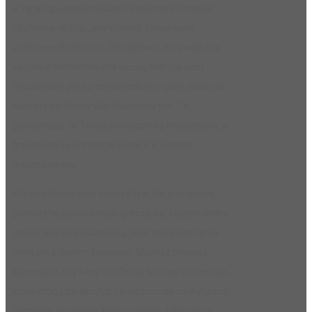
w rankingu polskich kasyn, powinno oferować
szyfrowanie SSL, aby chronić Twoje dane
osobowe i finansowe. Dodatkowo, sprawdź, czy
kasyno internetowe ma ważną licencję i jest
regulowane przez odpowiednie organy, takie jak
Komisja do Spraw Gier Hazardowych. To
gwarantuje, że Twoje pieniądze są bezpieczne, a
transakcje są przeprowadzane w sposób
transparentny.
Przed dokonaniem depozytu w kasynie online,
przeczytaj opinie innych graczy, np. kasyno online
opinie, aby dowiedzieć się, jakie doświadczenia
mieli oni z danym kasynem. Możesz również
sprawdzić, czy kasyno oferuje bonusy i promocje,
które mogą zwiększyć Twoje szanse na wygraną.
Pamiętaj, że polskie kasyna online, takie jak te,