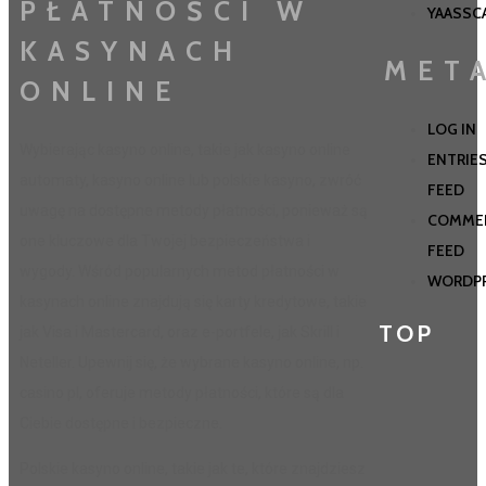
PŁATNOŚCI W
YAASSC
KASYNACH
MET
ONLINE
LOG IN
Wybierając kasyno online, takie jak kasyno online
ENTRIE
automaty, kasyno online lub polskie kasyno, zwróć
FEED
uwagę na dostępne metody płatności, ponieważ są
COMME
one kluczowe dla Twojej bezpieczeństwa i
FEED
wygody. Wśród popularnych metod płatności w
WORDPR
kasynach online znajdują się karty kredytowe, takie
TOP
jak Visa i Mastercard, oraz e-portfele, jak Skrill i
Neteller. Upewnij się, że wybrane kasyno online, np.
casino pl, oferuje metody płatności, które są dla
Ciebie dostępne i bezpieczne.
Polskie kasyno online, takie jak te, które znajdziesz