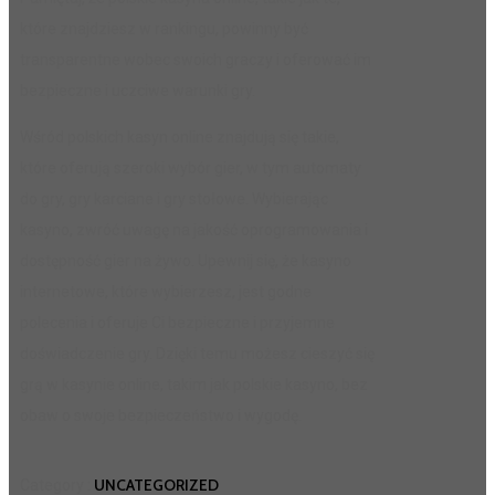
które znajdziesz w rankingu, powinny być
transparentne wobec swoich graczy i oferować im
bezpieczne i uczciwe warunki gry.
Wśród polskich kasyn online znajdują się takie,
które oferują szeroki wybór gier, w tym automaty
do gry, gry karciane i gry stołowe. Wybierając
kasyno, zwróć uwagę na jakość oprogramowania i
dostępność gier na żywo. Upewnij się, że kasyno
internetowe, które wybierzesz, jest godne
polecenia i oferuje Ci bezpieczne i przyjemne
doświadczenie gry. Dzięki temu możesz cieszyć się
grą w kasynie online, takim jak polskie kasyno, bez
obaw o swoje bezpieczeństwo i wygodę.
UNCATEGORIZED
Category :