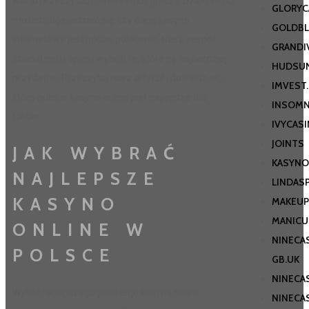
warto przeczytać opinie innych graczy. Dzięki temu
GLORYC
możesz dowiedzieć się, czy dane kasyno
GOLDBL
internetowe jest godne polecenia. Nasz zespół
GRANDI
zbadał setki opinii i wybrał te, które są najbardziej
HUDSU
przydatne. Przeczytaj nasz artykuł i dowiedz się,
IMVEST.
które polskie kasyno online jest najlepsze dla
INSOMN
Ciebie.
IVYCAS
JOINTS
JAK WYBRAĆ
KASYNO
NAJLEPSZE
LINDAS
KASYNO
MAKEUP
MANICU
ONLINE W
NINECA
POLSCE
GB.UK
NINECA
Wybór najlepszego polskiego kasyna online
NINECA