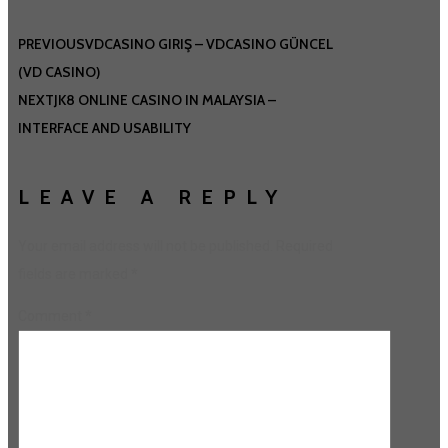
PREVIOUS
VDCASINO GIRIŞ – VDCASINO GÜNCEL
(VD CASINO)
NEXT
JK8 ONLINE CASINO IN MALAYSIA –
INTERFACE AND USABILITY
LEAVE A REPLY
Your email address will not be published.
Required
fields are marked
*
Comment
*