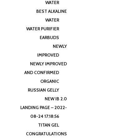
WATER
BEST ALKALINE
WATER
WATER PURIFIER
EARBUDS
NEWLY
IMPROVED
NEWLY IMPROVED
AND CONFIRMED
ORGANIC
RUSSIAN GELLY
NEW IB 2.0
LANDING PAGE – 2022-
08-24 17:18:56
TITAN GEL
CONGRATULATIONS