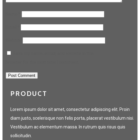
Name
*
Email
*
Website
Save my name, email, and website in this
browser for the next time I comment.
PRODUCT
Lorem ipsum dolor sit amet, consectetur adipiscing elit. Proin
diam justo, scelerisque non felis porta, placerat vestibulum nisi.
Vestibulum ac elementum massa. In rutrum quis risus quis
sollicitudin.