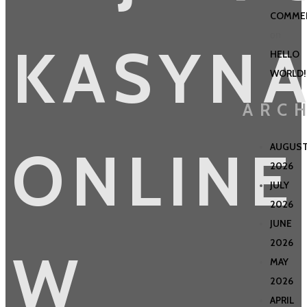
COMME
on
KASYN
HELLO
WORLD!
ARC
ONLINE
AUGUS
2026
JULY
2026
JUNE
2026
W
MAY
2026
APRIL