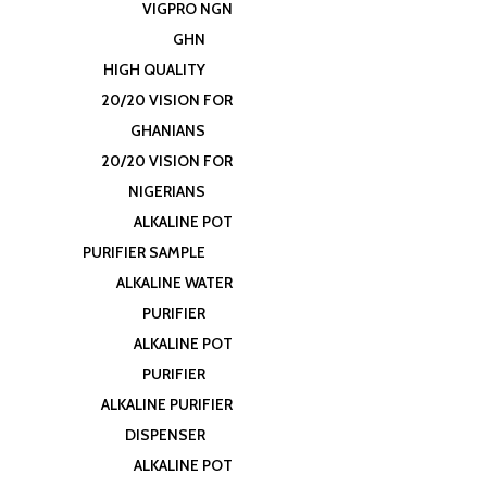
VIGPRO NGN
GHN
HIGH QUALITY
20/20 VISION FOR
GHANIANS
20/20 VISION FOR
NIGERIANS
ALKALINE POT
PURIFIER SAMPLE
ALKALINE WATER
PURIFIER
ALKALINE POT
PURIFIER
ALKALINE PURIFIER
DISPENSER
ALKALINE POT