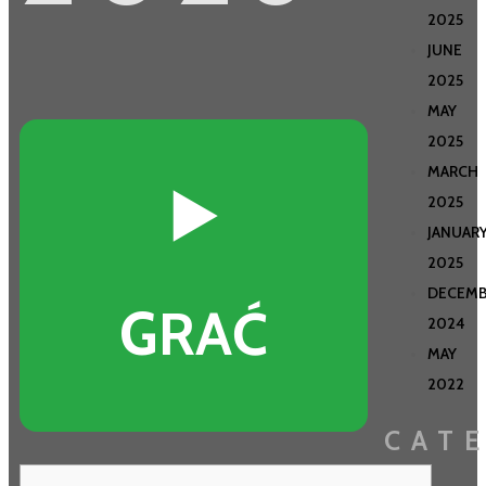
2025
JUNE
2025
MAY
2025
MARCH
▶️
2025
JANUAR
2025
DECEMB
GRAĆ
2024
MAY
2022
CAT