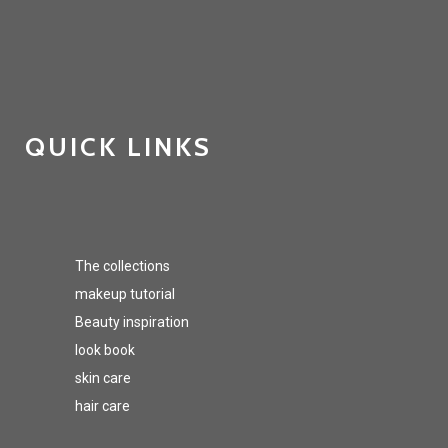
QUICK LINKS
The collections
makeup tutorial
Beauty inspiration
look book
skin care
hair care