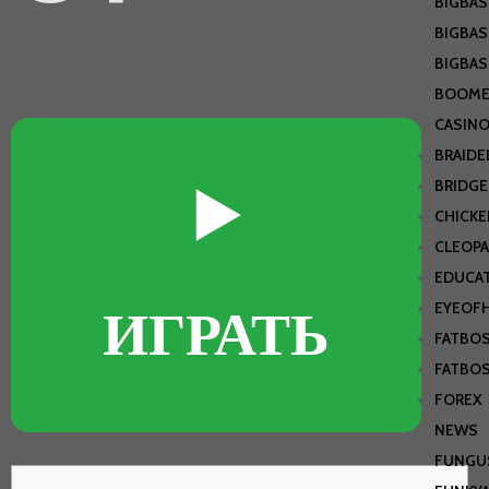
BIGBA
BIGBAS
BIGBA
BOOME
CASINO
BRAIDE
BRIDGE
▶️
CHICK
CLEOPA
EDUCA
ИГРАТЬ
EYEOF
FATBO
FATBO
FOREX
NEWS
FUNGU