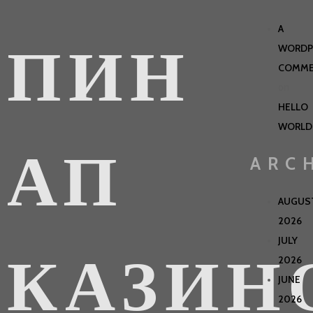
A
ПИН
WORDP
COMME
on
HELLO
WORLD
АП
ARC
AUGUS
2026
JULY
КАЗИН
2026
JUNE
2026