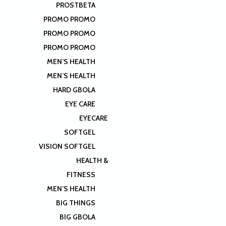
PROSTBETA
PROMO PROMO
PROMO PROMO
PROMO PROMO
MEN’S HEALTH
MEN’S HEALTH
HARD GBOLA
EYE CARE
EYECARE
SOFTGEL
VISION SOFTGEL
HEALTH &
FITNESS
MEN’S HEALTH
BIG THINGS
BIG GBOLA