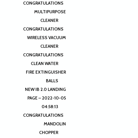
CONGRATULATIONS
MULTIPURPOSE
CLEANER
CONGRATULATIONS
WIRELESS VACUUM
CLEANER
CONGRATULATIONS
CLEAN WATER
FIRE EXTINGUISHER
BALLS
NEW IB 2.0 LANDING
PAGE – 2022-10-05
04:58:13
CONGRATULATIONS
MANDOLIN
CHOPPER