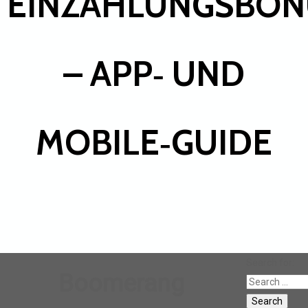
EINZAHLUNGSBON
– APP‑ UND
MOBILE‑GUIDE
Search for:
Boomerang