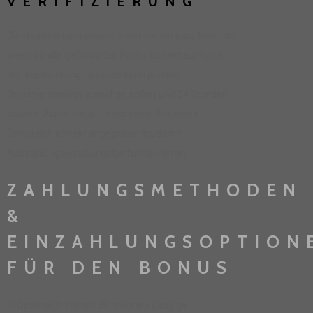
VERIFIZIERUNG
Die Registrierung dauert meist nur ein paar Minuten,
wenn du alle geforderten Felder korrekt ausfüllst.
Der Verifizierungsprozess kann je nach
Dokumentenlage zwischen sofort und 24 Stunden
dauern. Achte darauf, dass deine Adresse in
Österreich korrekt angegeben ist, damit
Auszahlungen reibungslos funktionieren.
ZAHLUNGSMETHODEN
&
EINZAHLUNGSOPTION
FÜR DEN BONUS
In Österreich stehen dir mehrere gängige