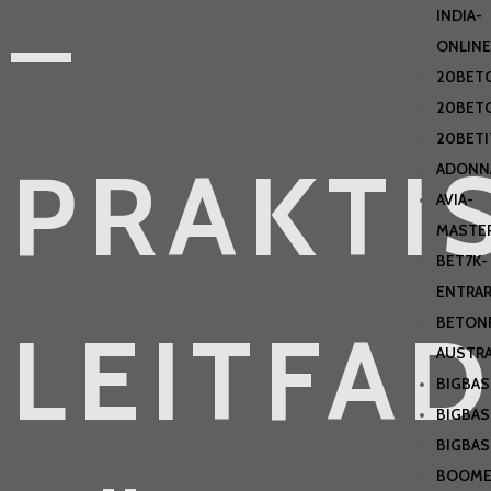
–
INDIA-
ONLINE
20BET
20BET
20BETI
PRAKTI
ADONN
AVIA-
MASTE
BET7K-
ENTRAR
BETON
LEITFA
AUSTRA
BIGBA
BIGBAS
BIGBA
BOOME