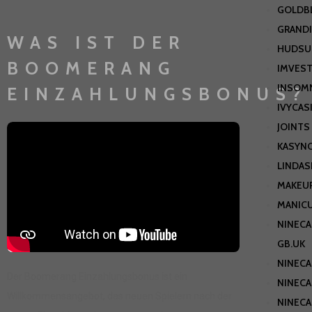
GOLDB
GRANDI
WAS IST DER
HUDSU
BOOMERANG
IMVEST
INSOM
EINZAHLUNGSBONUS?
IVYCAS
JOINTS
KASYN
LINDAS
MAKEU
MANIC
NINECA
GB.UK
NINEC
Der Boomerang Einzahlungsbonus ist ein
NINEC
Willkommensangebot, das neuen Spielern nach der
NINEC