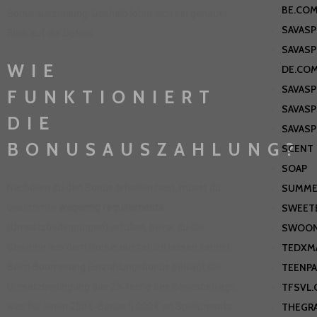
BE.CO
Bonusauszahlung. Deshalb lohnt sich ein genauer
SAVASP
Blick auf die Details.
SAVASP
WIE
DE.CO
SAVASP
FUNKTIONIERT
SAVAS
DIE
SAVASP
BONUSAUSZAHLUNG?
SCENT
SOAP
Nachdem du den Bonus erhalten hast, musst du
SUMME
bestimmte
wagering requirements
SWEET
(Umsatzbedingungen) erfüllen, bevor du die
SWOON
Gewinne aus dem Bonus auszahlen lassen kannst.
TEDXM
Beim Boomerang Einzahlungsbonus beträgt die
TEENPA
Umsatzbedingung das 25‑fache des Bonusbetrags,
TFSVL.
was für einen 200 €‑Bonus 5.000 € an Spielumsatz
THEGR