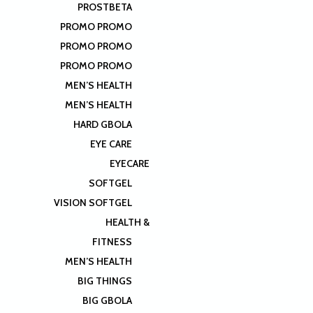
PROSTBETA
PROMO PROMO
PROMO PROMO
PROMO PROMO
MEN’S HEALTH
MEN’S HEALTH
HARD GBOLA
EYE CARE
EYECARE
SOFTGEL
VISION SOFTGEL
HEALTH &
FITNESS
MEN’S HEALTH
BIG THINGS
BIG GBOLA