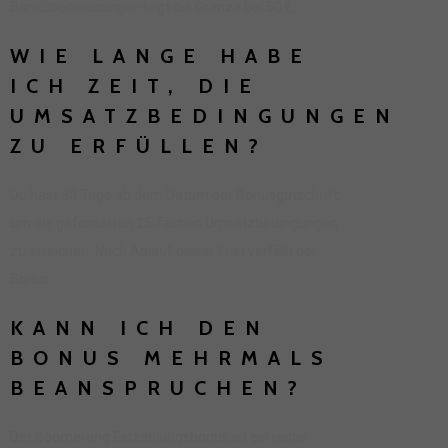
Banküberweisungen liegt die Grenze bei 50 €.
WIE LANGE HABE
ICH ZEIT, DIE
UMSATZBEDINGUNGEN
ZU ERFÜLLEN?
Du hast 30 Tage ab dem Datum der Bonusgutschrift,
um die geforderten 25‑fachen Umsatzbedingungen
zu erreichen. Nach Ablauf dieser Frist verfällt der
Bonus.
KANN ICH DEN
BONUS MEHRMALS
BEANSPRUCHEN?
Der Boomerang Einzahlungsbonus ist ein reiner