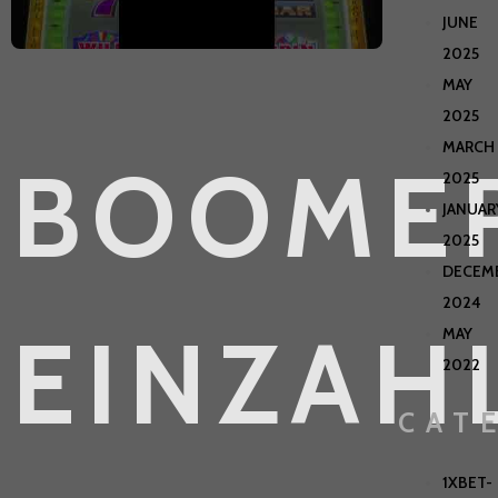
JUNE
2025
MAY
2025
MARCH
BOOME
2025
JANUAR
2025
DECEM
2024
EINZAH
MAY
2022
CAT
1XBET-