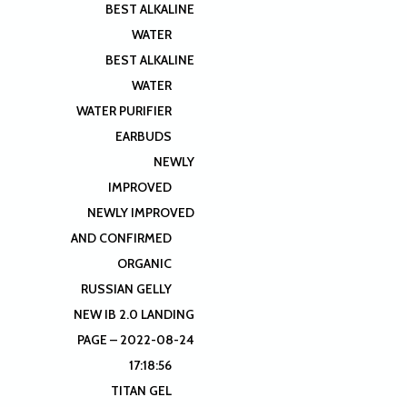
BEST ALKALINE
WATER
BEST ALKALINE
WATER
WATER PURIFIER
EARBUDS
NEWLY
IMPROVED
NEWLY IMPROVED
AND CONFIRMED
ORGANIC
RUSSIAN GELLY
NEW IB 2.0 LANDING
PAGE – 2022-08-24
17:18:56
TITAN GEL