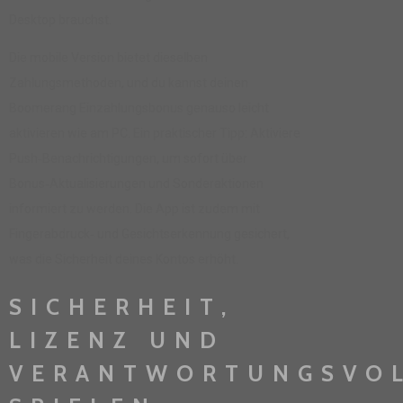
Desktop brauchst.
Die mobile Version bietet dieselben
Zahlungsmethoden, und du kannst deinen
Boomerang Einzahlungsbonus genauso leicht
aktivieren wie am PC. Ein praktischer Tipp: Aktiviere
Push‑Benachrichtigungen, um sofort über
Bonus‑Aktualisierungen und Sonderaktionen
informiert zu werden. Die App ist zudem mit
Fingerabdruck‑ und Gesichtserkennung gesichert,
was die Sicherheit deines Kontos erhöht.
SICHERHEIT,
LIZENZ UND
VERANTWORTUNGSVO