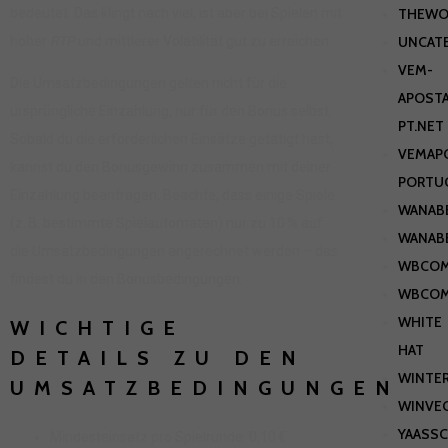
bedeutet. Das klingt nach viel, ist aber bei Spielen mit
THEWO
hoher
RTP
und mittlerer Volatilität gut zu erreichen.
UNCAT
VEM-
Die Umsatzbedingungen gelten nicht für die
APOSTA
ursprüngliche Einzahlung, nur für den Bonus selbst.
PT.NET
Sobald du die erforderlichen Einsätze getätigt hast,
VEMAP
kannst du den Bonusgewinn zusammen mit deiner
PORTU
Einzahlung beantragen. Beachte, dass einige Spiele
WANAB
(z. B. bestimmte Spielautomaten) nur zu 10 % auf
WANAB
die Umsatzbedingungen angerechnet werden – das
WBCOM
findest du in den Bonusbedingungen.
WBCOM
WHITE
WICHTIGE
HAT
DETAILS ZU DEN
WINTE
UMSATZBEDINGUNGEN
WINVE
YAASSC
Mindesteinsatz pro Spielrunde: 0,10 €