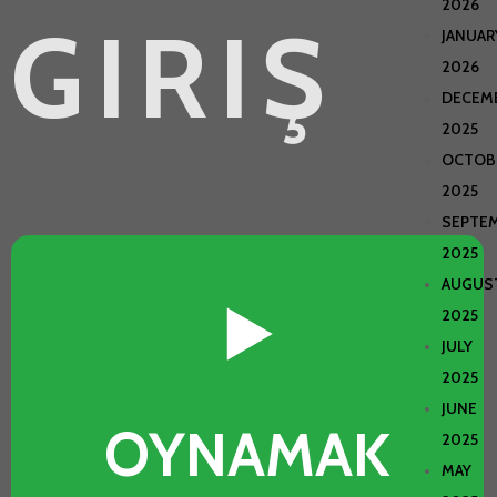
2026
GIRIŞ
JANUAR
2026
DECEM
2025
OCTOB
2025
SEPTE
2025
AUGUS
▶️
2025
JULY
2025
JUNE
OYNAMAK
2025
MAY