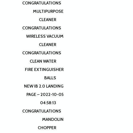
CONGRATULATIONS
MULTIPURPOSE
CLEANER
CONGRATULATIONS
WIRELESS VACUUM
CLEANER
CONGRATULATIONS
CLEAN WATER
FIRE EXTINGUISHER
BALLS
NEW IB 2.0 LANDING
PAGE – 2022-10-05
04:58:13
CONGRATULATIONS
MANDOLIN
CHOPPER