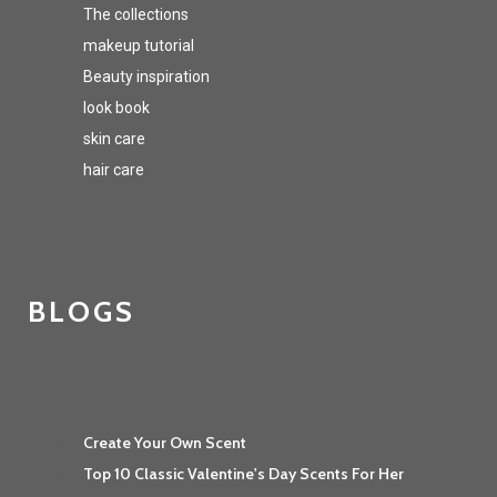
The collections
makeup tutorial
Beauty inspiration
look book
skin care
hair care
BLOGS
Create Your Own Scent
Top 10 Classic Valentine's Day Scents For Her