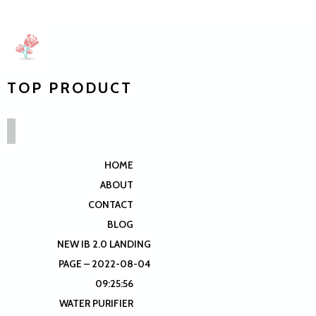
TOP PRODUCT
HOME
ABOUT
CONTACT
BLOG
NEW IB 2.0 LANDING
PAGE – 2022-08-04
09:25:56
WATER PURIFIER