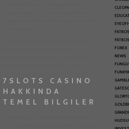
sahip olun ve 7slots giriş sayfasından hemen
CLEOPA
deneyimle başlayın. 7slots, her kullanıcı için özel bir
EDUCA
deneyim sunar ve her zaman en iyi oyunları ve en iyi
EYEOF
hizmetleri sunar.
FATBO
FATBO
7slots giriş sayfasında kaydolun ve 7slot oyunlarını
FOREX
keşfedin. En iyi slot oyunlarını deneyin ve
NEWS
kazançlarımıza ulaşın. 7slots, her zaman sizinle
FUNGU
birlikte olacak ve en iyi deneyimler sunacak.
FUNKYA
7SLOTS CASINO
GAMBL
GATES
HAKKINDA
GLORYC
TEMEL BILGILER
GOLDB
GRANDI
7slots Casino, oyun dünyasında geniş bir kitleye
HUDSU
hizmet veren bir platformdur. Bu platform, çeşitli slot
IMVEST