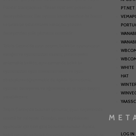
Panda" blackjacki ve "Texas Hold'em" pokeri de
PT.NET
deneyebilirsiniz. Her oyunun kendi kendine bir bonus
VEMAP
ve belirli bir ödül sistemi vardır, bu yüzden
PORTU
deneyimden yola çıkmanız önemlidir.
WANAB
WANAB
7slots Casino'da oyun seçimi, belirli bir oyununuzun
WBCOM
varlığını ve oyununuzun kazanç potansiyelini
WBCOM
anlamakla birlikte, aynı zamanda belirli bir
WHITE
oyununuzun oyun mekanizmasını ve oyun
HAT
stratejilerini öğrenmekle de ilgilidir. Bu nedenle,
WINTE
oyunları deneyerek ve öğrenerek en iyi oyun seçimi
WINVE
yapabilirsiniz.
YAASSC
7slots Casino'da bulunan bonuslar, oyun seçiminizde
MET
önemli bir rol oynar. Örneğin, yeni kaydolunan
oyuncular için özel giriş bonusları sunulur. Ayrıca,
LOG IN
belirli oyunlar ve belirli dönemler için özel bonuslar da