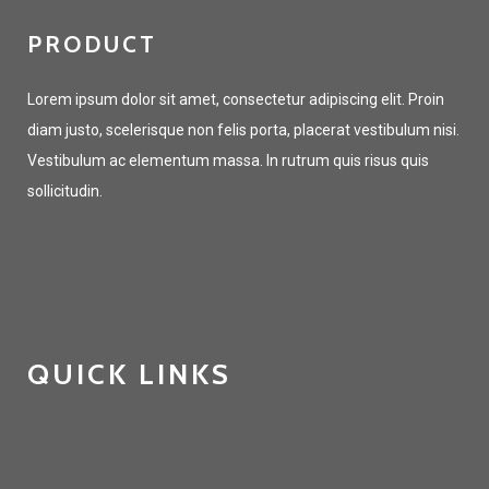
PRODUCT
Lorem ipsum dolor sit amet, consectetur adipiscing elit. Proin
diam justo, scelerisque non felis porta, placerat vestibulum nisi.
Vestibulum ac elementum massa. In rutrum quis risus quis
sollicitudin.
QUICK LINKS