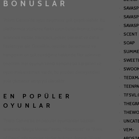
BONUSLAR
SAVASP
SAVAS
7slots Casino'da oyun seçiminiz çok çeşitli olabilir. Bu
SAVASP
platformda yüzlerce farklı oyun bulabilirsiniz, bunlar
SCENT
arasında slotlar, blackjack, poker, bakarat ve daha
SOAP
fazlası yer alır. Öncelikle, oyunları denemeniz ve
SUMME
hangisinin en çok sevdiğiniz hakkında fikir edininizi
SWEET
öneririm. Her oyunun kendi kendine bir karakteri ve
SWOON
oyun mekanizması vardır, bu yüzden deneyimden
TEDXM
yola çıkmanız en iyi yol olacaktır.
TEENPA
TFSVL.
EN POPÜLER
THEGR
OYUNLAR
THEWO
7slots Casino'da en popüler oyunlardan bazıları
UNCAT
arasında "Mega Moolah" slotu, "Starburst" ve "Book
VEM-
of Dead" gibi popüler slotlar bulunur. Ayrıca, "Royal
APOSTA