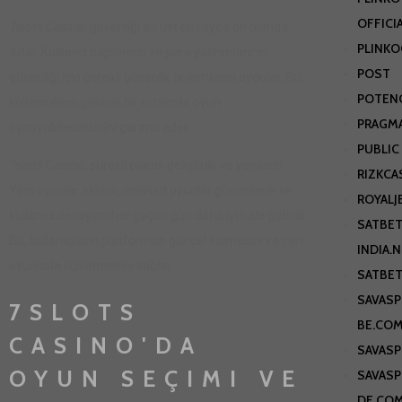
OFFICI
7slots Casino, güvenliği en üst düzeyde ön planda
PLINK
tutar. Kullanıcı bilgilerinin ve para yatırımlarının
POST
güvenliği için gerekli güvenlik önlemlerini uygular. Bu,
POTEN
kullanıcıların güvenli bir ortamda oyun
PRAGMA
oynayabileceklerini garanti eder.
PUBLIC
7slots Casino, sürekli olarak geliştirilir ve yenilenir.
RIZKC
Yeni oyunlar eklenir, mevcut oyunlar güncellenir ve
ROYALJ
kullanıcı deneyimi her geçen gün daha iyi hale getirilir.
SATBET
Bu, kullanıcıların platformun güncel kalmasını ve yeni
INDIA.
oyunlarla ilgilenmesini sağlar.
SATBET
SAVASP
7SLOTS
BE.CO
CASINO'DA
SAVASP
OYUN SEÇIMI VE
SAVASP
DE.CO