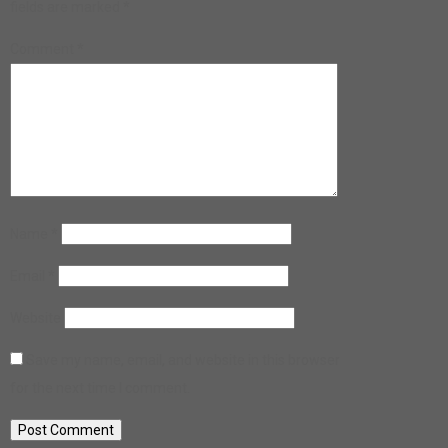
fields are marked
*
Comment
*
Name
*
Email
*
Website
Save my name, email, and website in this browser
for the next time I comment.