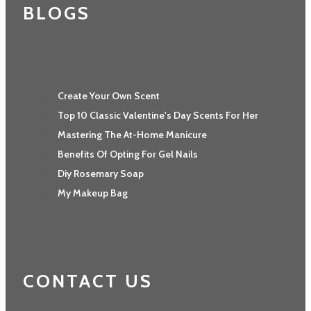
BLOGS
Create Your Own Scent
Top 10 Classic Valentine's Day Scents For Her
Mastering The At-Home Manicure
Benefits Of Opting For Gel Nails
Diy Rosemary Soap
My Makeup Bag
CONTACT US