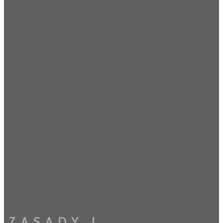
gry z ruletką, gry karciane i wiele innych. Możesz
wybrać grę, która Ci się podoba, i zacząć grać od
razu.
Jeśli masz już konto w Lemon Casino, możesz
zalogować się, aby rozpocząć grę. Jeśli nie masz
konta, możesz zarejestrować się, aby zacząć
korzystać z naszych usług. Nasze kasyno oferuje
wiele korzyści, w tym bonusy, aby Ci pomóc zacząć
grę.
Rejestracja jest prostym i szybkim procesem, który
nie powinien zająć więcej niż kilka minut.
W Lemon Casino, możesz być pewny, że Twoje
dane są bezpieczne i poufne.
ZASADY I