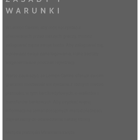
WARUNKI
W Lemon Casino, aby móc korzystać z
oferowanych przez naszych graczy, musisz
zalogować się na swoje konto. Aby zalogować się,
wprowadź swoje dane logowania, które zostały
wygenerowane podczas rejestracji.
Warto zauważyć, że Lemon Casino oferuje swoim
graczom możliwość korzystania z różnych metod
płatności, w tym kart kredytowych, e-walletów i
transferów bankowych. Aby uzyskać więcej
informacji na temat dostępnych metod płatności,
zapraszamy do odwiedzenia naszej strony.
Metoda płatności Minimalna kwota