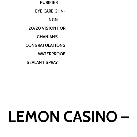
PURIFIER
EYE CARE GHN-
NGN
20/20 VISION FOR
GHANIANS
CONGRATULATIONS
WATERPROOF
SEALANT SPRAY
LEMON CASINO –