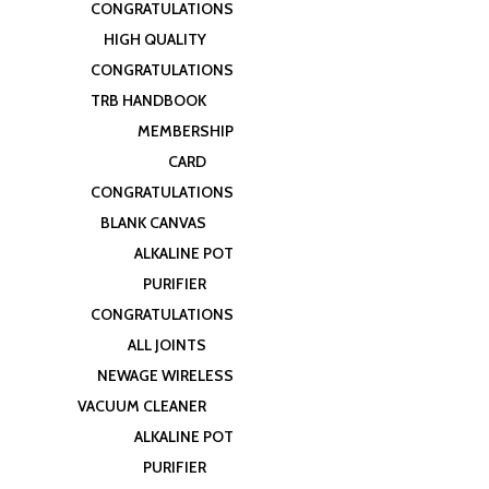
CONGRATULATIONS
HIGH QUALITY
CONGRATULATIONS
TRB HANDBOOK
MEMBERSHIP
CARD
CONGRATULATIONS
BLANK CANVAS
ALKALINE POT
PURIFIER
CONGRATULATIONS
ALL JOINTS
NEWAGE WIRELESS
VACUUM CLEANER
ALKALINE POT
PURIFIER