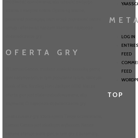
możliwość opiniowania, aby udzielić swojego
YAASSC
zdania o kasynie online. Opinie są ważne,
MET
ponieważ pomagają nam wciąż poprawiać nasze
usługi i oferować naszym klientom najlepsze
doświadczenie gry.
LOG IN
ENTRIE
OFERTA GRY
FEED
COMME
W Lemon Casino, możesz znaleźć szeroką gamę
FEED
gier kasynowych, w tym popularne tytuły, takie jak
WORDPR
Book of Ra, Sizzling Hot i Jackpot 6000. Nasza
TOP
oferta gier jest stale rozbudowywana, aby
zapewnić Ci najlepsze doświadczenie gry.
Jeśli szukasz gry, która spełni Twoje oczekiwania,
Lemon Casino jest idealnym wyborem. Nasze
kasyno oferuje wiele gier, w tym gry z automaty,