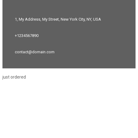
1, My Address, My Street, New York City, NY, USA
+1234567890
contact@domain.com
just ordered