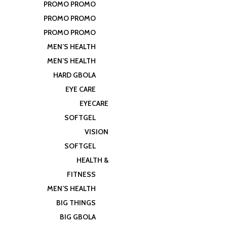
PROMO PROMO
PROMO PROMO
PROMO PROMO
MEN’S HEALTH
MEN’S HEALTH
HARD GBOLA
EYE CARE
EYECARE
SOFTGEL
VISION
SOFTGEL
HEALTH &
FITNESS
MEN’S HEALTH
BIG THINGS
BIG GBOLA