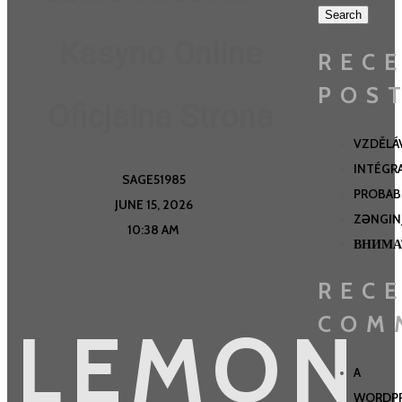
Kasyno Online
REC
POS
Oficjalna Strona
VZDĚLÁ
INTÉGR
SAGE51985
PROBAB
JUNE 15, 2026
ZƏNGIN
10:38 AM
ВНИМА
REC
COM
LEMON
A
WORDP