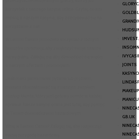
przeczytać recenzje innych graczy, którzy już
GLORYC
korzystali z naszego kasyna online. Czytaj, co inni
GOLDBL
mówią o naszym kasynie, aby zdecydować się na
GRANDI
korzystanie z nas.
HUDSU
IMVEST.
W Lemon Casino.pl możesz korzystać z różnych
INSOMN
bonusów i promocji, aby zwiększyć swoje szanse
IVYCAS
na wygraną. Zaloguj się, aby dowiedzieć się więcej
JOINTS
o naszych ofertach i promocjach.
KASYNO
Jeśli masz jakiekolwiek pytania lub problem,
LINDAS
możesz skontaktować się z naszym zespłem
MAKEUP
obsługi klienta, który jest gotowy pomóc w każdej
MANICU
sprawie. Nasze kasyno online jest tutaj, aby pomóc
NINECA
w Twoim doświadczeniu hazardowym.
GB.UK
NINECA
Witaj w Lemon Casino! Zaloguj się, aby rozpocząć
NINECA
swoją przygodę hazardową.