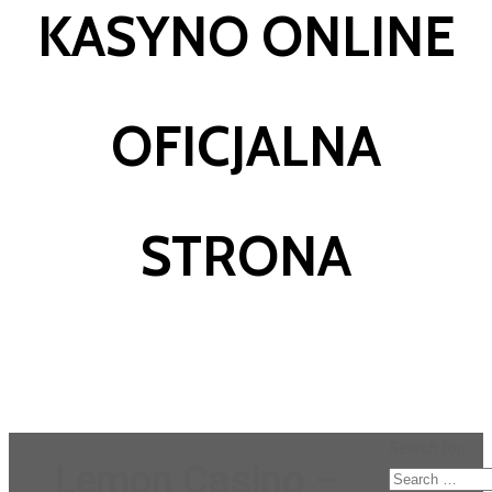
KASYNO ONLINE
OFICJALNA
STRONA
Search for:
Lemon Casino –