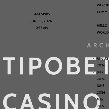
WORDP
COMME
SAGE51985
on
JUNE 15, 2026
HELLO
10:35 AM
WORLD
ARC
TIPOBE
AUGUS
2026
JULY
2026
JUNE
CASINO
2026
MAY
2026