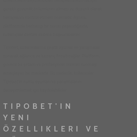
kullanıcıların kaydoldukları hesapları korumak için
gerekli güvenlik önlemlerini alması ve düzenli olarak
hesaplarını kontrol etmesi önemlidir. Ayrıca,
platformda herhangi bir sorun yaşandığında,
kullanıcılar destek ekibine başvurabilirler.
Tipobet, kullanıcılarına çeşitli oyunlar ve yarışmalar
sunarak eğlence ve kazanç fırsatı sağlar. Platform,
güvenli bir ortam ve profesyonel hizmet sunmayı
amaçlayan bir markadır. Bu nedenle, kullanıcılar
Tipobet'in suntu oyunları ve yarışmalarını
deneyimlemek için kaydolabilirler.
TIPOBET'IN
YENI
ÖZELLIKLERI VE