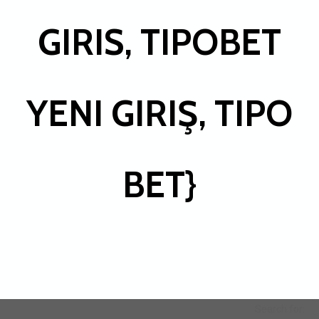
GIRIS, TIPOBET
YENI GIRIŞ, TIPO
BET}
Search for: