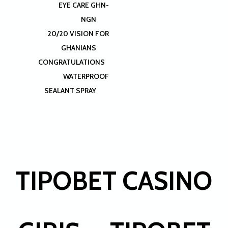
EYE CARE GHN-
NGN
20/20 VISION FOR
GHANIANS
CONGRATULATIONS
WATERPROOF
SEALANT SPRAY
TIPOBET CASINO