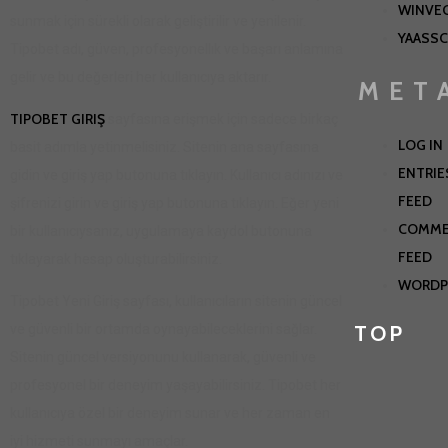
WINVE
sunmak için sürekli olarak geliştirilir ve yenilenir.
YAASSC
Tipobet adı, güven, profesyonellık ve başarı anlamına
gelir ve bu değerleri her kullanıcıya aktarır.
MET
TIPOBET GIRIŞ
sayfasına erişmek için sadece birkaç
LOG IN
basit adımla yetinmelisiniz. Sitenin ana sayfasına
ENTRIE
gidin ve giriş yap butonuna tıklayın. Kullanıcı adınızı ve
FEED
şifrenizi girin ve giriş yap butonuna tıklayın. Eğer yeni
COMM
bir kullanıcıysanız, uygulamaya kaydol butonuna
FEED
tıklayarak hesap oluşturabilirsiniz.
WORDP
Tipobet Yeni Giriş sayfası, kullanıcıların sitenin güncel
TOP
ve güvenli bir ortamda oynayabileceklerini sağlar.
Sitenin güncel versiyonunu kullanarak, güvenli ve
profesyonel bir deneyim yaşayabilirsiniz. Tipobet her
kullanıcıya özel bir deneyim sunar ve her zaman en
iyi hizmeti sunmayı amaçlar.