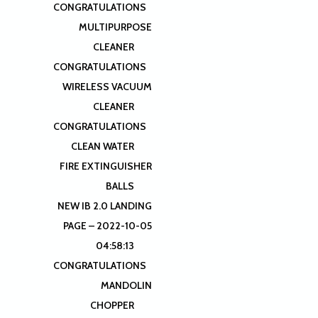
CONGRATULATIONS
MULTIPURPOSE
CLEANER
CONGRATULATIONS
WIRELESS VACUUM
CLEANER
CONGRATULATIONS
CLEAN WATER
FIRE EXTINGUISHER
BALLS
NEW IB 2.0 LANDING
PAGE – 2022-10-05
04:58:13
CONGRATULATIONS
MANDOLIN
CHOPPER