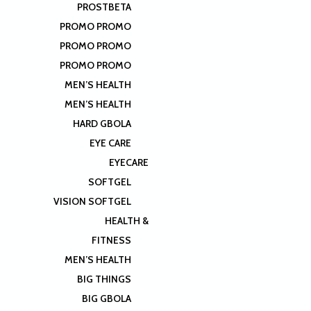
PROSTBETA
PROMO PROMO
PROMO PROMO
PROMO PROMO
MEN’S HEALTH
MEN’S HEALTH
HARD GBOLA
EYE CARE
EYECARE
SOFTGEL
VISION SOFTGEL
HEALTH &
FITNESS
MEN’S HEALTH
BIG THINGS
BIG GBOLA