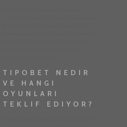
Tipobet ve Tipobet Giriş sayfaları, kullanıcıların
güvenli ve profesyonel bir ortamda oynayabilecekleri
bir platform sunar. Sitenin güncel ve güvenli bir
ortamda oynayabileceklerini sağlar ve her zaman en
iyi hizmeti sunmayı amaçlar. Tipobet adı, güven,
profesyonellik ve başarı anlamına gelir ve bu
değerleri her kullanıcıya aktarır.
TIPOBET NEDIR
VE HANGI
OYUNLARI
TEKLIF EDIYOR?
Tipobet, Türkiye'de popüler olan bir çevrimiçi kasino