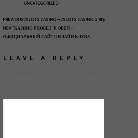
UNCATEGORIZED
Category :
PREVIOUS
7SLOTS CASINO – 7SLOTS CASINO GIRIŞ
NEXT
КАЗИНО РИОБЕТ (RIOBET) –
ОФИЦИАЛЬНЫЙ САЙТ ОНЛАЙН КЛУБА
LEAVE A REPLY
Your email address will not be published.
Required
fields are marked
*
Comment
*