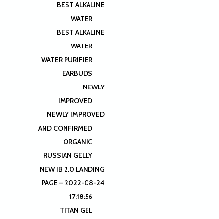
BEST ALKALINE
WATER
BEST ALKALINE
WATER
WATER PURIFIER
EARBUDS
NEWLY
IMPROVED
NEWLY IMPROVED
AND CONFIRMED
ORGANIC
RUSSIAN GELLY
NEW IB 2.0 LANDING
PAGE – 2022-08-24
17:18:56
TITAN GEL