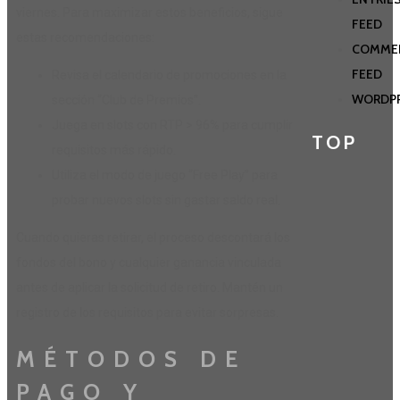
viernes. Para maximizar estos beneficios, sigue
FEED
estas recomendaciones:
COMME
FEED
Revisa el calendario de promociones en la
WORDPR
sección “Club de Premios”.
Juega en slots con RTP > 96% para cumplir
TOP
requisitos más rápido.
Utiliza el modo de juego “Free Play” para
probar nuevos slots sin gastar saldo real.
Cuando quieras retirar, el proceso descontará los
fondos del bono y cualquier ganancia vinculada
antes de aplicar la solicitud de retiro. Mantén un
registro de los requisitos para evitar sorpresas.
MÉTODOS DE
PAGO Y