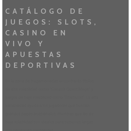
CATÁLOGO DE
JUEGOS: SLOTS,
CASINO EN
VIVO Y
APUESTAS
DEPORTIVAS
En la zona de tragamonedas encontrarás títulos
de alta volatilidad como “Gonzo’s Quest Mega” y
juegos de baja volatilidad como “Starburst”. La alta
variabilidad ayuda a los jugadores que buscan
grandes pagos ocasionales, mientras que los de
baja volatilidad son ideales para sesiones largas
con ganancias constantes.