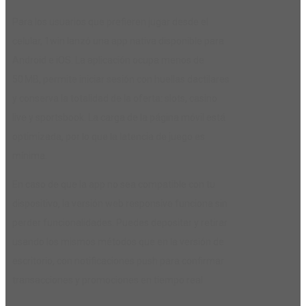
Para los usuarios que prefieren jugar desde el
celular, 1win lanzó una app nativa disponible para
Android e iOS. La aplicación ocupa menos de
50 MB, permite iniciar sesión con huellas dactilares
y conserva la totalidad de la oferta: slots, casino
live y sportsbook. La carga de la página móvil está
optimizada, por lo que la latencia de juego es
mínima.
En caso de que la app no sea compatible con tu
dispositivo, la versión web responsive funciona sin
perder funcionalidades. Puedes depositar y retirar
usando los mismos métodos que en la versión de
escritorio, con notificaciones push para confirmar
transacciones y promociones en tiempo real.