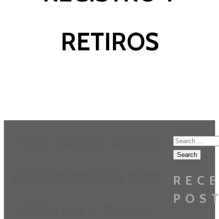
RETIROS
Search for:
1win casino online:
guía completa para
REC
POS
chilenos – bonos,