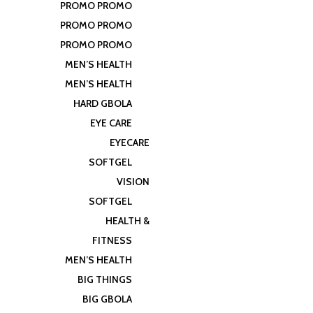
PROMO PROMO
PROMO PROMO
PROMO PROMO
MEN’S HEALTH
MEN’S HEALTH
HARD GBOLA
EYE CARE
EYECARE
SOFTGEL
VISION
SOFTGEL
HEALTH &
FITNESS
MEN’S HEALTH
BIG THINGS
BIG GBOLA