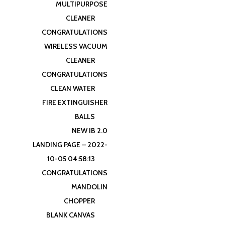
MULTIPURPOSE
CLEANER
CONGRATULATIONS
WIRELESS VACUUM
CLEANER
CONGRATULATIONS
CLEAN WATER
FIRE EXTINGUISHER
BALLS
NEW IB 2.0
LANDING PAGE – 2022-
10-05 04:58:13
CONGRATULATIONS
MANDOLIN
CHOPPER
BLANK CANVAS