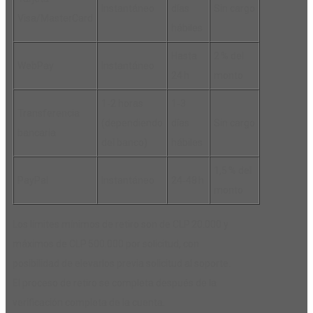
Instantáneo
días
Sin cargo
Visa/MasterCard
hábiles
Hasta
2 % del
WebPay
Instantáneo
24 h
monto
1‑2 horas
1‑3
Transferencia
(dependiendo
días
Sin cargo
bancaria
del banco)
hábiles
1,5 % del
PayPal
Instantáneo
24‑48 h
monto
Los límites mínimos de retiro son de CLP 20.000 y
máximos de CLP 500.000 por solicitud, con
posibilidad de elevarlos previa solicitud al soporte.
El proceso de retiro se completa después de la
verificación completa de la cuenta.