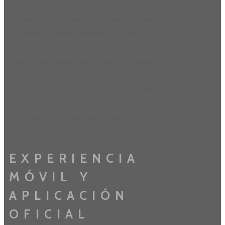
El casino en vivo ofrece ruleta, blackjack y baccarat
con crupieres reales transmitidos en alta
definición. La interacción mediante chat de voz o
texto brinda la sensación de estar en un casino
físico, algo que los jugadores chilenos valoran por
la cercanía cultural. En la sección de apuestas
deportivas, el foco está en el fútbol sudamericano,
con cuotas mejoradas para partidos de la Primera
División de Chile y torneos internacionales.
EXPERIENCIA
MÓVIL Y
APLICACIÓN
OFICIAL