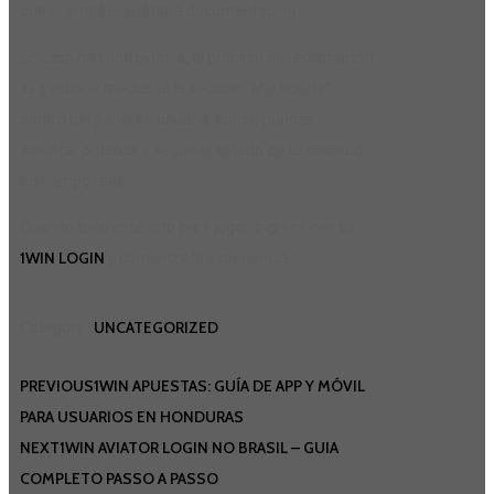
que el email es útil para documentación.
En caso de controversia, el proceso de reclamación
se gestiona mediante la sección "Mis tickets"
dentro del panel de usuario, donde puedes
adjuntar pruebas y seguir el estado de tu solicitud
en tiempo real.
Cuando todo esté listo para jugar, ingresa con tu
1WIN LOGIN
y comienza la experiencia.
UNCATEGORIZED
Category :
PREVIOUS
1WIN APUESTAS: GUÍA DE APP Y MÓVIL
PARA USUARIOS EN HONDURAS
NEXT
1WIN AVIATOR LOGIN NO BRASIL – GUIA
COMPLETO PASSO A PASSO