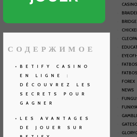
CASINO
BRAIDE
BRIDGE
CHICK
CLEOPA
СОДЕРЖИМОЕ
EDUCA
EYEOF
FATBO
BETIFY CASINO
FATBO
EN LIGNE :
FOREX
DÉCOUVREZ LES
NEWS
SECRETS POUR
FUNGU
GAGNER
FUNKYA
GAMBL
LES AVANTAGES
GATES
DE JOUER SUR
GLORYC
BETIFY