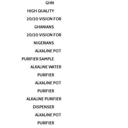
GHN
HIGH QUALITY
20/20 VISION FOR
GHANIANS
20/20 VISION FOR
NIGERIANS
ALKALINE POT
PURIFIER SAMPLE
ALKALINE WATER
PURIFIER
ALKALINE POT
PURIFIER
ALKALINE PURIFIER
DISPENSER
ALKALINE POT
PURIFIER