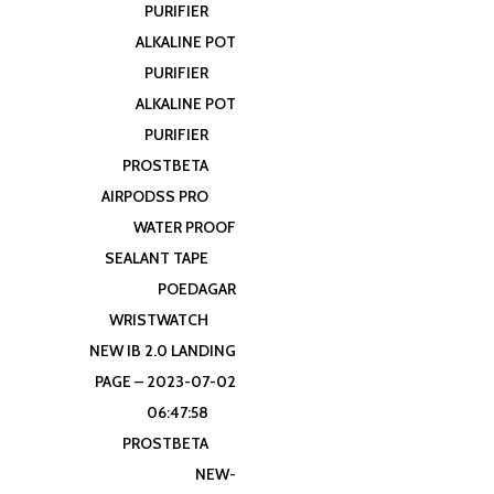
PURIFIER
ALKALINE POT
PURIFIER
ALKALINE POT
PURIFIER
PROSTBETA
AIRPODSS PRO
WATER PROOF
SEALANT TAPE
POEDAGAR
WRISTWATCH
NEW IB 2.0 LANDING
PAGE – 2023-07-02
06:47:58
PROSTBETA
NEW-