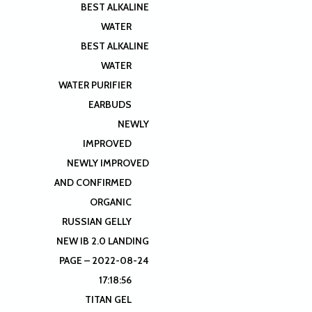
BEST ALKALINE
WATER
BEST ALKALINE
WATER
WATER PURIFIER
EARBUDS
NEWLY
IMPROVED
NEWLY IMPROVED
AND CONFIRMED
ORGANIC
RUSSIAN GELLY
NEW IB 2.0 LANDING
PAGE – 2022-08-24
17:18:56
TITAN GEL