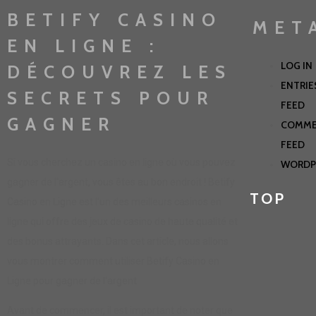
BETIFY CASINO
MET
EN LIGNE :
LOG IN
DÉCOUVREZ LES
ENTRIE
SECRETS POUR
FEED
GAGNER
COMM
FEED
Si vous cherchez un casino en ligne où vous pouvez
WORDP
gagner de l'argent, vous êtes au bon endroit ! Betify
TOP
Casino en Ligne est l'un des meilleurs casinos en
ligne qui offre des jeux de casino de haute qualité et
des bonus attrayants. Dans cet article, nous allons
vous montrer comment utiliser Betify Casino en
Ligne pour gagner de l'argent.
Avant de commencer, il est important de noter que