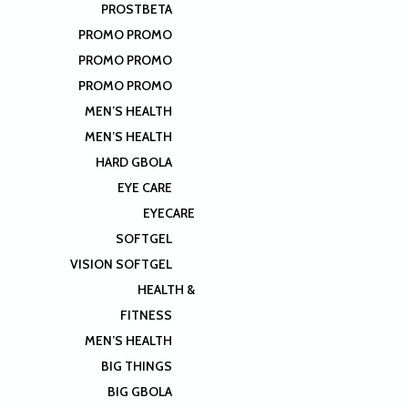
PROSTBETA
PROMO PROMO
PROMO PROMO
PROMO PROMO
MEN’S HEALTH
MEN’S HEALTH
HARD GBOLA
EYE CARE
EYECARE
SOFTGEL
VISION SOFTGEL
HEALTH &
FITNESS
MEN’S HEALTH
BIG THINGS
BIG GBOLA