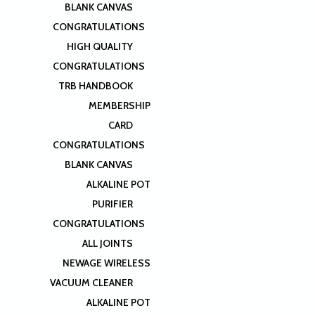
BLANK CANVAS
CONGRATULATIONS
HIGH QUALITY
CONGRATULATIONS
TRB HANDBOOK
MEMBERSHIP
CARD
CONGRATULATIONS
BLANK CANVAS
ALKALINE POT
PURIFIER
CONGRATULATIONS
ALL JOINTS
NEWAGE WIRELESS
VACUUM CLEANER
ALKALINE POT