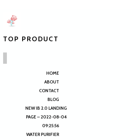
TOP PRODUCT
HOME
ABOUT
CONTACT
BLOG
NEW IB 2.0 LANDING
PAGE – 2022-08-04
09:25:56
WATER PURIFIER