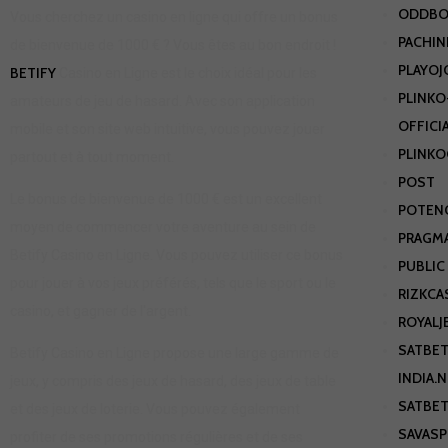
ODDBO
Vous cherchez un casino en ligne qui offre un bonus
PACHI
de bienvenue de 1000 € ? Vous êtes au bon endroit !
PLAYOJ
BETIFY
Casino en Ligne est le choix idéal pour les
PLINKO
amateurs de jeu de hasard. Avec son application
OFFICI
mobile et son site web intuitive, vous pouvez jouer
PLINK
partout et à tout moment.
POST
Le bonus de bienvenue de 1000 € est un excellent
POTEN
moyen de commencer votre aventure au sein de
PRAGMA
Betify Casino en Ligne. Vous pouvez utiliser ce bonus
PUBLIC
pour jouer à vos jeux préférés, tels que le sport ou le
RIZKC
casino, et gagner de l'argent.
ROYALJ
SATBET
Betify Casino en Ligne propose une large gamme de
INDIA.
jeux, y compris des jeux de hasard, des jeux de table
SATBET
et des jeux de loterie. Vous pouvez également
SAVASP
profiter de ses promotions régulières et de ses