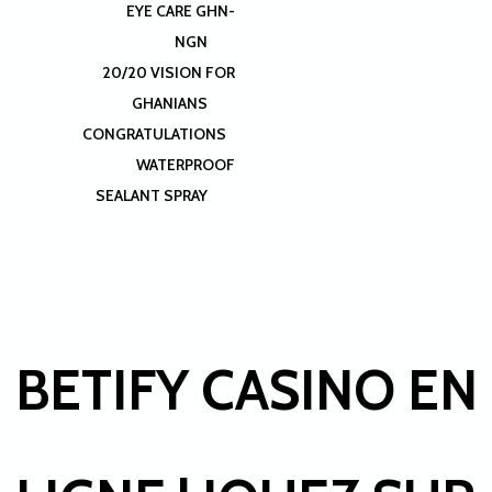
EYE CARE GHN-
NGN
20/20 VISION FOR
GHANIANS
CONGRATULATIONS
WATERPROOF
SEALANT SPRAY
BETIFY CASINO EN