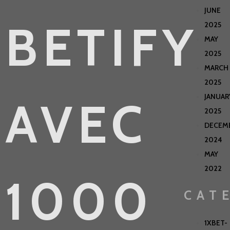
JUNE
BETIFY
2025
MAY
2025
MARCH
2025
JANUAR
AVEC
2025
DECEM
2024
MAY
2022
1000
CAT
1XBET-