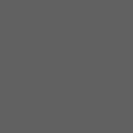
également avoir au moins 18 ans et être résident en
France métropolitaine ou dans les DOM-TOM. Il est
important de noter que ce bonus est valable pour
une période de 7 jours à compter de la création du
compte.
Une fois que vous avez déposé votre premier
acompte, vous pouvez commencer à jouer avec
votre bonus. Il est important de comprendre que ce
bonus est lié à certaines conditions de jeu,
notamment une rotation de 35 fois le montant du
dépôt pour les jeux de table et 40 fois pour les jeux
de machine à sous. Il est également important de
noter que les jeux de poker et les jeux de loterie ne
sont pas éligibles pour ce bonus.
Si vous parvenez à remplir les conditions de jeu, vous