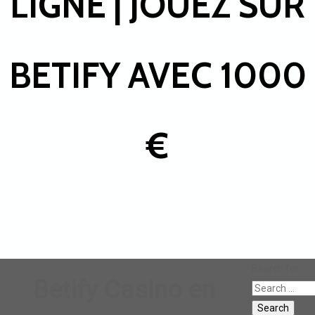
LIGNE | JOUEZ SUR
BETIFY AVEC 1000
€
Search for:
Betify Casino en