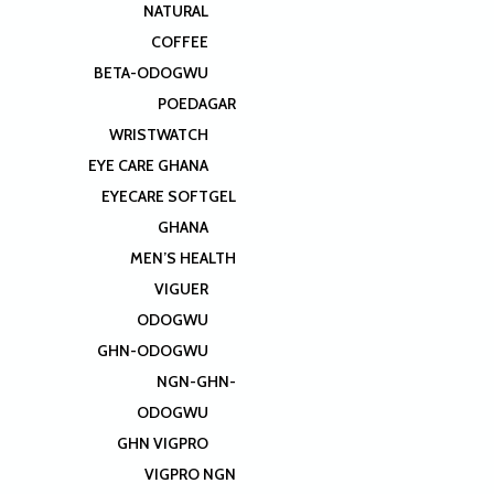
NATURAL
COFFEE
BETA-ODOGWU
POEDAGAR
WRISTWATCH
EYE CARE GHANA
EYECARE SOFTGEL
GHANA
MEN’S HEALTH
VIGUER
ODOGWU
GHN-ODOGWU
NGN-GHN-
ODOGWU
GHN VIGPRO
VIGPRO NGN