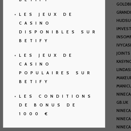
GOLDB
GRANDI
LES JEUX DE
HUDSU
CASINO
IMVEST
DISPONIBLES SUR
INSOM
BETIFY
IVYCAS
JOINTS
LES JEUX DE
KASYN
CASINO
LINDAS
POPULAIRES SUR
MAKEU
BETIFY
MANIC
NINECA
LES CONDITIONS
GB.UK
DE BONUS DE
NINEC
1000 €
NINEC
NINEC