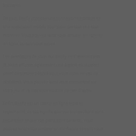
baccarat.
De plus, Betify propose une connexion sécurisée et
une application mobile pour jouer partout et à tout
moment. Vous pouvez ainsi vous amuser en ligne et
en ligne, où que vous soyez.
Les avantages de jouer sur Betify ne s'arrêtent pas
là. Nous offrons également une équipe de support
client disponible 24h/24 pour vous aider en cas de
problème. Vous pouvez ainsi vous concentrer sur
votre jeu et ne pas vous soucier de rien d'autre.
Enfin, Betify est un casino en ligne légal et
réglementé, ce qui signifie que vos transactions sont
sécurisées et que vos gains sont garantis. Vous
pouvez ainsi vous amuser en confiance et sans vous