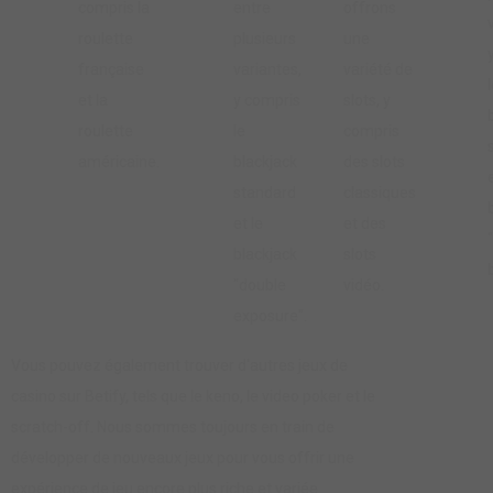
compris la
entre
offrons
roulette
plusieurs
une
française
variantes,
variété de
et la
y compris
slots, y
roulette
le
compris
américaine.
blackjack
des slots
standard
classiques
et le
et des
blackjack
slots
"double
vidéo.
exposure".
Vous pouvez également trouver d'autres jeux de
casino sur Betify, tels que le keno, le video poker et le
scratch-off. Nous sommes toujours en train de
développer de nouveaux jeux pour vous offrir une
expérience de jeu encore plus riche et variée.