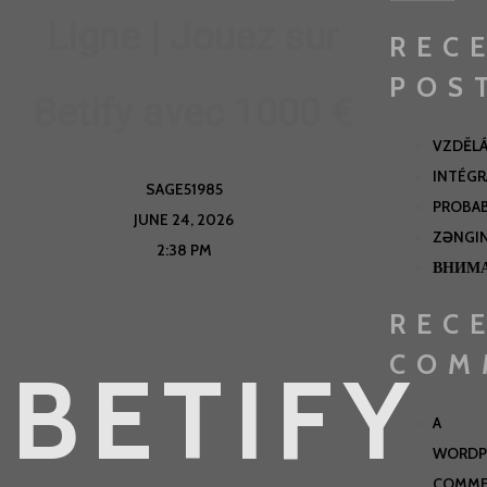
Ligne | Jouez sur
REC
POS
Betify avec 1000 €
VZDĚL
INTÉG
SAGE51985
PROBA
JUNE 24, 2026
ZƏNGI
2:38 PM
ВНИМА
REC
COM
BETIFY
A
WORDP
COMME