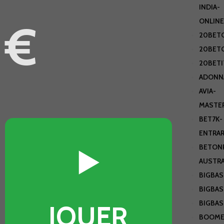
INDIA-
€
ONLINE
20BET
20BET
20BETI
ADONN
AVIA-
MASTE
BET7K-
ENTRAR
BETON
▶️
AUSTRA
BIGBA
BIGBAS
BIGBA
JOUER
BOOME