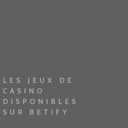
soucier de rien.
Alors, qu'est-ce que vous attendez ? Créez votre
compte Betify aujourd'hui et découvrez les
avantages de jouer sur notre plateforme !
Et pour vous aider à commencer, nous vous offrons
un bonus de bienvenue de 1000 €. Vous pouvez ainsi
vous lancer dans votre aventure de jeu de hasard et
profiter de nos nombreux jeux et fonctionnalités.
LES JEUX DE
CASINO
DISPONIBLES
SUR BETIFY
Sur l'application Betify, vous pouvez choisir parmi