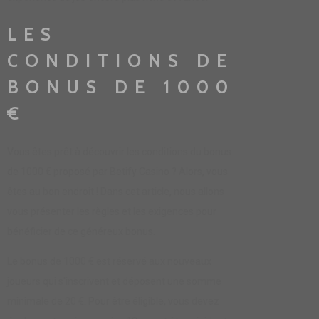
LES
CONDITIONS DE
BONUS DE 1000
€
Vous êtes prêt à découvrir les conditions du bonus
de 1000 € proposé par Betify Casino ? Alors, vous
êtes au bon endroit ! Dans cet article, nous allons
vous présenter les règles et les exigences pour
bénéficier de ce généreux bonus.
Le bonus de 1000 € est réservé aux nouveaux
joueurs qui s'inscrivent et déposent une somme
minimale de 20 €. Pour être éligible, vous devez