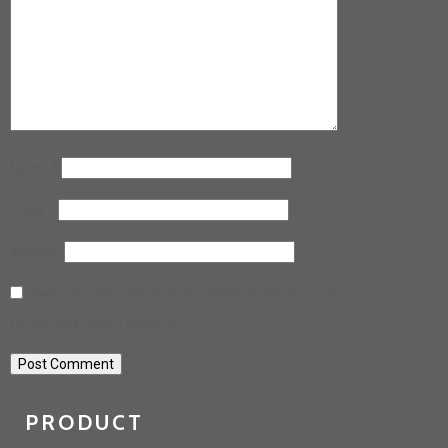
Name
*
Email
*
Website
Save my name, email, and website in this browser
for the next time I comment.
PRODUCT