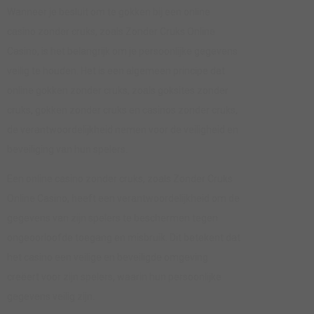
Wanneer je besluit om te gokken bij een online
casino zonder cruks, zoals Zonder Cruks Online
Casino, is het belangrijk om je persoonlijke gegevens
veilig te houden. Het is een algemeen principe dat
online gokken zonder cruks, zoals goksites zonder
cruks, gokken zonder cruks en casinos zonder cruks,
de verantwoordelijkheid nemen voor de veiligheid en
beveiliging van hun spelers.
Een online casino zonder cruks, zoals Zonder Cruks
Online Casino, heeft een verantwoordelijkheid om de
gegevens van zijn spelers te beschermen tegen
ongeoorloofde toegang en misbruik. Dit betekent dat
het casino een veilige en beveiligde omgeving
creëert voor zijn spelers, waarin hun persoonlijke
gegevens veilig zijn.