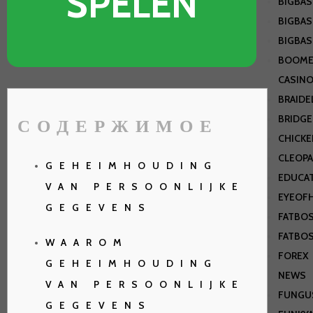
SPELEN
BIGBA
BIGBAS
BIGBA
BOOME
CASINO
BRAIDE
BRIDGE
СОДЕРЖИМОЕ
CHICK
CLEOPA
GEHEIMHOUDING
EDUCA
VAN PERSOONLIJKE
EYEOF
GEGEVENS
FATBO
FATBO
WAAROM
FOREX
GEHEIMHOUDING
NEWS
VAN PERSOONLIJKE
FUNGU
GEGEVENS