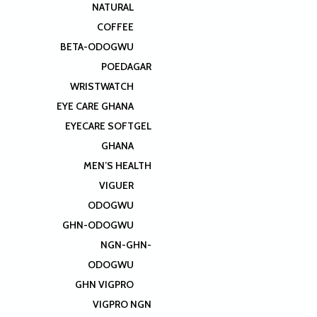
NATURAL
COFFEE
BETA-ODOGWU
POEDAGAR
WRISTWATCH
EYE CARE GHANA
EYECARE SOFTGEL
GHANA
MEN’S HEALTH
VIGUER
ODOGWU
GHN-ODOGWU
NGN-GHN-
ODOGWU
GHN VIGPRO
VIGPRO NGN