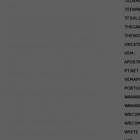
TEDXM
hebben.
TEENPA
TFSVL.
In samenvatting is Zonder Cruks een online casino
THEGR
dat veilig en betrouwbaar is en een goede keuze is
THEWO
voor spelers die op zoek zijn naar een veilige en
UNCAT
beveiligde gokervaring. Het casino biedt een breed
VEM-
scala aan spellen, een no deposit bonus voor nieuwe
APOSTA
spelers en een klantenservice die 24 uur per dag
PT.NET
beschikbaar is om vragen en problemen op te
VEMAP
lossen.
PORTU
Beste casino zonder cruks: Zonder Cruks is een
WANAB
online casino dat veilig en betrouwbaar is en een
WANAB
goede keuze is voor spelers die op zoek zijn naar
WBCOM
een veilige en beveiligde gokervaring.
WBCOM
WHITE
Beste online casino zonder cruks: Zonder Cruks is