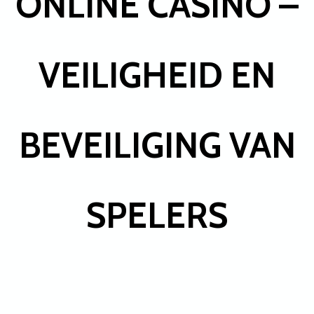
ONLINE CASINO –
VEILIGHEID EN
BEVEILIGING VAN
SPELERS