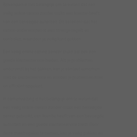
Bovendien is het belangrijk om te weten dat een
veilig online casino zonder cruks een licentie heeft
van een bevoegde autoriteit. Dit betekent dat het
casino onderworpen is aan strenge regels en
controles, waardoor je veilig kunt gokken.
Een veilig online casino zonder cruks zal ook een
goede klantenservice bieden. Als je problemen
ondervindt bij het gokken, kan je contact opnemen
met de klantenservice en worden je problemen snel
en efficiënt opgelost.
In samenvatting is het belangrijk om te weten dat
een veilig online casino zonder cruks een beveiligde
server gebruikt, een licentie heeft van een bevoegde
autoriteit en een goede klantenservice biedt. Door
deze maatregelen te nemen, kan je veilig gokken en