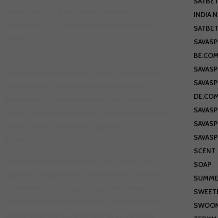
SATBET
hoeven doen. Dit is een goede manier om te
INDIA.
controleren of het casino aan de verwachtingen
SATBET
voldoet.
SAVASP
BE.CO
Zonder Cruks is een online casino dat veilig en
SAVASP
betrouwbaar is en een goede keuze is voor spelers
SAVASP
die op zoek zijn naar een veilige en beveiligde
DE.CO
gokervaring. Het casino biedt een breed scala aan
SAVASP
spellen, waaronder gokkasten, videospelletjes en live
SAVAS
casino, en heeft een goede reputatie in de
SAVASP
gokwereld.
SCENT
Om de veiligheid en beveiliging van Zonder Cruks
SOAP
nog verder te garanderen, biedt het casino ook een
SUMME
klantenservice die 24 uur per dag beschikbaar is om
SWEET
vragen en problemen op te lossen. Dit betekent dat
SWOON
spelers altijd hulp kunnen krijgen als ze dat nodig