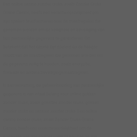
Een online casino zonder cruks, zoals Zonder Cruks
Online Casino, heeft een verantwoordelijkheid om
zijn spelers te informeren over de maatregelen die
genomen worden om de veiligheid en beveiliging van
hun persoonlijke gegevens te garanderen. Dit
betekent dat het casino zijn spelers op de hoogte
houdt van de maatregelen die genomen worden om
de gegevens veilig te houden, zoals encryptie,
firewalls en andere beveiligingsmaatregelen.
In samenvatting, de geheimhouding van persoonlijke
gegevens is van vitaal belang voor online gokken
zonder cruks, zoals goksites zonder cruks, gokken
zonder cruks en casinos zonder cruks. Een online
casino zonder cruks, zoals Zonder Cruks Online
Casino, heeft een verantwoordelijkheid om de
gegevens van zijn spelers veilig te houden en zijn