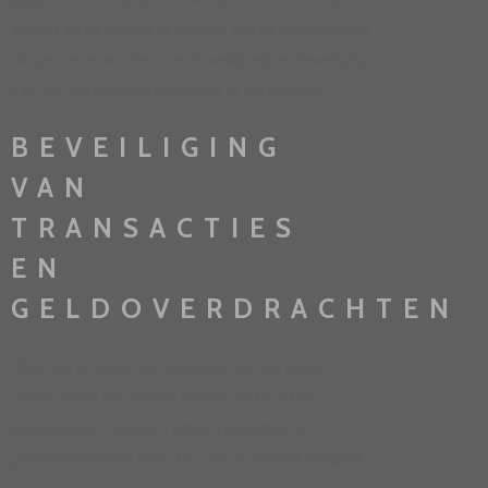
spelers op de hoogte te houden van de maatregelen
die genomen worden om de veiligheid en beveiliging
van hun persoonlijke gegevens te garanderen.
BEVEILIGING
VAN
TRANSACTIES
EN
GELDOVERDRACHTEN
Wanneer je besluit om te gokken bij een online
casino, zoals een casino zonder cruks, is het
belangrijk om te weten dat je transacties en
geldoverdrachten veilig zijn. Het is namelijk mogelijk