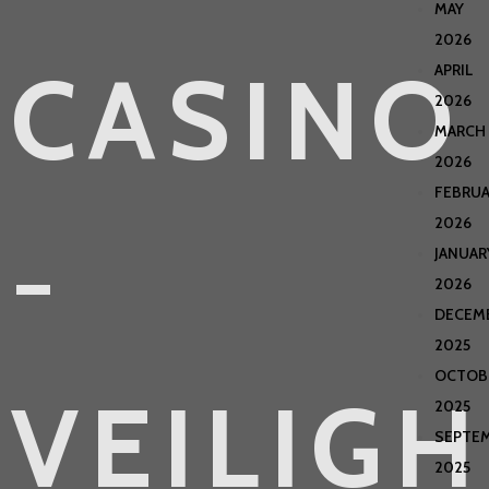
MAY
2026
CASINO
APRIL
2026
MARCH
2026
FEBRU
2026
-
JANUAR
2026
DECEM
2025
OCTOB
VEILIGH
2025
SEPTE
2025