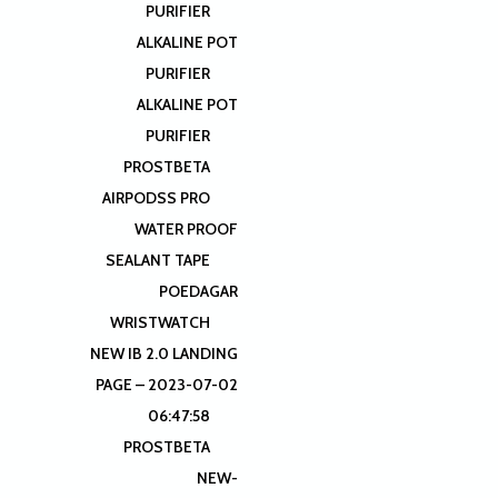
PURIFIER
ALKALINE POT
PURIFIER
ALKALINE POT
PURIFIER
PROSTBETA
AIRPODSS PRO
WATER PROOF
SEALANT TAPE
POEDAGAR
WRISTWATCH
NEW IB 2.0 LANDING
PAGE – 2023-07-02
06:47:58
PROSTBETA
NEW-