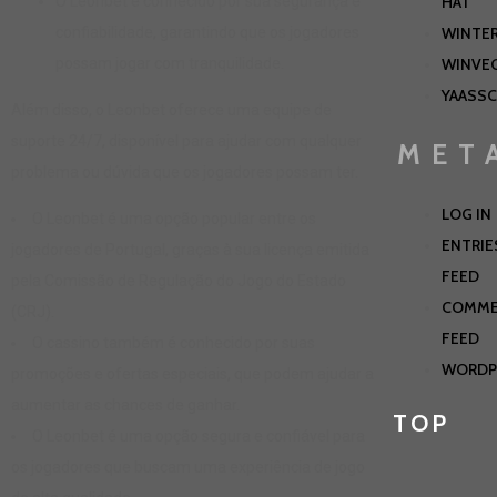
O Leonbet é conhecido por sua segurança e
HAT
confiabilidade, garantindo que os jogadores
WINTE
possam jogar com tranquilidade.
WINVE
YAASSC
Além disso, o Leonbet oferece uma equipe de
suporte 24/7, disponível para ajudar com qualquer
MET
problema ou dúvida que os jogadores possam ter.
LOG IN
O Leonbet é uma opção popular entre os
ENTRIE
jogadores de Portugal, graças à sua licença emitida
FEED
pela Comissão de Regulação do Jogo do Estado
COMM
(CRJ).
FEED
O cassino também é conhecido por suas
WORDP
promoções e ofertas especiais, que podem ajudar a
aumentar as chances de ganhar.
TOP
O Leonbet é uma opção segura e confiável para
os jogadores que buscam uma experiência de jogo