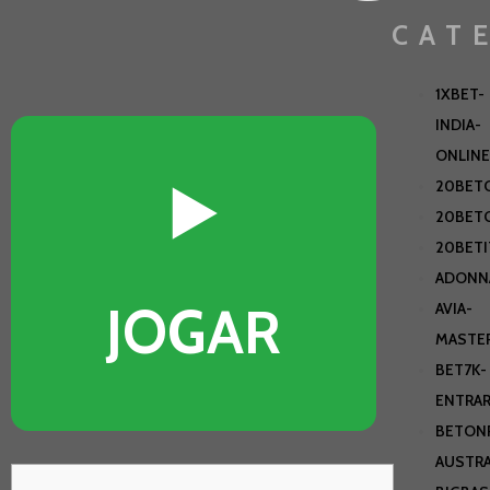
CAT
1XBET-
INDIA-
ONLINE
20BET
▶️
20BET
20BETI
ADONN
JOGAR
AVIA-
MASTE
BET7K-
ENTRAR
BETON
AUSTRA