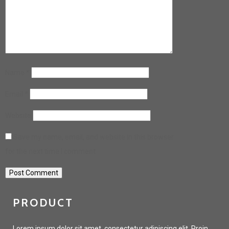
Name
*
Email
*
Website
Save my name, email, and website in this browser
for the next time I comment.
PRODUCT
Lorem ipsum dolor sit amet, consectetur adipiscing elit. Proin