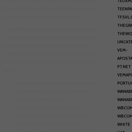
Leonbet é uma ótima opção. Com uma variedade de
TEDXM
jogos de azar e apostas esportivas, o Leonbet é um
TEENPA
dos principais cassinos online do mercado.
TFSVL.
THEGR
Para começar, é importante registrar-se no site do
THEWO
Leonbet. Isso pode ser feito com facilidade, apenas
UNCAT
preenchendo o formulário de registro com as
VEM-
informações pessoais. Depois de registrar-se, você
APOSTA
pode começar a jogar e a apostar em seus jogos
PT.NET
favoritos.
VEMAP
O Leonbet oferece uma ampla variedade de
PORTU
jogos de azar, incluindo roleta, blackjack,
WANAB
baccarat e muitos outros.
WANAB
O cassino também oferece apostas
WBCOM
esportivas, permitindo que os jogadores
WBCOM
apostem em seus times favoritos.
WHITE