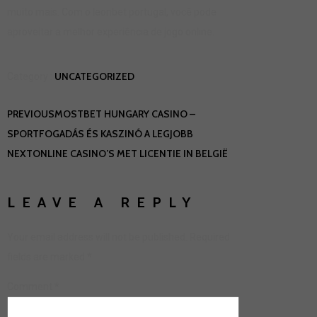
muito mais. Com o leonbet portugal, você pode
aproveitar a melhor experiência de jogo online.
UNCATEGORIZED
Category :
PREVIOUS
MOSTBET HUNGARY CASINO –
SPORTFOGADÁS ÉS KASZINÓ A LEGJOBB
NEXT
ONLINE CASINO’S MET LICENTIE IN BELGIË
LEAVE A REPLY
Your email address will not be published.
Required
fields are marked
*
Comment
*