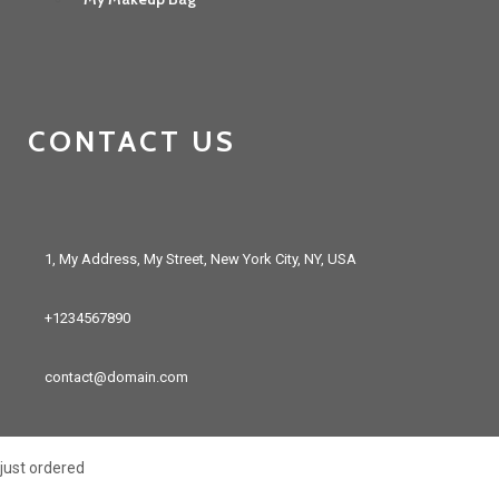
CONTACT US
1, My Address, My Street, New York City, NY, USA
+1234567890
contact@domain.com
just ordered