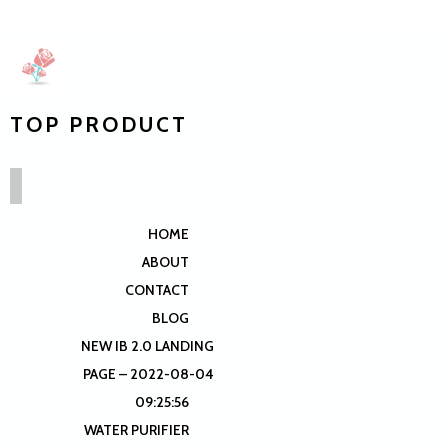
TOP PRODUCT
HOME
ABOUT
CONTACT
BLOG
NEW IB 2.0 LANDING
PAGE – 2022-08-04
09:25:56
WATER PURIFIER