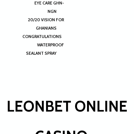
EYE CARE GHN-
NGN
20/20 VISION FOR
GHANIANS
CONGRATULATIONS
WATERPROOF
SEALANT SPRAY
LEONBET ONLINE