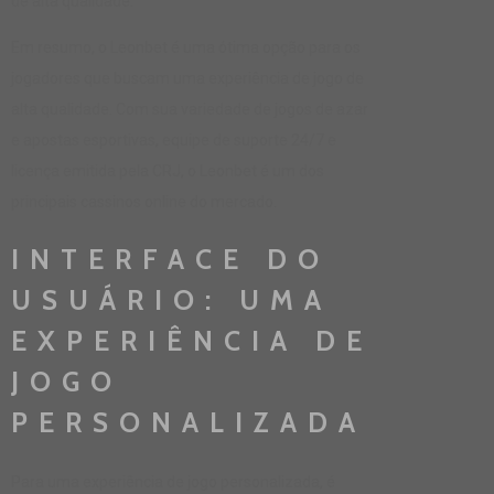
de alta qualidade.
Em resumo, o Leonbet é uma ótima opção para os
jogadores que buscam uma experiência de jogo de
alta qualidade. Com sua variedade de jogos de azar
e apostas esportivas, equipe de suporte 24/7 e
licença emitida pela CRJ, o Leonbet é um dos
principais cassinos online do mercado.
INTERFACE DO
USUÁRIO: UMA
EXPERIÊNCIA DE
JOGO
PERSONALIZADA
Para uma experiência de jogo personalizada, é