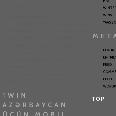
HAT
oyunu seçə bilərsiniz.
WINTE
WINVE
1win azerbaycan saytında sizə təqdim olunan
YAASSC
xidmətlərdən istifadə etmək üçün, əvvəlcə 1win giriş
səhifəsində qeydiyyatdan keçin. 1win yukle butonuna
MET
klikləyərək, proqramı endirin və qurun, daha sonra
1win oyna butonuna basaraq, oyunlara başlamaq
LOG IN
üçün hesabınıza daxil olun. 1win azərbaycan
ENTRIE
saytında sizə müxtəlif oyun variantları, o cümlədən
FEED
1win aviator oyunu təqdim olunur, siz daxil
COMM
olduğunuz hesab vasitəsilə, bu oyunları oynaya
FEED
bilərsiniz.
WORDP
1WIN
TOP
AZƏRBAYCAN
ÜÇÜN MOBIL