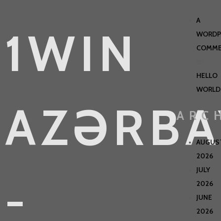
A
1WIN
WORDP
COMME
on
HELLO
WORLD
AZƏRBA
ARC
AUGUS
2026
JULY
-
2026
JUNE
2026