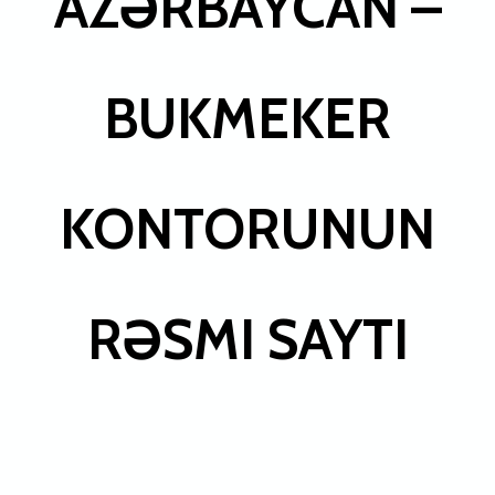
AZƏRBAYCAN –
BUKMEKER
KONTORUNUN
RƏSMI SAYTI