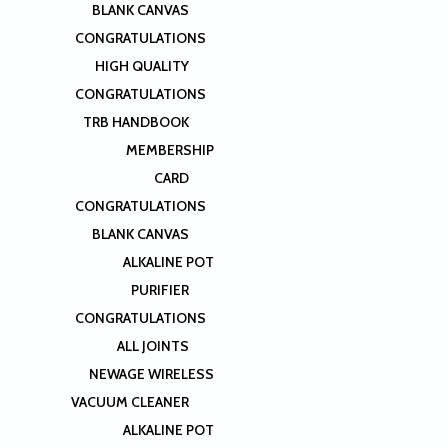
BLANK CANVAS
CONGRATULATIONS
HIGH QUALITY
CONGRATULATIONS
TRB HANDBOOK
MEMBERSHIP
CARD
CONGRATULATIONS
BLANK CANVAS
ALKALINE POT
PURIFIER
CONGRATULATIONS
ALL JOINTS
NEWAGE WIRELESS
VACUUM CLEANER
ALKALINE POT