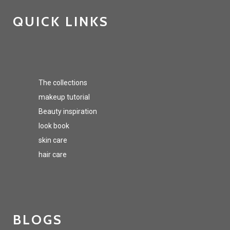
QUICK LINKS
The collections
makeup tutorial
Beauty inspiration
look book
skin care
hair care
BLOGS