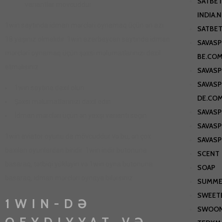
SATBET
variantlar mövcuddur.
INDIA.
1win saytında idman mərcləri oynamaq üçün ən azı
SATBET
18 yaşınız olmalıdır. 1win azerbaycan saytında idman
SAVASP
mərcləri oynamaq üçün şəxsi məlumatlarınızı daxil
BE.CO
etməlisiniz.
SAVASP
SAVASP
1win saytına daxil olun.
DE.CO
Şəxsi məlumatlarınızı daxil edin.
SAVASP
İdman mərcləri üçün ən yaxşı variantı seçin.
SAVAS
1win aviator oyunu da mövcuddur və bu, ən çox
SAVASP
baxılan oyunlardan biridir. 1win indir butonuna
SCENT
basaraq, tətbiqi yükləyin və 1win oyna butonuna
SOAP
basaraq, idman mərcləri oynaya bilərsiniz.
SUMME
SWEET
1WIN-DƏ
SWOON