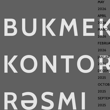
MAY
2026
BUKME
APRIL
2026
MARCH
2026
FEBRU
2026
KONTO
JANUAR
2026
DECEM
2025
OCTOB
RƏSMI
2025
SEPTE
2025